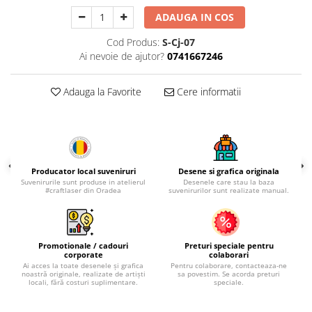
Palatul Culturii Iasi
ADAUGA IN COS
Cod Produs:
S-Cj-07
Ai nevoie de ajutor?
0741667246
Adauga la Favorite
Cere informatii
Producator local suveniruri
Desene si grafica originala
Suvenirurile sunt produse in atelierul
Desenele care stau la baza
#craftlaser din Oradea
suvenirurilor sunt realizate manual.
Promotionale / cadouri
Preturi speciale pentru
corporate
colaborari
Ai acces la toate desenele și grafica
Pentru colaborare, contacteaza-ne
noastră originale, realizate de artiști
sa povestim. Se acorda preturi
locali, fără costuri suplimentare.
speciale.