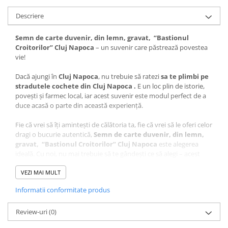
Descriere
Semn de carte duvenir, din lemn, gravat, “Bastionul
Croitorilor” Cluj Napoca
– un suvenir care păstrează povestea
vie!
Dacă ajungi în
Cluj Napoca
, nu trebuie să ratezi
sa te plimbi pe
stradutele cochete din Cluj Napoca
.
E un loc plin de istorie,
povești și farmec local, iar acest suvenir este modul perfect de a
duce acasă o parte din această experiență.
Fie că vrei să îți amintești de călătoria ta, fie că vrei să le oferi celor
dragi o bucurie autentică,
Semn de carte duvenir, din lemn,
gravat, “Bastionul Croitorilor” Cluj Napoca
este alegerea
ideală. Cu noi, nu mai trebuie să te gândești ce să alegi – acest
suvenir este unic, plin de semnificație și atent realizat.
VEZI MAI MULT
Ce face acest suvenir special?
Informatii conformitate produs
Design autentic
: Realizat cu măiestrie în atelierul Craftlaser
din Oradea, fiecare produs este lucrat cu grijă pentru a păstra
Review-uri
autenticitatea locului.
(0)
Artă personalizată
: Desenul care stă la baza acestui suvenir