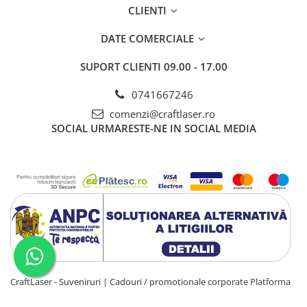
CLIENTI
📍 Dacă vrei să simți trecutul Clujului la nivelul pietrei și al
detaliului, Bastionul Croitorilor te așteaptă. E un loc unde zidurile
DATE COMERCIALE
chiar au ceva de spus.
SUPORT CLIENTI
09.00 - 17.00
0741667246
comenzi@craftlaser.ro
SOCIAL
URMARESTE-NE IN SOCIAL MEDIA
CraftLaser - Suveniruri | Cadouri / promotionale corporate
Platforma
E-commerce by Gomag