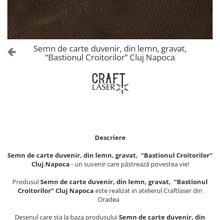
Castelul Karolyi, Carei
Cani suvenir
Castelul Peles
Colectia "Orase Medievale"
Cetatea Alba Carolina
Cetatea de Scaun a Sucevei
Colectia Semne de carte Suvenir
Semn de carte duvenir, din lemn, gravat,
Cetatea Oradea
Semn de carte suvenir acuarela
“Bastionul Croitorilor” Cluj Napoca
Sighisoara
Semn de carte suvenir gravat
Muzee / Case Memoriale
Globuri suvenir
Bojdeuca "Ion Creanga", Iasi
Magneti de frigider, din lemn
Casa Darvas La Roche, Oradea
Magneti de frigider acuarela
30,00 LEI
Casa Junimii Iasi (Muzeul Vasile
Magneti de frigider din lemn,
Pogor)
VINTAGE
Descriere
Castelul Julia Hasdeu (Muzeul
Magneti de frigider, din lemn,
Memorial B.P. Hasdeu)
Semn de carte duvenir, din lemn, gravat, “Bastionul Croitorilor”
gravati
Cazinoul Constanta
Cluj Napoca
- un suvenir care păstrează povestea vie!
Mitul Dracula
Galeria Artei Iesene (Muzeul
Produsul
Semn de carte duvenir, din lemn, gravat, “Bastionul
Personalitati istorice si culturale
Nicolae Gane)
Croitorilor” Cluj Napoca
este realizat in atelierul Craftlaser din
Muzeul de Arta Cluj Napoca
Puzzle suvenir
Oradea
Muzeul National Brukenthal Sibiu
Romania
Desenul care sta la baza produsului
Semn de carte duvenir, din