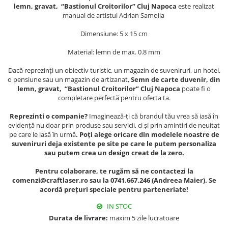
Muzeul National de Istorie a
lemn, gravat, “Bastionul Croitorilor” Cluj Napoca
este realizat
Sacose bumbac
Romaniei
manual de artistul Adrian Samoila
Suport pahare suvenir
Muzeul Unirii Iasi
Dimensiune: 5 x 15 cm
Orase si zone istorice
Suport pahare suvenir din lemn
Material: lemn de max. 0.8 mm
Suport pahare suvenir din pluta
Brasov
Tablou suvenir
Bucuresti
Dacă reprezinți un obiectiv turistic, un magazin de suveniruri, un hotel,
o pensiune sau un magazin de artizanat,
Semn de carte duvenir, din
Cluj Napoca
Tablouri acuarela
lemn, gravat, “Bastionul Croitorilor” Cluj Napoca
poate fi o
Colonada Imperiala, Buzias
Tablouri gravate
completare perfectă pentru oferta ta.
Iasi
Tablouri metalice
Reprezinti o companie?
Imaginează-ți că brandul tău vrea să iasă în
Maramures
evidență nu doar prin produse sau servicii, ci și prin amintiri de neuitat
Colectia "Belle Epoque"
pe care le lasă în urmă
. Poți alege oricare din modelele noastre de
Oradea
Colectia "Visit Romania"
suveniruri deja existente pe site pe care le putem personaliza
Sibiu
Colectia medievala
sau putem crea un design creat de la zero.
Timisoara
Colectia Vintage
Pentru colaborare, te rugăm să ne contactezi la
Palate si Curti Domnesti
comenzi@craftlaser.ro sau la 0741.667.246 (Andreea Maier). Se
acordă prețuri speciale pentru parteneriate!
Curtea Domneasca, Targoviste
Palatul Alexandru Ioan Cuza,
IN STOC
Ruginoasa
Durata de livrare:
maxim 5 zile lucratoare