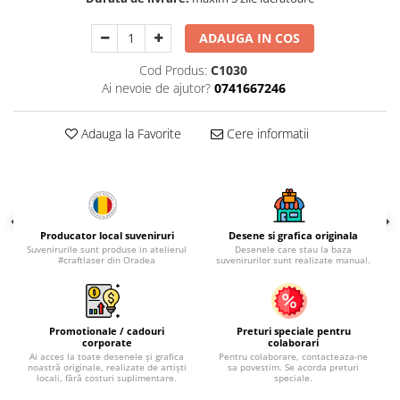
Palatul Culturii Iasi
ADAUGA IN COS
Cod Produs:
C1030
Ai nevoie de ajutor?
0741667246
Adauga la Favorite
Cere informatii
Producator local suveniruri
Desene si grafica originala
Suvenirurile sunt produse in atelierul
Desenele care stau la baza
#craftlaser din Oradea
suvenirurilor sunt realizate manual.
Promotionale / cadouri
Preturi speciale pentru
corporate
colaborari
Ai acces la toate desenele și grafica
Pentru colaborare, contacteaza-ne
noastră originale, realizate de artiști
sa povestim. Se acorda preturi
locali, fără costuri suplimentare.
speciale.