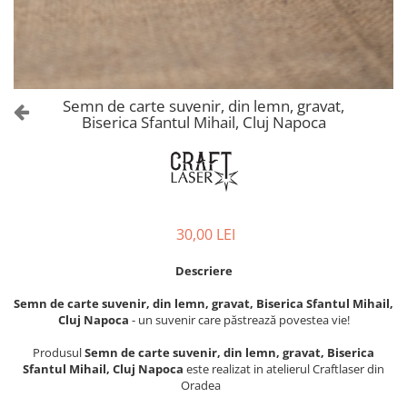
Castelul Karolyi, Carei
Cani suvenir
Castelul Peles
Colectia "Orase Medievale"
Cetatea Alba Carolina
Cetatea de Scaun a Sucevei
Colectia Semne de carte Suvenir
Cetatea Oradea
Semn de carte suvenir acuarela
Semn de carte suvenir, din lemn, gravat,
Sighisoara
Biserica Sfantul Mihail, Cluj Napoca
Semn de carte suvenir gravat
Muzee / Case Memoriale
Globuri suvenir
Bojdeuca "Ion Creanga", Iasi
Magneti de frigider, din lemn
Casa Darvas La Roche, Oradea
Magneti de frigider acuarela
Casa Junimii Iasi (Muzeul Vasile
Magneti de frigider din lemn,
30,00 LEI
Pogor)
VINTAGE
Castelul Julia Hasdeu (Muzeul
Magneti de frigider, din lemn,
Descriere
Memorial B.P. Hasdeu)
gravati
Cazinoul Constanta
Semn de carte suvenir, din lemn, gravat, Biserica Sfantul Mihail,
Mitul Dracula
Cluj Napoca
- un suvenir care păstrează povestea vie!
Galeria Artei Iesene (Muzeul
Personalitati istorice si culturale
Nicolae Gane)
Produsul
Semn de carte suvenir, din lemn, gravat, Biserica
Muzeul de Arta Cluj Napoca
Puzzle suvenir
Sfantul Mihail, Cluj Napoca
este realizat in atelierul Craftlaser din
Oradea
Muzeul National Brukenthal Sibiu
Romania