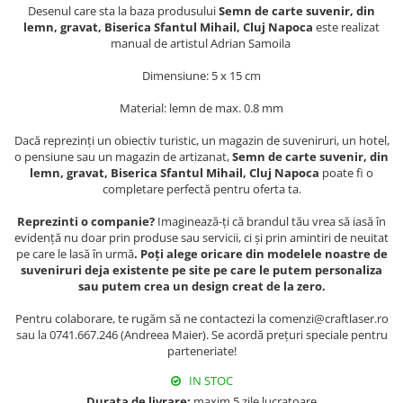
Muzeul National de Istorie a
Desenul care sta la baza produsului
Semn de carte suvenir, din
Sacose bumbac
Romaniei
lemn, gravat, Biserica Sfantul Mihail, Cluj Napoca
este realizat
manual de artistul Adrian Samoila
Suport pahare suvenir
Muzeul Unirii Iasi
Orase si zone istorice
Suport pahare suvenir din lemn
Dimensiune: 5 x 15 cm
Suport pahare suvenir din pluta
Brasov
Material: lemn de max. 0.8 mm
Tablou suvenir
Bucuresti
Dacă reprezinți un obiectiv turistic, un magazin de suveniruri, un hotel,
Cluj Napoca
Tablouri acuarela
o pensiune sau un magazin de artizanat,
Semn de carte suvenir, din
Colonada Imperiala, Buzias
Tablouri gravate
lemn, gravat, Biserica Sfantul Mihail, Cluj Napoca
poate fi o
completare perfectă pentru oferta ta.
Iasi
Tablouri metalice
Maramures
Reprezinti o companie?
Imaginează-ți că brandul tău vrea să iasă în
Colectia "Belle Epoque"
evidență nu doar prin produse sau servicii, ci și prin amintiri de neuitat
Oradea
Colectia "Visit Romania"
pe care le lasă în urmă
. Poți alege oricare din modelele noastre de
Sibiu
Colectia medievala
suveniruri deja existente pe site pe care le putem personaliza
sau putem crea un design creat de la zero.
Timisoara
Colectia Vintage
Palate si Curti Domnesti
Pentru colaborare, te rugăm să ne contactezi la comenzi@craftlaser.ro
sau la 0741.667.246 (Andreea Maier). Se acordă prețuri speciale pentru
Curtea Domneasca, Targoviste
parteneriate!
Palatul Alexandru Ioan Cuza,
Ruginoasa
IN STOC
Durata de livrare:
maxim 5 zile lucratoare