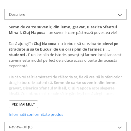
Descriere
Semn de carte suvenir, din lemn, gravat, Biserica Sfantul
Mihail, Cluj Napoca
– un suvenir care păstrează povestea vie!
Dacă ajungi în
Cluj Napoca
, nu trebuie să ratezi
sa te pierzi pe
stradute si sa te bucuri de un oras plin de farmec si ...
studenti .
E un loc plin de istorie, povești și farmec local, iar acest
suvenir este modul perfect de a duce acasă o parte din această
experiență.
Fie că vrei să îți amintești de călătoria ta, fie că vrei să le oferi celor
dragi o bucurie autentică,
Semn de carte suvenir, din lemn,
gravat, Biserica Sfantul Mihail, Cluj Napoca
este alegerea
ideală. Cu noi, nu mai trebuie să te gândești ce să alegi – acest
suvenir este unic, plin de semnificație și atent realizat.
VEZI MAI MULT
Ce face acest suvenir special?
Informatii conformitate produs
Design autentic
: Realizat cu măiestrie în atelierul Craftlaser
din Oradea, fiecare produs este lucrat cu grijă pentru a păstra
Review-uri
autenticitatea locului.
(0)