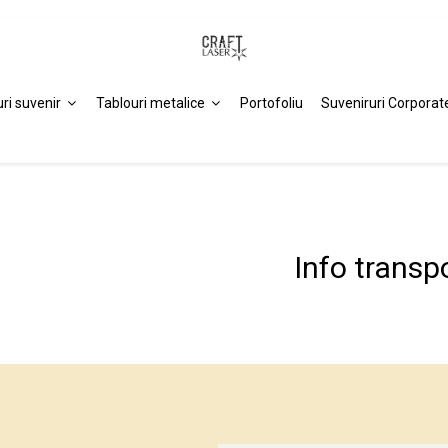
uri suvenir
Tablouri metalice
Portofoliu
Suveniruri Corporat
Info transp