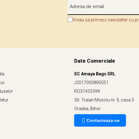
Vreau sa primesc newsletter cu pr
Date Comerciale
ata
SC Amaya Bags SRL
tur
J2017000895051
duselor
RO37433399
Retur
Str. Traian Mosoiu nr. 9, casa 3
Oradea, Bihor
Contacteaza-ne