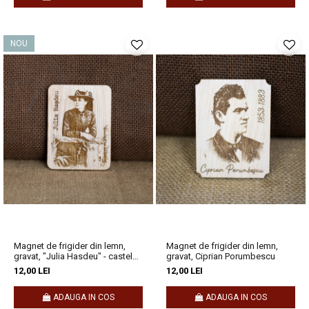
NOU
Magnet de frigider din lemn,
Magnet de frigider din lemn,
gravat, "Julia Hasdeu" - castelul
gravat, Ciprian Porumbescu
Julia Hasdeu
12,00 LEI
12,00 LEI
ADAUGA IN COS
ADAUGA IN COS