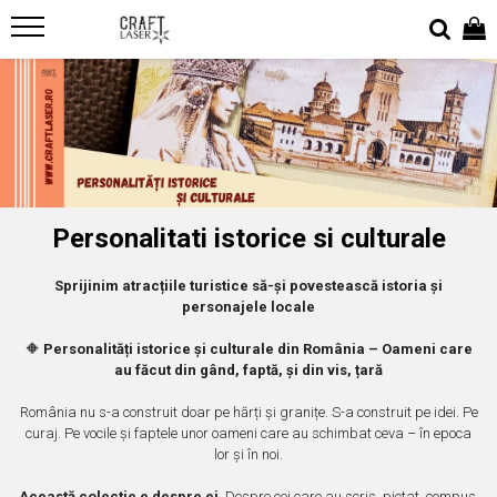
Suveniruri
Colectii suveniruri
Sacose suvenir
Tricouri suvenir
Tablouri metalice
Biserici medievale si fortificate
Agende
Design de artist
Tricouri suvenir Destinatii turistice
Colectia "Belle Epoque"
Colectia "Visit Romania"
Biserica Evanghelica Fortificata
Belle Epoque
Sacosa design original
Harman
Colectia medievala
Brelocuri suvenir
Sacosa suvenir Destinatii Turistice
Biserica Fortificata Biertan
Colectia Vintage
Cadouri
Sacosa suvenir Romania
Personalitati istorice si culturale
Biserica Fortificata Saschiz, Mures
Poze gravate
Biserica Fortificata Viscri
Decoratiuni casa & birou
Sprijinim atracțiile turistice să-și povestească istoria și
Cetatea Calnic
personajele locale
Semne de carte
Cetatea Prejmer
Jocuri educative
Manastirea Cisterciana Cârța
🔶
Personalități istorice și culturale din România – Oameni care
au făcut din gând, faptă, și din vis, țară
Bijuterii
Cetati si Castele
Evenimente
Castelul Bran
România nu s-a construit doar pe hărți și granițe. S-a construit pe idei. Pe
Ceasuri
curaj. Pe vocile și faptele unor oameni care au schimbat ceva – în epoca
Castelul Cantacuzino
lor și în noi.
Craciun
Castelul Corvinilor Hunedoara
Lichidare stoc
Această colecție e despre ei
. Despre cei care au scris, pictat, compus,