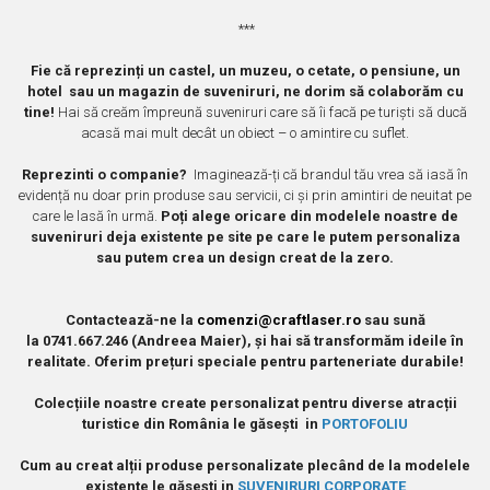
Muzeul National de Istorie a Romaniei
Suport pahare suvenir
***
Muzeul Unirii Iasi
Suport pahare suvenir din lemn
Orase si zone istorice
Fie că reprezinți un castel, un muzeu, o cetate, o pensiune, un
Suport pahare suvenir din pluta
hotel sau un magazin de suveniruri, ne dorim să colaborăm cu
Brasov
Tablou suvenir
tine!
Hai să creăm împreună suveniruri care să îi facă pe turiști să ducă
Bucuresti
acasă mai mult decât un obiect – o amintire cu suflet.
Tablouri acuarela
Cluj Napoca
Tablouri gravate
Reprezinti o companie?
Imaginează-ți că brandul tău vrea să iasă în
Colonada Imperiala, Buzias
Tablouri metalice
evidență nu doar prin produse sau servicii, ci și prin amintiri de neuitat pe
Iasi
care le lasă în urmă.
Poți alege oricare din modelele noastre de
Colectia "Belle Epoque"
suveniruri deja existente pe site pe care le putem personaliza
Maramures
Colectia "Visit Romania"
sau putem crea un design creat de la zero.
Oradea
Colectia medievala
Sibiu
Colectia Vintage
Contactează-ne la
comenzi@craftlaser.ro
sau sună
Timisoara
la
0741.667.246 (Andreea Maier)
, și hai să transformăm ideile în
Palate si Curti Domnesti
realitate. Oferim prețuri speciale pentru parteneriate durabile!
Curtea Domneasca, Targoviste
Colecțiile noastre create personalizat pentru diverse atracții
Palatul Alexandru Ioan Cuza,
turistice din România le găsești in
PORTOFOLIU
Ruginoasa
Cum au creat alții produse personalizate plecând de la modelele
Palatul Culturii Iasi
existente le găsești in
SUVENIRURI CORPORATE