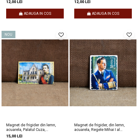
12,00 LEI
12,00 LEI
ADAUGA IN COS
ADAUGA IN COS
NOU
Magnet de frigider din lemn,
Magnet de frigider, din lemn,
acuarela, Palatul Cuza,
acuarela, Regele Mihai I al
Ruginoasa
Romaniei
15,00 LEI