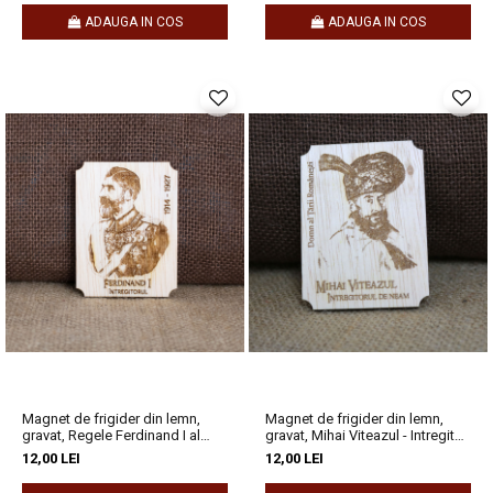
ADAUGA IN COS
ADAUGA IN COS
Magnet de frigider din lemn,
Magnet de frigider din lemn,
gravat, Regele Ferdinand I al
gravat, Mihai Viteazul - Intregitor
Romaniei
de Neam
12,00 LEI
12,00 LEI