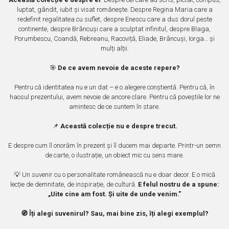
Castelul Karolyi, Carei
Cani suvenir
luptat, gândit, iubit și visat românește. Despre Regina Maria care a
Castelul Peles
redefinit regalitatea cu suflet, despre Enescu care a dus dorul peste
Colectia "Orase Medievale"
Cetatea Alba Carolina
continente, despre Brâncuși care a sculptat infinitul, despre Blaga,
Porumbescu, Coandă, Rebreanu, Racoviță, Eliade, Brâncuși, Iorga… și
Cetatea de Scaun a Sucevei
Colectia Semne de carte Suvenir
mulți alții.
Cetatea Oradea
Semn de carte suvenir acuarela
Sighisoara
🎯
De ce avem nevoie de aceste repere?
Semn de carte suvenir gravat
Muzee / Case Memoriale
Globuri suvenir
Pentru că identitatea nu e un dat – e o alegere conștientă. Pentru că, în
Bojdeuca "Ion Creanga", Iasi
haosul prezentului, avem nevoie de ancore clare. Pentru că poveștile lor ne
Magneti de frigider, din lemn
amintesc de ce suntem în stare.
Casa Darvas La Roche, Oradea
Magneti de frigider acuarela
Casa Junimii Iasi (Muzeul Vasile
📌
Această colecție nu e despre trecut.
Magneti de frigider din lemn, VINTAGE
Pogor)
Magneti de frigider, din lemn, gravati
E despre cum îl onorăm în prezent și îl ducem mai departe. Printr-un semn
Castelul Julia Hasdeu (Muzeul
Mitul Dracula
de carte, o ilustrație, un obiect mic cu sens mare.
Memorial B.P. Hasdeu)
Cazinoul Constanta
Personalitati istorice si culturale
💡 Un suvenir cu o personalitate românească nu e doar decor. E o mică
Galeria Artei Iesene (Muzeul Nicolae
lecție de demnitate, de inspirație, de cultură.
E felul nostru de a spune:
Puzzle suvenir
Gane)
„Uite cine am fost. Și uite de unde venim.”
Romania
Muzeul de Arta Cluj Napoca
🧭 Îți alegi suvenirul? Sau, mai bine zis, îți alegi exemplul?
Sacose bumbac
Muzeul National Brukenthal Sibiu