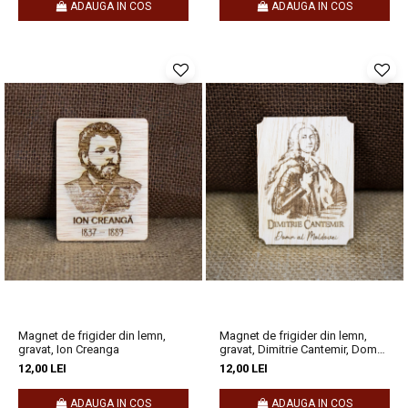
ADAUGA IN COS
ADAUGA IN COS
Magnet de frigider din lemn,
Magnet de frigider din lemn,
gravat, Ion Creanga
gravat, Dimitrie Cantemir, Domn
al Moldovei
12,00 LEI
12,00 LEI
ADAUGA IN COS
ADAUGA IN COS