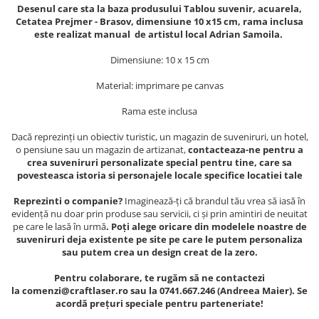
Muzeul National de Istorie a
Desenul care sta la baza produsului Tablou suvenir, acuarela,
Sacose bumbac
Romaniei
Cetatea Prejmer - Brasov, dimensiune 10 x15 cm, rama inclusa
este realizat manual de artistul local Adrian Samoila.
Suport pahare suvenir
Muzeul Unirii Iasi
Orase si zone istorice
Suport pahare suvenir din lemn
Dimensiune: 10 x 15 cm
Suport pahare suvenir din pluta
Brasov
Material: imprimare pe canvas
Tablou suvenir
Bucuresti
Rama este inclusa
Cluj Napoca
Tablouri acuarela
Colonada Imperiala, Buzias
Tablouri gravate
Dacă reprezinți un obiectiv turistic, un magazin de suveniruri, un hotel,
o pensiune sau un magazin de artizanat,
contacteaza-ne pentru a
Iasi
Tablouri metalice
crea suveniruri personalizate special pentru tine, care sa
Maramures
povesteasca istoria si personajele locale specifice locatiei tale
Colectia "Belle Epoque"
Oradea
Colectia "Visit Romania"
Reprezinti o companie?
Imaginează-ți că brandul tău vrea să iasă în
Sibiu
Colectia medievala
evidență nu doar prin produse sau servicii, ci și prin amintiri de neuitat
pe care le lasă în urmă
. Poți alege oricare din modelele noastre de
Timisoara
Colectia Vintage
suveniruri deja existente pe site pe care le putem personaliza
Palate si Curti Domnesti
sau putem crea un design creat de la zero.
Curtea Domneasca, Targoviste
Pentru colaborare, te rugăm să ne contactezi
Palatul Alexandru Ioan Cuza,
la comenzi@craftlaser.ro sau la 0741.667.246 (Andreea Maier). Se
Ruginoasa
acordă prețuri speciale pentru parteneriate!