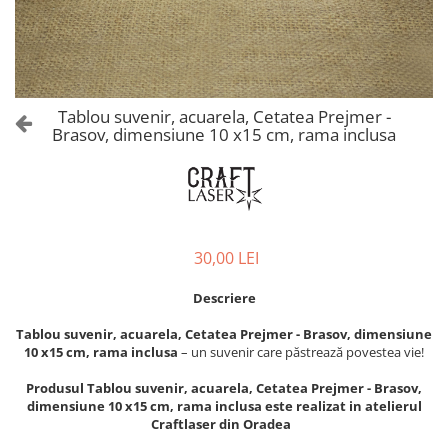
Castelul Karolyi, Carei
Cani suvenir
Castelul Peles
Colectia "Orase Medievale"
Cetatea Alba Carolina
Cetatea de Scaun a Sucevei
Colectia Semne de carte Suvenir
Cetatea Oradea
Semn de carte suvenir acuarela
Tablou suvenir, acuarela, Cetatea Prejmer -
Sighisoara
Brasov, dimensiune 10 x15 cm, rama inclusa
Semn de carte suvenir gravat
Muzee / Case Memoriale
Globuri suvenir
Bojdeuca "Ion Creanga", Iasi
Magneti de frigider, din lemn
Casa Darvas La Roche, Oradea
Magneti de frigider acuarela
Casa Junimii Iasi (Muzeul Vasile
Magneti de frigider din lemn,
30,00 LEI
Pogor)
VINTAGE
Castelul Julia Hasdeu (Muzeul
Magneti de frigider, din lemn,
Descriere
Memorial B.P. Hasdeu)
gravati
Cazinoul Constanta
Tablou suvenir, acuarela, Cetatea Prejmer - Brasov, dimensiune
Mitul Dracula
10 x15 cm, rama inclusa
– un suvenir care păstrează povestea vie!
Galeria Artei Iesene (Muzeul
Personalitati istorice si culturale
Nicolae Gane)
Produsul Tablou suvenir, acuarela, Cetatea Prejmer - Brasov,
Muzeul de Arta Cluj Napoca
Puzzle suvenir
dimensiune 10 x15 cm, rama inclusa este realizat in atelierul
Craftlaser din Oradea
Muzeul National Brukenthal Sibiu
Romania