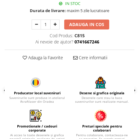
Palatul Culturii Iasi
IN STOC
Durata de livrare:
maxim 5 zile lucratoare
ADAUGA IN COS
Cod Produs:
C815
Ai nevoie de ajutor?
0741667246
Adauga la Favorite
Cere informatii
Producator local suveniruri
Desene si grafica originala
Suvenirurile sunt produse in atelierul
Desenele care stau la baza
#craftlaser din Oradea
suvenirurilor sunt realizate manual.
Promotionale / cadouri
Preturi speciale pentru
corporate
colaborari
Ai acces la toate desenele și grafica
Pentru colaborare, contacteaza-ne
noastră originale, realizate de artiști
sa povestim. Se acorda preturi