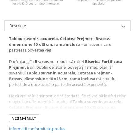
locali, fără costuri suplimentare.
speciale.
Descriere
Tablou suvenir, acuarela, Cetatea Prejmer - Brasov,
dimensiune 10 x15 cm, rama inclusa
– un suvenir care
păstrează povestea vie!
Dacă ajungi în
Brasov
, nu trebuie să ratezi
Biserica Fortificata
Prejmer
. E un loc plin de istorie, povești și farmec local, iar
suvenirul
Tablou suvenir, acuarela, Cetatea Prejmer -
Brasov, dimensiune 10 x15 cm, rama inclusa
este modul
perfect de a duce acasă o parte din această experiență.
Fie că vrei să îți amintești de călătoria ta, fie că vrei să le oferi celor
dragi o bucurie autentică, produsul
Tablou suvenir, acuarela,
Cetatea Prejmer - Brasov, dimensiune 10 x15 cm, rama
inclusa
este alegerea ideală. Cu noi, nu mai trebuie să te gândești
ce să alegi – acest suvenir este unic, plin de semnificație și atent
VEZI MAI MULT
realizat.
Informatii conformitate produs