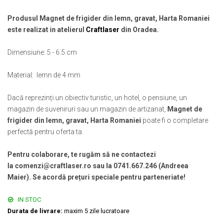
Muzeul National de Istorie a Romaniei
Suport pahare suvenir
Muzeul Unirii Iasi
Produsul Magnet de frigider din lemn, gravat, Harta Romaniei
Suport pahare suvenir din lemn
este realizat in atelierul
Craftlaser
din Oradea.
Orase si zone istorice
Suport pahare suvenir din pluta
Brasov
Tablou suvenir
Dimensiune: 5 - 6.5 cm
Bucuresti
Tablouri acuarela
Cluj Napoca
Tablouri gravate
Material: lemn de 4 mm
Colonada Imperiala, Buzias
Tablouri metalice
Iasi
Dacă reprezinți un obiectiv turistic, un hotel, o pensiune, un
Colectia "Belle Epoque"
magazin de suveniruri sau un magazin de artizanat,
Magnet de
Maramures
Colectia "Visit Romania"
frigider din lemn, gravat, Harta Romaniei
poate fi o completare
Oradea
Colectia medievala
perfectă pentru oferta ta.
Sibiu
Colectia Vintage
Timisoara
Pentru colaborare, te rugăm să ne contactezi
Palate si Curti Domnesti
la comenzi@craftlaser.ro sau la 0741.667.246 (Andreea
Curtea Domneasca, Targoviste
Maier). Se acordă prețuri speciale pentru parteneriate!
Palatul Alexandru Ioan Cuza,
Ruginoasa
IN STOC
Durata de livrare:
maxim 5 zile lucratoare
Palatul Culturii Iasi