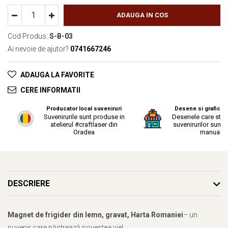
ADAUGA IN COS
Cod Produs:
S-B-03
Ai nevoie de ajutor?
0741667246
ADAUGA LA FAVORITE
CERE INFORMATII
Producator local suveniruri
Desene si grafica o
Suvenirurile sunt produse in
Desenele care stau
atelierul #craftlaser din
suvenirurilor sunt r
Oradea
manual.
DESCRIERE
Magnet de frigider din lemn, gravat, Harta Romaniei
– un
suvenir care păstrează povestea vie!