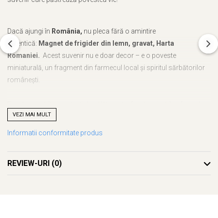
Dacă ajungi în
România,
nu pleca fără o amintire
autentică:
Magnet de frigider din lemn, gravat, Harta
Romaniei.
Acest suvenir nu e doar decor – e o poveste
miniaturală, un fragment din farmecul local și spiritul sărbătorilor
românești.
Fie că vrei să îți amintești de călătoria ta, fie că vrei să le oferi celor
VEZI MAI MULT
dragi o bucurie autentică,
Magnet de frigider din lemn, gravat,
Harta Romaniei
este alegerea ideală. Cu noi, nu mai trebuie să te
Informatii conformitate produs
gândești ce să alegi – acest suvenir este unic, plin de semnificație
și atent realizat.
REVIEW-URI
(0)
Ce face acest suvenir special?
Design autentic
: Realizat cu măiestrie în atelierul Craftlaser din
Oradea, fiecare produs este lucrat cu grijă pentru a păstra