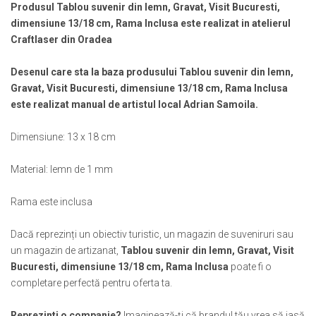
Muzeul National de Istorie a Romaniei
Produsul Tablou suvenir din lemn, Gravat, Visit Bucuresti,
Suport pahare suvenir
dimensiune 13/18 cm, Rama Inclusa este realizat in atelierul
Muzeul Unirii Iasi
Suport pahare suvenir din lemn
Craftlaser din Oradea
Orase si zone istorice
Suport pahare suvenir din pluta
Brasov
Tablou suvenir
Desenul care sta la baza produsului Tablou suvenir din lemn,
Bucuresti
Tablouri acuarela
Gravat, Visit Bucuresti, dimensiune 13/18 cm, Rama Inclusa
Cluj Napoca
este realizat manual de artistul local Adrian Samoila.
Tablouri gravate
Colonada Imperiala, Buzias
Tablouri metalice
Dimensiune: 13 x 18 cm
Iasi
Colectia "Belle Epoque"
Maramures
Colectia "Visit Romania"
Material: lemn de 1 mm
Oradea
Colectia medievala
Sibiu
Colectia Vintage
Rama este inclusa
Timisoara
Palate si Curti Domnesti
Dacă reprezinți un obiectiv turistic, un magazin de suveniruri sau
un magazin de artizanat,
Tablou suvenir din lemn, Gravat, Visit
Curtea Domneasca, Targoviste
Bucuresti, dimensiune 13/18 cm, Rama Inclusa
poate fi o
Palatul Alexandru Ioan Cuza,
completare perfectă pentru oferta ta.
Ruginoasa
Palatul Culturii Iasi
Reprezinti o companie?
Imaginează-ți că brandul tău vrea să iasă