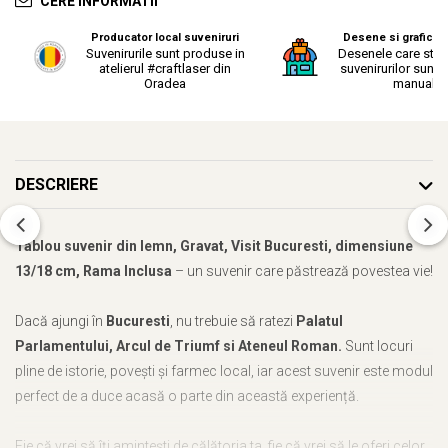
CERE INFORMATII
Producator local suveniruri
Desene si grafica o
Suvenirurile sunt produse in
Desenele care stau
atelierul #craftlaser din
suvenirurilor sunt r
Oradea
manual.
DESCRIERE
Tablou suvenir din lemn, Gravat, Visit Bucuresti, dimensiune
13/18 cm, Rama Inclusa
– un suvenir care păstrează povestea vie!
Dacă ajungi în
Bucuresti
, nu trebuie să ratezi
Palatul
Parlamentului, Arcul de Triumf si Ateneul Roman.
Sunt locuri
pline de istorie, povești și farmec local, iar acest suvenir este modul
perfect de a duce acasă o parte din această experiență.
Fie că vrei să îți amintești de călătoria ta, fie că vrei să le oferi celor