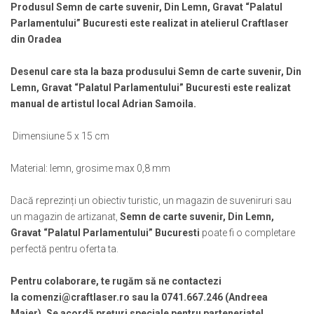
Muzeul National de Istorie a Romaniei
Produsul Semn de carte suvenir, Din Lemn, Gravat “Palatul
Suport pahare suvenir
Parlamentului” Bucuresti este realizat in atelierul Craftlaser
Muzeul Unirii Iasi
Suport pahare suvenir din lemn
din Oradea
Orase si zone istorice
Suport pahare suvenir din pluta
Brasov
Tablou suvenir
Desenul care sta la baza produsului Semn de carte suvenir, Din
Bucuresti
Tablouri acuarela
Lemn, Gravat “Palatul Parlamentului” Bucuresti este realizat
Cluj Napoca
manual de artistul local Adrian Samoila.
Tablouri gravate
Colonada Imperiala, Buzias
Tablouri metalice
Dimensiune 5 x 15 cm
Iasi
Colectia "Belle Epoque"
Maramures
Colectia "Visit Romania"
Material: lemn, grosime max 0,8 mm
Oradea
Colectia medievala
Sibiu
Colectia Vintage
Dacă reprezinți un obiectiv turistic, un magazin de suveniruri sau
Timisoara
un magazin de artizanat,
Semn de carte suvenir, Din Lemn,
Palate si Curti Domnesti
Gravat “Palatul Parlamentului” Bucuresti
poate fi o completare
perfectă pentru oferta ta.
Curtea Domneasca, Targoviste
Palatul Alexandru Ioan Cuza,
Pentru colaborare, te rugăm să ne contactezi
Ruginoasa
la comenzi@craftlaser.ro sau la 0741.667.246 (Andreea
Palatul Culturii Iasi
Maier). Se acordă prețuri speciale pentru parteneriate!