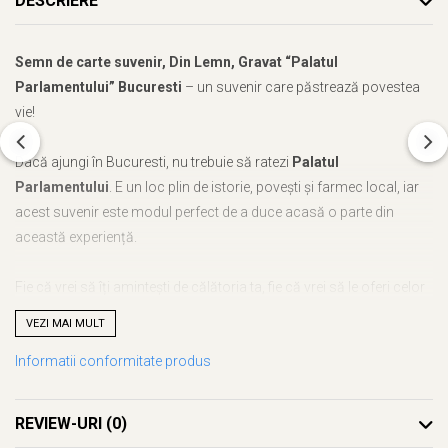
DESCRIERE
Semn de carte suvenir, Din Lemn, Gravat “Palatul
Parlamentului” Bucuresti
– un suvenir care păstrează povestea
vie!
Dacă ajungi în Bucuresti, nu trebuie să ratezi
Palatul
Parlamentului
. E un loc plin de istorie, povești și farmec local, iar
acest suvenir este modul perfect de a duce acasă o parte din
această experiență.
Fie că vrei să îți amintești de călătoria ta, fie că vrei să le oferi celor
dragi o bucurie autentică,
Semn de carte suvenir, Din Lemn,
VEZI MAI MULT
Gravat “Palatul Parlamentului” Bucuresti
este alegerea ideală. Cu
Informatii conformitate produs
noi, nu mai trebuie să te gândești ce să alegi – acest suvenir este
unic, plin de semnificație și atent realizat.
REVIEW-URI
(0)
Ce face acest suvenir special?