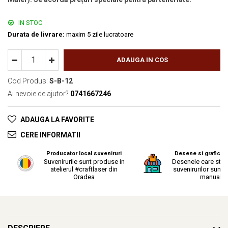
IN STOC
Durata de livrare:
maxim 5 zile lucratoare
ADAUGA IN COS
Cod Produs:
S-B-12
Ai nevoie de ajutor?
0741667246
ADAUGA LA FAVORITE
CERE INFORMATII
Producator local suveniruri
Desene si grafica o
Suvenirurile sunt produse in
Desenele care stau
atelierul #craftlaser din
suvenirurilor sunt r
Oradea
manual.