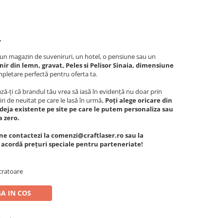
.
c, un magazin de suveniruri, un hotel, o pensiune sau un
ir din lemn, gravat, Peles si Pelisor Sinaia, dimensiune
pletare perfectă pentru oferta ta.
ă-ți că brandul tău vrea să iasă în evidență nu doar prin
iri de neuitat pe care le lasă în urmă
. Poți alege oricare din
deja existente pe site pe care le putem personaliza sau
a zero.
ne contactezi la comenzi@craftlaser.ro sau la
e acordă prețuri speciale pentru parteneriate!
cratoare
A IN COS