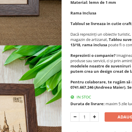
Material: lemn de 1 mm
Rama Inclusa
Tabloul se livreaza in cutie craft
Dacă reprezinți un obiectiv turisti
magazin de artizanat,
Tablou suven
13/18, rama inclusa
poate fi o com
Reprezinti o companie?
Imagineaz
produse sau servicii, ci și prin amint
modelele noastre de suveniruri 
putem crea un design creat de l
Pentru colaborare, te rugăm să 
0741.667.246 (Andreea Maier). S
IN STOC
Durata de livrare:
maxim 5 zile lu
ADAUG