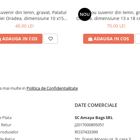
uvenir din lemn, gravat, Palatul
Tablou suvenir din lemn, gr
NOU
simbol al visurilor regale și al
iei Oradea, dimensiune 10 x15
Oradea, dimensiune 13 x 18 
gelui Carol I, castelul reflectă
cm, rama inclusa
inclusa
40,00 LEI
70,00 LEI
omâniei o reședință demnă de
ADAUGA IN COS
ADAUGA IN COS
tă, cu o combinație de stiluri
italian și elemente de Art
dită ca o simfonie de detalii
la mai multe in
Politica de Confidentialitate
 aici, în saloanele sale pline de
 țării. Regele Carol I și regina
DATE COMERCIALE
ormat acest castel într-un loc al
st cea care a adus o notă de
 Plata
SC Amaya Bags SRL
unile și mobilarea multor camere.
e Retur
J2017000895051
Produselor
RO37433399
de Retur
Str. Traian Mosoiu nr. 9, casa 3