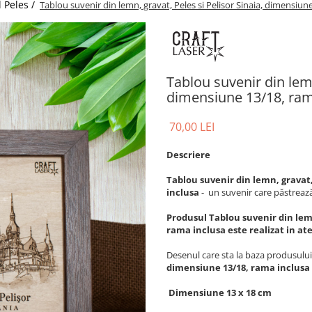
l Peles /
Tablou suvenir din lemn, gravat, Peles si Pelisor Sinaia, dimensiun
Tablou suvenir din lemn
dimensiune 13/18, ram
70,00 LEI
Descriere
Tablou suvenir din lemn, gravat,
inclusa
-
un suvenir care păstreaz
Produsul
Tablou suvenir din lemn
rama inclusa
este realizat in at
Desenul
care sta la baza produsului
dimensiune 13/18, rama inclusa
Dimensiune 13 x 18 cm