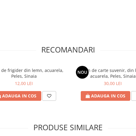
aftlaser din Oradea, fiecare produs
i.
ui
Tablou suvenir din lemn,
rama inclusa
ste realizat manual
iect, ci o amintire prețioasă,
sorului.
RECOMANDARI
uri, un hotel, o pensiune sau un
eles si Pelisor Sinaia,
erfectă pentru oferta ta.
de frigider din lemn, acuarela,
Semn de carte suvenir, din
NOU
Peles, Sinaia
acuarela, Peles, Sinaia
nzi@craftlaser.ro sau la
12,00 LEI
30,00 LEI
iale pentru parteneriate!
ADAUGA IN COS
ADAUGA IN COS
ruri personalizate
, fiecare
și inspirație.
PRODUSE SIMILARE
e – alege să le transformi în