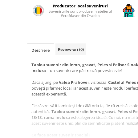
Producator local suveniruri
Suvenirurile sunt produse in atelierul
#craftlaser din Oradea
Review-uri
(0)
Descriere
Tablou suvenir din lemn, gravat, Peles si Pelisor Sin
inclusa
– un suvenir care păstrează povestea vie!
Dacă ajungi pe
Valea Prahovei
, viziteaza
Castelul Peles s
povești și farmec local, iar acest suvenir este modul perfec
această experiență.
Fie că vrei să îți amintești de călătoria ta, fie că vrei să le o
autentică,
Tablou suvenir din lemn, gravat, Peles si P
13/18, rama inclusa
este alegerea ideală. Cu noi, nu mai tr
acest suvenir este unic, plin de semnificație și atent realizat
Ce face acest suvenir special?