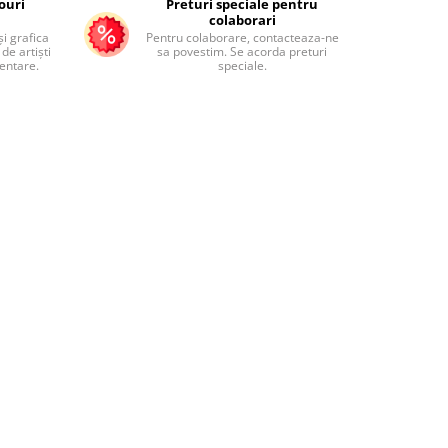
ouri
Preturi speciale pentru
colaborari
și grafica
Pentru colaborare, contacteaza-ne
de artiști
sa povestim. Se acorda preturi
mentare.
speciale.