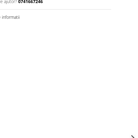
de ajutor?
0741667246
informatii