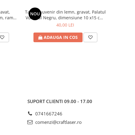
avat,
Tablou suvenir din lemn, gravat, Palatul
Tablou met
NOU
NOU
cm, rama
Vulturul Negru, dimensiune 10 x15 cm,
Banffy" -
rama inclusa
40,00 LEI
ADAUGA IN COS
A
SUPORT CLIENTI
09.00 - 17.00
0741667246
comenzi@craftlaser.ro