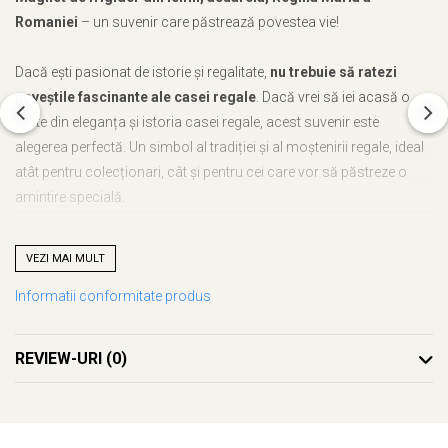
Romaniei
– un suvenir care păstrează povestea vie!
Dacă ești pasionat de istorie și regalitate,
nu trebuie să ratezi
poveștile fascinante ale casei regale
. Dacă vrei să iei acasă o
parte din eleganța și istoria casei regale, acest suvenir este
alegerea perfectă. Un simbol al tradiției și al moștenirii regale, ideal
atât pentru colecționari, cât și pentru cei care vor să păstreze o
amintire specială.
VEZI MAI MULT
Fie că vrei să îți amintești de călătoria ta, fie că vrei să le oferi celor
Informatii conformitate produs
dragi o bucurie autentică,
Magnet de frigider din lemn, acuarela,
Regina Maria a Romaniei
este alegerea ideală. Cu noi, nu mai
trebuie să te gândești ce să alegi – acest suvenir este unic, plin de
REVIEW-URI
(0)
semnificație și atent realizat.
Ce face acest suvenir special?