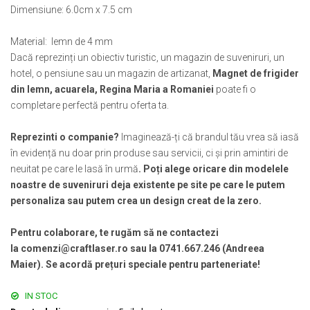
Muzeul National de Istorie a Romaniei
Suport pahare suvenir
Dimensiune: 6.0cm x 7.5 cm
Muzeul Unirii Iasi
Suport pahare suvenir din lemn
Material: lemn de 4 mm
Orase si zone istorice
Suport pahare suvenir din pluta
Dacă reprezinți un obiectiv turistic, un magazin de suveniruri, un
Brasov
Tablou suvenir
hotel, o pensiune sau un magazin de artizanat,
Magnet de frigider
Bucuresti
Tablouri acuarela
din lemn, acuarela, Regina Maria a Romaniei
poate fi o
Cluj Napoca
Tablouri gravate
completare perfectă pentru oferta ta.
Colonada Imperiala, Buzias
Tablouri metalice
Iasi
Reprezinti o companie?
Imaginează-ți că brandul tău vrea să iasă
Colectia "Belle Epoque"
în evidență nu doar prin produse sau servicii, ci și prin amintiri de
Maramures
Colectia "Visit Romania"
neuitat pe care le lasă în urmă
. Poți alege oricare din modelele
Oradea
Colectia medievala
noastre de suveniruri deja existente pe site pe care le putem
Sibiu
Colectia Vintage
personaliza sau putem crea un design creat de la zero.
Timisoara
Palate si Curti Domnesti
Pentru colaborare, te rugăm să ne contactezi
Curtea Domneasca, Targoviste
la comenzi@craftlaser.ro sau la 0741.667.246 (Andreea
Maier). Se acordă prețuri speciale pentru parteneriate!
Palatul Alexandru Ioan Cuza,
Ruginoasa
IN STOC
Palatul Culturii Iasi