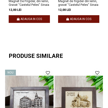
Magnet De Frigider, din lemn,
Magnet de frigider din lemn,
oferta ta.
Gravat “Castelul Peles” Sinaia
gravat "Castelul Peles" Sinaia
12,00 LEI
12,00 LEI
Pentru colaborare, te rugăm să ne contactezi la
ADAUGA IN COS
ADAUGA IN COS
comenzi@craftlaser.ro sau la 0741.667.246 (Andreea Maier).
Se acordă prețuri speciale pentru parteneriate!
Rămâi conectat cu noi
PRODUSE SIMILARE
Nu uita să descoperi întreaga noastră
colecție de suveniruri
personalizate
, fiecare purtând semnătura unui artist.
NOU
Urmărește-ne și pe
Facebook
si
Instagram
pentru noutăți și
inspirație.
Amintirile sunt mai frumoase atunci când le păstrezi aproape –
alege să le transformi în suveniruri cu poveste!