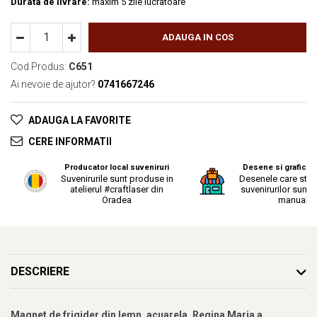
Durata de livrare:
maxim 5 zile lucratoare
ADAUGA IN COS
Cod Produs:
C651
Ai nevoie de ajutor?
0741667246
ADAUGA LA FAVORITE
CERE INFORMATII
Producator local suveniruri
Desene si grafica o
Suvenirurile sunt produse in
Desenele care stau
atelierul #craftlaser din
suvenirurilor sunt r
Oradea
manual.
DESCRIERE
Magnet de frigider din lemn, acuarela, Regina Maria a