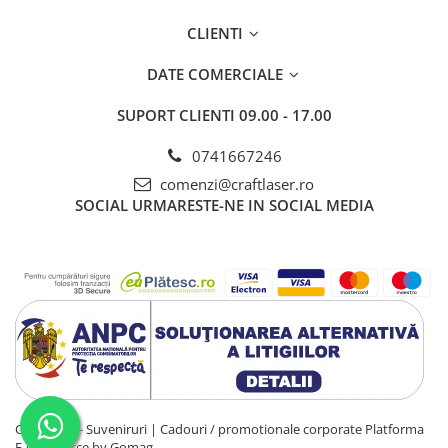
l-a protejat odinioară.
CLIENTI
📍 Dacă vrei să simți trecutul Clujului la nivelul pietrei și al
detaliului, Bastionul Croitorilor te așteaptă. E un loc unde zidurile
DATE COMERCIALE
chiar au ceva de spus.
SUPORT CLIENTI
09.00 - 17.00
0741667246
comenzi@craftlaser.ro
SOCIAL
URMARESTE-NE IN SOCIAL MEDIA
CraftLaser - Suveniruri | Cadouri / promotionale corporate
Platforma
E-commerce by Gomag