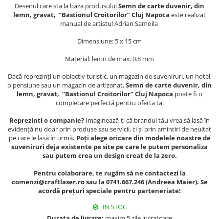
Muzeul National de Istorie a
Desenul care sta la baza produsului
Semn de carte duvenir, din
Sacose bumbac
Romaniei
lemn, gravat, “Bastionul Croitorilor” Cluj Napoca
este realizat
manual de artistul Adrian Samoila
Suport pahare suvenir
Muzeul Unirii Iasi
Orase si zone istorice
Suport pahare suvenir din lemn
Dimensiune: 5 x 15 cm
Suport pahare suvenir din pluta
Brasov
Material: lemn de max. 0.8 mm
Tablou suvenir
Bucuresti
Dacă reprezinți un obiectiv turistic, un magazin de suveniruri, un hotel,
Cluj Napoca
Tablouri acuarela
o pensiune sau un magazin de artizanat,
Semn de carte duvenir, din
Colonada Imperiala, Buzias
Tablouri gravate
lemn, gravat, “Bastionul Croitorilor” Cluj Napoca
poate fi o
completare perfectă pentru oferta ta.
Iasi
Tablouri metalice
Maramures
Reprezinti o companie?
Imaginează-ți că brandul tău vrea să iasă în
Colectia "Belle Epoque"
evidență nu doar prin produse sau servicii, ci și prin amintiri de neuitat
Oradea
Colectia "Visit Romania"
pe care le lasă în urmă
. Poți alege oricare din modelele noastre de
Sibiu
Colectia medievala
suveniruri deja existente pe site pe care le putem personaliza
sau putem crea un design creat de la zero.
Timisoara
Colectia Vintage
Palate si Curti Domnesti
Pentru colaborare, te rugăm să ne contactezi la
comenzi@craftlaser.ro sau la 0741.667.246 (Andreea Maier). Se
Curtea Domneasca, Targoviste
acordă prețuri speciale pentru parteneriate!
Palatul Alexandru Ioan Cuza,
Ruginoasa
IN STOC
Durata de livrare:
maxim 5 zile lucratoare