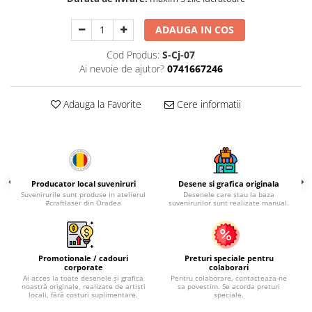
Palatul Culturii Iasi
ADAUGA IN COS
Cod Produs:
S-Cj-07
Ai nevoie de ajutor?
0741667246
Adauga la Favorite
Cere informatii
Producator local suveniruri
Desene si grafica originala
Suvenirurile sunt produse in atelierul
Desenele care stau la baza
#craftlaser din Oradea
suvenirurilor sunt realizate manual.
Promotionale / cadouri
Preturi speciale pentru
corporate
colaborari
Ai acces la toate desenele și grafica
Pentru colaborare, contacteaza-ne
noastră originale, realizate de artiști
sa povestim. Se acorda preturi
locali, fără costuri suplimentare.
speciale.