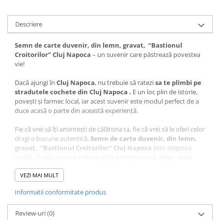
Descriere
Semn de carte duvenir, din lemn, gravat, “Bastionul
Croitorilor” Cluj Napoca
– un suvenir care păstrează povestea
vie!
Dacă ajungi în
Cluj Napoca
, nu trebuie să ratezi
sa te plimbi pe
stradutele cochete din Cluj Napoca
.
E un loc plin de istorie,
povești și farmec local, iar acest suvenir este modul perfect de a
duce acasă o parte din această experiență.
Fie că vrei să îți amintești de călătoria ta, fie că vrei să le oferi celor
dragi o bucurie autentică,
Semn de carte duvenir, din lemn,
gravat, “Bastionul Croitorilor” Cluj Napoca
este alegerea
ideală. Cu noi, nu mai trebuie să te gândești ce să alegi – acest
suvenir este unic, plin de semnificație și atent realizat.
VEZI MAI MULT
Ce face acest suvenir special?
Informatii conformitate produs
Design autentic
: Realizat cu măiestrie în atelierul Craftlaser
din Oradea, fiecare produs este lucrat cu grijă pentru a păstra
Review-uri
autenticitatea locului.
(0)