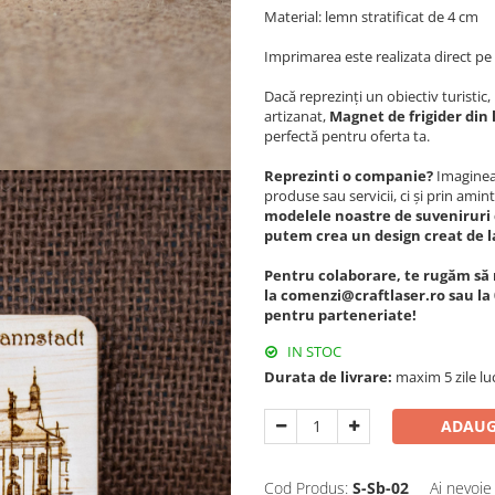
Material: lemn stratificat de 4 cm
Imprimarea este realizata direct p
Dacă reprezinți un obiectiv turisti
artizanat,
Magnet de frigider din
perfectă pentru oferta ta.
Reprezinti o companie?
Imagineaz
produse sau servicii, ci și prin amint
modelele noastre de suveniruri 
putem crea un design creat de l
Pentru colaborare, te rugăm să 
la comenzi@craftlaser.ro sau la 
pentru parteneriate!
IN STOC
Durata de livrare:
maxim 5 zile lu
ADAUG
Cod Produs:
S-Sb-02
Ai nevoie