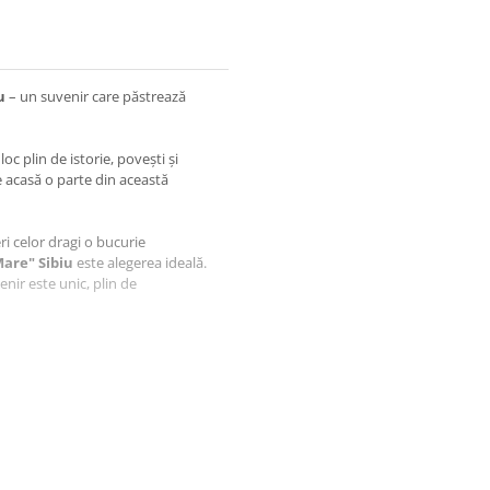
iu
– un suvenir care păstrează
loc plin de istorie, povești și
e acasă o parte din această
feri celor dragi o bucurie
Mare" Sibiu
este alegerea ideală.
enir este unic, plin de
aftlaser din Oradea, fiecare produs
i.
suvenir este realizat manual de
iecărui produs.
iect, ci o amintire prețioasă,
Sibiu
.