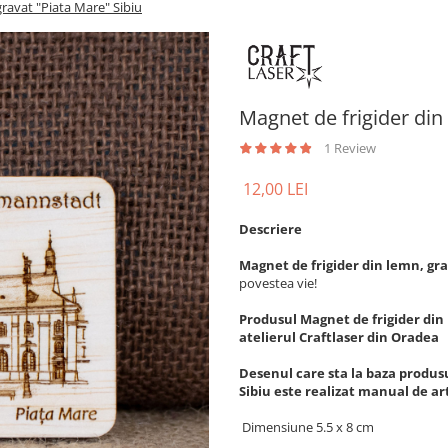
gravat "Piata Mare" Sibiu
Magnet de frigider din
1 Review
12,00 LEI
Descriere
Magnet de frigider din lemn, gr
povestea vie!
Produsul Magnet de frigider din 
atelierul Craftlaser din Oradea
Desenul care sta la baza produs
Sibiu este realizat manual de ar
Dimensiune 5.5 x 8 cm