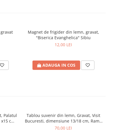
 gravat
Magnet de frigider din lemn, gravat,
Semn De
NOU
"Biserica Evanghelica" Sibiu
12,00 LEI
ADAUGA IN COS
A
, Palatul
Tablou suvenir din lemn, Gravat, Visit
Tablou suve
NOU
 x15 cm,
Bucuresti, dimensiune 13/18 cm, Rama
Pelisor Si
Inclusa
70,00 LEI