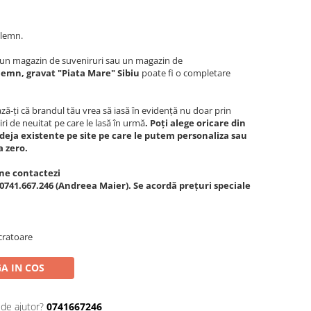
e lemn.
c, un magazin de suveniruri sau un magazin de
 lemn, gravat "Piata Mare" Sibiu
poate fi o completare
ă-ți că brandul tău vrea să iasă în evidență nu doar prin
iri de neuitat pe care le lasă în urmă
. Poți alege oricare din
deja existente pe site pe care le putem personaliza sau
a zero.
ne contactezi
0741.667.246 (Andreea Maier). Se acordă prețuri speciale
cratoare
A IN COS
 de ajutor?
0741667246