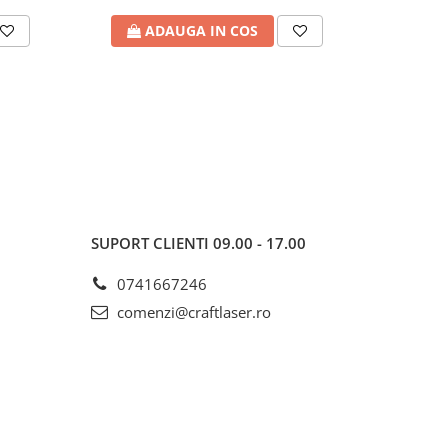
ADAUGA IN COS
A
SUPORT CLIENTI
09.00 - 17.00
0741667246
comenzi@craftlaser.ro