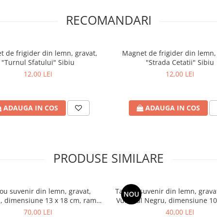
RECOMANDARI
ruri sau un magazin de
Mare" Sibiu
poate fi o
 de frigider din lemn, gravat,
Magnet de frigider din lemn,
nzi@craftlaser.ro sau la
"Turnul Sfatului" Sibiu
"Strada Cetatii" Sibiu
iale pentru parteneriate!
12,00 LEI
12,00 LEI
ruri personalizate
, fiecare
ADAUGA IN COS
ADAUGA IN COS
și inspirație.
e – alege să le transformi în
PRODUSE SIMILARE
de ani
🏛✨
ou suvenir din lemn, gravat,
Tablou suvenir din lemn, gravat
NOU
, dimensiune 13 x 18 cm, rama
Vulturul Negru, dimensiune 10
este cinci secole, acest loc a fost
inclusa
rama inclusa
70,00 LEI
40,00 LEI