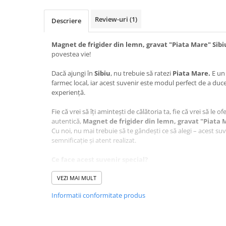
Review-uri
(1)
Descriere
Magnet de frigider din lemn, gravat "Piata Mare" Sib
povestea vie!
Dacă ajungi în
Sibiu
, nu trebuie să ratezi
Piata Mare.
E un 
farmec local, iar acest suvenir este modul perfect de a duc
experiență.
Fie că vrei să îți amintești de călătoria ta, fie că vrei să le o
autentică,
Magnet de frigider din lemn, gravat "Piata 
Cu noi, nu mai trebuie să te gândești ce să alegi – acest suv
semnificație și atent realizat.
Ce face acest suvenir special?
Design autentic
: Realizat cu măiestrie în atelierul Cr
VEZI MAI MULT
este lucrat cu grijă pentru a păstra autenticitatea loculu
Artă personalizată
: Desenul care stă la baza acestui 
Informatii conformitate produs
artistul Adrian Samoilă, aducând un plus de unicitate f
O poveste în miniatură
: Acest produs nu e doar un ob
perfectă pentru a celebra frumusețea
Pietei Mari din 