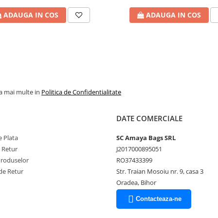
 care au scris istoria orașului.
ADAUGA IN COS
ADAUGA IN COS
era deja un centru comercial
din toate colțurile Europei
ur și argint.
e judecată. În fața actualei
rau legați și pedepsiți cei care
la mai multe in
Politica de Confidentialitate
urale:
Festivalul Internațional
e la istorie medievală la spectacol
DATE COMERCIALE
 Plata
SC Amaya Bags SRL
tului, Biserica Catolică
e Retur
J2017000895051
trălucesc sub lumina caldă
Produselor
RO37433399
de Retur
Str. Traian Mosoiu nr. 9, casa 3
Oradea, Bihor
est loc plin de viață?
Spune-ne
Contacteaza-ne