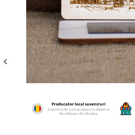
Palatul Culturii Iasi
Producator local suveniruri
Suvenirurile sunt produse in atelierul
#craftlaser din Oradea