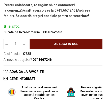
Pentru colaborare, te rugăm să ne contactezi
la comenzi@craftlaser.ro sau la 0741.667.246 (Andreea
Maier). Se acordă prețuri speciale pentru parteneriate!
IN STOC
Durata de livrare:
maxim 5 zile lucratoare
ADAUGA IN COS
Cod Produs:
C728
Ai nevoie de ajutor?
0741667246
ADAUGA LA FAVORITE
CERE INFORMATII
Producator local suveniruri
Desene si grafica o
Suvenirurile sunt produse in
Desenele care stau
atelierul #craftlaser din
suvenirurilor sunt r
Oradea
manual.