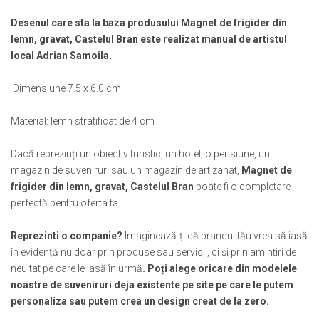
Muzeul National de Istorie a Romaniei
Suport pahare suvenir
Desenul care sta la baza produsului Magnet de frigider din
Muzeul Unirii Iasi
Suport pahare suvenir din lemn
lemn, gravat, Castelul Bran este realizat manual de artistul
Orase si zone istorice
Suport pahare suvenir din pluta
local Adrian Samoila.
Brasov
Tablou suvenir
Bucuresti
Dimensiune 7.5 x 6.0 cm
Tablouri acuarela
Cluj Napoca
Tablouri gravate
Material: lemn stratificat de 4 cm
Colonada Imperiala, Buzias
Tablouri metalice
Iasi
Colectia "Belle Epoque"
Dacă reprezinți un obiectiv turistic, un hotel, o pensiune, un
Maramures
Colectia "Visit Romania"
magazin de suveniruri sau un magazin de artizanat,
Magnet de
Oradea
Colectia medievala
frigider din lemn, gravat, Castelul Bran
poate fi o completare
Sibiu
perfectă pentru oferta ta.
Colectia Vintage
Timisoara
Palate si Curti Domnesti
Reprezinti o companie?
Imaginează-ți că brandul tău vrea să iasă
în evidență nu doar prin produse sau servicii, ci și prin amintiri de
Curtea Domneasca, Targoviste
neuitat pe care le lasă în urmă
. Poți alege oricare din modelele
Palatul Alexandru Ioan Cuza,
noastre de suveniruri deja existente pe site pe care le putem
Ruginoasa
personaliza sau putem crea un design creat de la zero.
Palatul Culturii Iasi