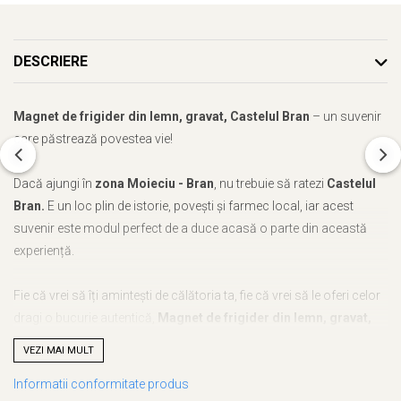
DESCRIERE
Magnet de frigider din lemn, gravat, Castelul Bran
– un suvenir
care păstrează povestea vie!
Dacă ajungi în
zona Moieciu - Bran
, nu trebuie să ratezi
Castelul
Bran.
E un loc plin de istorie, povești și farmec local, iar acest
suvenir este modul perfect de a duce acasă o parte din această
experiență.
Fie că vrei să îți amintești de călătoria ta, fie că vrei să le oferi celor
dragi o bucurie autentică,
Magnet de frigider din lemn, gravat,
Castelul Bran
este alegerea ideală. Cu noi, nu mai trebuie să te
VEZI MAI MULT
gândești ce să alegi – acest suvenir este unic, plin de semnificație
Informatii conformitate produs
și atent realizat.