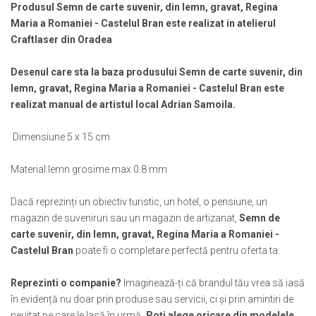
Muzeul National de Istorie a Romaniei
Produsul Semn de carte suvenir, din lemn, gravat, Regina
Suport pahare suvenir
Maria a Romaniei - Castelul Bran este realizat in atelierul
Muzeul Unirii Iasi
Suport pahare suvenir din lemn
Craftlaser din Oradea
Orase si zone istorice
Suport pahare suvenir din pluta
Brasov
Tablou suvenir
Desenul care sta la baza produsului Semn de carte suvenir, din
Bucuresti
Tablouri acuarela
lemn, gravat, Regina Maria a Romaniei - Castelul Bran este
Cluj Napoca
realizat manual de artistul local Adrian Samoila.
Tablouri gravate
Colonada Imperiala, Buzias
Tablouri metalice
Dimensiune 5 x 15 cm
Iasi
Colectia "Belle Epoque"
Maramures
Colectia "Visit Romania"
Material:lemn grosime max 0.8 mm
Oradea
Colectia medievala
Sibiu
Colectia Vintage
Dacă reprezinți un obiectiv turistic, un hotel, o pensiune, un
Timisoara
magazin de suveniruri sau un magazin de artizanat,
Semn de
Palate si Curti Domnesti
carte suvenir, din lemn, gravat, Regina Maria a Romaniei -
Castelul Bran
poate fi o completare perfectă pentru oferta ta.
Curtea Domneasca, Targoviste
Palatul Alexandru Ioan Cuza,
Reprezinti o companie?
Imaginează-ți că brandul tău vrea să iasă
Ruginoasa
în evidență nu doar prin produse sau servicii, ci și prin amintiri de
Palatul Culturii Iasi
neuitat pe care le lasă în urmă
. Poți alege oricare din modelele