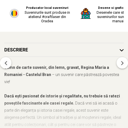
Producator local suveniruri
Desene si grafica o
Suvenirurile sunt produse in
Desenele care stau
atelierul #craftlaser din
suvenirurilor sunt r
Oradea
manual.
DESCRIERE
Semn de carte suvenir, din lemn, gravat, Regina Maria a
Romaniei - Castelul Bran
– un suvenir care păstrează povestea
vie!
Dacă ești pasionat de istorie și regalitate, nu trebuie să ratezi
poveștile fascinante ale casei regale.
Dacă vrei să iei acasă o
parte din eleganța și istoria casei regale, acest suvenir este
alegerea perfectă. Un simbol al tradiției și al moștenirii regale, ideal
atât pentru colecționari, cât și pentru cei care vor să păstreze o