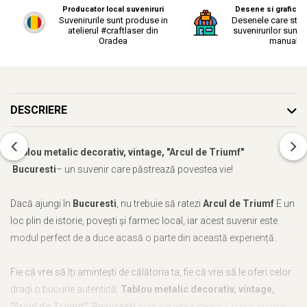
Producator local suveniruri
Desene si grafica o
Suvenirurile sunt produse in
Desenele care stau
atelierul #craftlaser din
suvenirurilor sunt r
Oradea
manual.
DESCRIERE
Tablou metalic decorativ, vintage, "Arcul de Triumf"
Bucuresti
– un suvenir care păstrează povestea vie!
Dacă ajungi în
Bucuresti
, nu trebuie să ratezi
Arcul de Triumf
E un
loc plin de istorie, povești și farmec local, iar acest suvenir este
modul perfect de a duce acasă o parte din această experiență.
Fie că vrei să îți amintești de călătoria ta, fie că vrei să le oferi celor
dragi o bucurie autentică,
Tablou metalic decorativ, vintage,
"Arcul de Triumf" Bucuresti
este alegerea ideală. Cu noi, nu mai