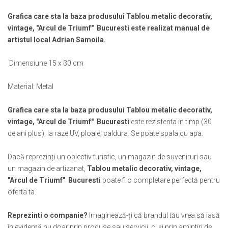
Muzeul National de Istorie a Romaniei
Suport pahare suvenir
Grafica care sta la baza produsului Tablou metalic decorativ,
Muzeul Unirii Iasi
Suport pahare suvenir din lemn
vintage, "Arcul de Triumf" Bucuresti este realizat manual de
Orase si zone istorice
Suport pahare suvenir din pluta
artistul local Adrian Samoila.
Brasov
Tablou suvenir
Bucuresti
Dimensiune 15 x 30 cm
Tablouri acuarela
Cluj Napoca
Tablouri gravate
Material: Metal
Colonada Imperiala, Buzias
Tablouri metalice
Iasi
Colectia "Belle Epoque"
Grafica care sta la baza produsului Tablou metalic decorativ,
Maramures
Colectia "Visit Romania"
vintage, "Arcul de Triumf" Bucuresti
este rezistenta in timp (30
Oradea
Colectia medievala
de ani plus), la raze UV, ploaie, caldura. Se poate spala cu apa.
Sibiu
Colectia Vintage
Timisoara
Dacă reprezinți un obiectiv turistic, un magazin de suveniruri sau
Palate si Curti Domnesti
un magazin de artizanat,
Tablou metalic decorativ, vintage,
"Arcul de Triumf" Bucuresti
poate fi o completare perfectă pentru
Curtea Domneasca, Targoviste
oferta ta.
Palatul Alexandru Ioan Cuza,
Ruginoasa
Reprezinti o companie?
Imaginează-ți că brandul tău vrea să iasă
Palatul Culturii Iasi
în evidență nu doar prin produse sau servicii, ci și prin amintiri de