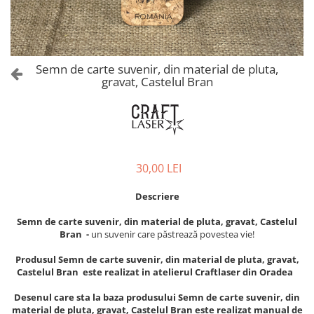
Castelul Karolyi, Carei
Cani suvenir
Castelul Peles
Colectia "Orase Medievale"
Cetatea Alba Carolina
Cetatea de Scaun a Sucevei
Colectia Semne de carte Suvenir
Semn de carte suvenir, din material de pluta,
Cetatea Oradea
Semn de carte suvenir acuarela
gravat, Castelul Bran
Sighisoara
Semn de carte suvenir gravat
Muzee / Case Memoriale
Globuri suvenir
Bojdeuca "Ion Creanga", Iasi
Magneti de frigider, din lemn
Casa Darvas La Roche, Oradea
Magneti de frigider acuarela
30,00 LEI
Casa Junimii Iasi (Muzeul Vasile
Magneti de frigider din lemn,
Pogor)
VINTAGE
Descriere
Castelul Julia Hasdeu (Muzeul
Magneti de frigider, din lemn,
Memorial B.P. Hasdeu)
Semn de carte suvenir, din material de pluta, gravat, Castelul
gravati
Cazinoul Constanta
Bran -
un suvenir care păstrează povestea vie!
Mitul Dracula
Galeria Artei Iesene (Muzeul
Produsul Semn de carte suvenir, din material de pluta, gravat,
Personalitati istorice si culturale
Nicolae Gane)
Castelul Bran este realizat in atelierul Craftlaser din Oradea
Muzeul de Arta Cluj Napoca
Puzzle suvenir
Desenul care sta la baza produsului Semn de carte suvenir, din
Muzeul National Brukenthal Sibiu
Romania
material de pluta, gravat, Castelul Bran este realizat manual de