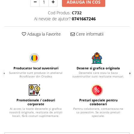
Palatul Culturii Iasi
ADAUGA IN COS
Cod Produs:
C732
Ai nevoie de ajutor?
0741667246
Adauga la Favorite
Cere informatii
Producator local suveniruri
Desene si grafica originala
Suvenirurile sunt produse in atelierul
Desenele care stau la baza
#craftlaser din Oradea
suvenirurilor sunt realizate manual.
Promotionale / cadouri
Preturi speciale pentru
corporate
colaborari
Ai acces la toate desenele și grafica
Pentru colaborare, contacteaza-ne
noastră originale, realizate de artiști
sa povestim. Se acorda preturi
locali, fără costuri suplimentare.
speciale.