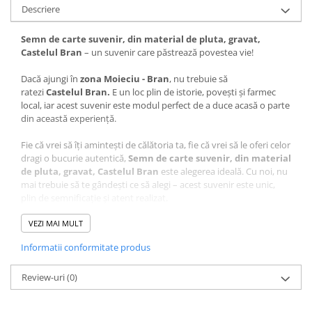
Descriere
Semn de carte suvenir, din material de pluta, gravat,
Castelul Bran
– un suvenir care păstrează povestea vie!
Dacă ajungi în
zona Moieciu - Bran
, nu trebuie să
ratezi
Castelul Bran.
E un loc plin de istorie, povești și farmec
local, iar acest suvenir este modul perfect de a duce acasă o parte
din această experiență.
Fie că vrei să îți amintești de călătoria ta, fie că vrei să le oferi celor
dragi o bucurie autentică,
Semn de carte suvenir, din material
de pluta, gravat, Castelul Bran
este alegerea ideală. Cu noi, nu
mai trebuie să te gândești ce să alegi – acest suvenir este unic,
plin de semnificație și atent realizat.
Ce face acest suvenir special?
VEZI MAI MULT
Informatii conformitate produs
Design autentic
: Realizat cu măiestrie în atelierul Craftlaser
din Oradea, fiecare produs este lucrat cu grijă pentru a păstra
Review-uri
autenticitatea locului.
(0)
Artă personalizată
: Desenul care stă la baza acestui suvenir
este realizat manual de artistul Adrian Samoila, aducând un