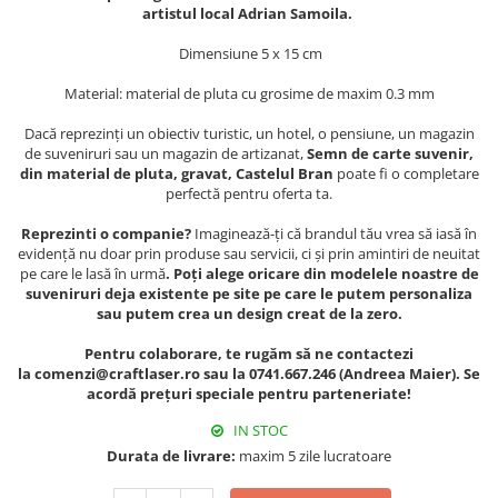
Muzeul National de Istorie a
artistul local Adrian Samoila.
Sacose bumbac
Romaniei
Dimensiune 5 x 15 cm
Suport pahare suvenir
Muzeul Unirii Iasi
Orase si zone istorice
Suport pahare suvenir din lemn
Material: material de pluta cu grosime de maxim 0.3 mm
Suport pahare suvenir din pluta
Brasov
Dacă reprezinți un obiectiv turistic, un hotel, o pensiune, un magazin
Tablou suvenir
Bucuresti
de suveniruri sau un magazin de artizanat,
Semn de carte suvenir,
din material de pluta, gravat, Castelul Bran
poate fi o completare
Cluj Napoca
Tablouri acuarela
perfectă pentru oferta ta.
Colonada Imperiala, Buzias
Tablouri gravate
Reprezinti o companie?
Imaginează-ți că brandul tău vrea să iasă în
Iasi
Tablouri metalice
evidență nu doar prin produse sau servicii, ci și prin amintiri de neuitat
Maramures
pe care le lasă în urmă
. Poți alege oricare din modelele noastre de
Colectia "Belle Epoque"
suveniruri deja existente pe site pe care le putem personaliza
Oradea
Colectia "Visit Romania"
sau putem crea un design creat de la zero.
Sibiu
Colectia medievala
Pentru colaborare, te rugăm să ne contactezi
Timisoara
Colectia Vintage
la comenzi@craftlaser.ro sau la 0741.667.246 (Andreea Maier). Se
Palate si Curti Domnesti
acordă prețuri speciale pentru parteneriate!
Curtea Domneasca, Targoviste
IN STOC
Palatul Alexandru Ioan Cuza,
Durata de livrare:
maxim 5 zile lucratoare
Ruginoasa