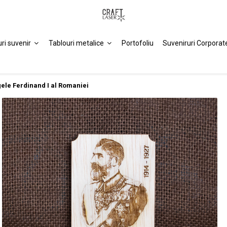
uri suvenir
Tablouri metalice
Portofoliu
Suveniruri Corporat
gele Ferdinand I al Romaniei