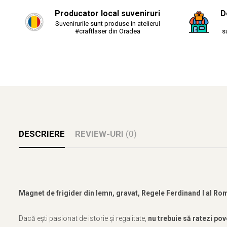
Producator local suveniruri
D
Suvenirurile sunt produse in atelierul
#craftlaser din Oradea
s
DESCRIERE
REVIEW-URI
(0)
Magnet de frigider din lemn, gravat, Regele Ferdinand I al Ro
Dacă ești pasionat de istorie și regalitate,
nu trebuie să ratezi pov