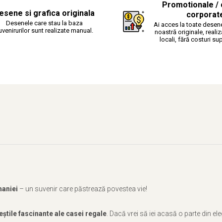
Promotionale / 
esene si grafica originala
corporat
Desenele care stau la baza
Ai acces la toate desene
uvenirurilor sunt realizate manual.
noastră originale, realiz
locali, fără costuri su
maniei
– un suvenir care păstrează povestea vie!
eștile fascinante ale casei regale
. Dacă vrei să iei acasă o parte din el