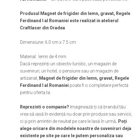
Produsul Magnet de frigider din lemn, gravat, Regele
Ferdinand I al Romaniei este realizat in atelierul
Craftlaser din Oradea
Dimensiune: 6.0 cm x 7.5 cm
Material: lemn de 4 mm
Dacă reprezinți un obiectiv turistic, un magazin de
suveniruri, un hotel, o pensiune sau un magazin de
artizanat,
Magnet de frigider din lemn, gravat, Regele
Ferdinand I al Romaniei
poate fi o completare perfectă
pentru oferta ta.
Reprezinti o companie?
Imaginează-ți că brandul tău
vrea să iasă în evidență nu doar prin produse sau servicii,
ci și prin amintiri de neuitat pe care le lasă în urmă
. Poți
alege oricare din modelele noastre de suveniruri deja
existente pe site pe care le putem personaliza sau