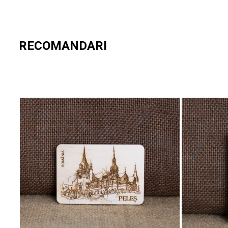
Pentru colaborare, te rugăm să ne contactezi la comenzi@craft
RECOMANDARI
Rămâi conectat cu noi
Nu uita să descoperi întreaga noastră
colecție de suveniruri pe
Urmărește-ne și pe
Facebook
si
Instagram
pentru noutăți și inspir
Amintirile sunt mai frumoase atunci când le păstrezi aproape – ale
📍
Regele Ferdinand I – Conducătorul care a unit o națiune
👑
Puțini regi au lăsat o moștenire atât de puternică precum
Ferdinan
1918
.