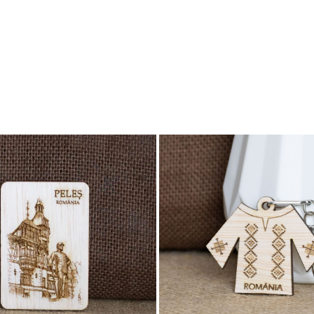
laser.ro sau la 0741.667.246 (Andreea Maier). Se acordă prețuri sp
rsonalizate
, fiecare purtând semnătura unui artist.
ație.
ge să le transformi în suveniruri cu poveste!
d I al României
. Supranumit
"Întregitorul"
, el a condus țara în cea mai di