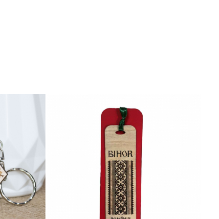
eciale pentru parteneriate!
NO
ficilă perioadă a istoriei sale și a făcut posibilă
Marea Unire din