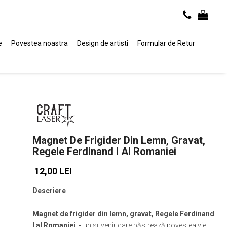
e
Povestea noastra
Design de artisti
Formular de Retur
Magnet De Frigider Din Lemn, Gravat,
Regele Ferdinand I Al Romaniei
12,00 LEI
Descriere
Magnet de frigider din lemn, gravat, Regele Ferdinand
I al Romaniei -
un suvenir care păstrează povestea vie!