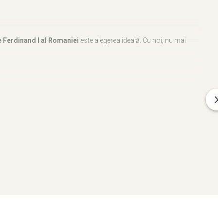
e Ferdinand I al Romaniei
este alegerea ideală. Cu noi, nu mai
 locului.
tate fiecărui produs.
alitatii din Romania.
Ferdinand I al Romaniei
poate fi o completare perfectă pentru