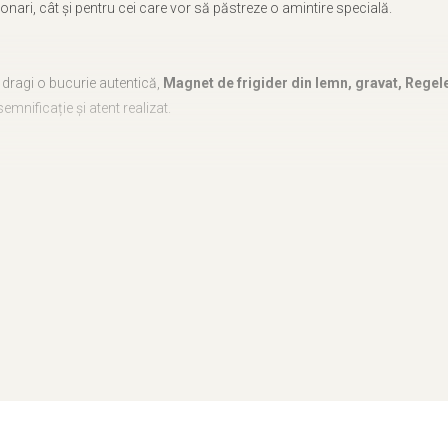
ționari, cât și pentru cei care vor să păstreze o amintire specială.
or dragi o bucurie autentică,
Magnet de frigider din lemn, gravat, Regel
emnificație și atent realizat.
in Oradea, fiecare produs este lucrat cu grijă pentru a păstra autenticitatea
te realizata in atelierul Craftlaser de Alex Maier, aducând un plus de unici
 amintire prețioasă, perfectă pentru a celebra povestile fascinante ale reg
 un magazin de artizanat,
Magnet de frigider din lemn, gravat, Regele 