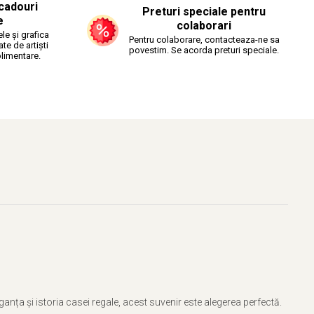
cadouri
Preturi speciale pentru
e
colaborari
le și grafica
Pentru colaborare, contacteaza-ne sa
ate de artiști
povestim. Se acorda preturi speciale.
plimentare.
eganța și istoria casei regale, acest suvenir este alegerea perfectă.