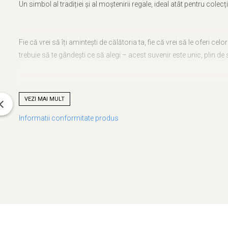
Un simbol al tradiției și al moștenirii regale, ideal atât pentru colec
Fie că vrei să îți amintești de călătoria ta, fie că vrei să le oferi cel
trebuie să te gândești ce să alegi – acest suvenir este unic, plin de s
Ce face acest suvenir special?
VEZI MAI MULT
Informatii conformitate produs
Design autentic
: Realizat cu măiestrie în atelierul Craftlaser d
Artă personalizată
: Grafica care stă la baza acestui suvenir es
O poveste în miniatură
: Acest produs nu e doar un obiect, ci o
Descoperă mai mult!
Dacă reprezinți un obiectiv turistic, un magazin de suveniruri sau
oferta ta.