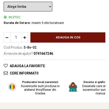
IN STOC
Durata de livrare:
maxim 5 zile lucratoare
ADAUGA IN COS
Cod Produs:
S-Bv-02
Ai nevoie de ajutor?
0741667246
ADAUGA LA FAVORITE
CERE INFORMATII
Producator local suveniruri
Desene si grafica o
Suvenirurile sunt produse in
Desenele care stau
atelierul #craftlaser din
suvenirurilor sunt r
Oradea
manual.