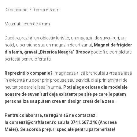
Muzeul National de Istorie a Romaniei
Suport pahare suvenir
Dimensiune: 7.0 cm x 6.5 cm
Muzeul Unirii Iasi
Suport pahare suvenir din lemn
Orase si zone istorice
Suport pahare suvenir din pluta
Material: lemn de 4 mm
Brasov
Tablou suvenir
Bucuresti
Dacă reprezinți un obiectiv turistic, un magazin de suveniruri, un
Tablouri acuarela
Cluj Napoca
hotel, o pensiune sau un magazin de artizanat,
Magnet de frigider
Tablouri gravate
din lemn, gravat „Biserica Neagra” Brasov
poate fi o completare
Colonada Imperiala, Buzias
Tablouri metalice
perfectă pentru oferta ta.
Iasi
Colectia "Belle Epoque"
Maramures
Colectia "Visit Romania"
Reprezinti o companie?
Imaginează-ți că brandul tău vrea să iasă
Oradea
Colectia medievala
în evidență nu doar prin produse sau servicii, ci și prin amintiri de
Sibiu
neuitat pe care le lasă în urmă
. Poți alege oricare din modelele
Colectia Vintage
Timisoara
noastre de suveniruri deja existente pe site pe care le putem
Palate si Curti Domnesti
personaliza sau putem crea un design creat de la zero.
Curtea Domneasca, Targoviste
Pentru colaborare, te rugăm să ne contactezi
Palatul Alexandru Ioan Cuza,
la comenzi@craftlaser.ro sau la 0741.667.246 (Andreea
Ruginoasa
Maier). Se acordă prețuri speciale pentru parteneriate!
Palatul Culturii Iasi