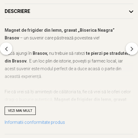
DESCRIERE
Magnet de frigider din lemn, gravat „Biserica Neagra”
Brasov
– un suvenir care păstrează povestea vie!
Dacă ajungi în
Brasov,
nu trebuie să ratezi
te pierzi pe stradutele
din Brasov.
E un loc plin de istorie, povești și farmec local, iar
acest suvenir este modul perfect de a duce acasă o parte din
această experiență.
Fie că vrei să îți amintești de călătoria ta, fie că vrei să le oferi celor
dragi o bucurie autentică,
Magnet de frigider din lemn, gravat
„Biserica Neagra” Brasov
este alegerea ideală. Cu noi, nu mai
VEZI MAI MULT
trebuie să te gândești ce să alegi – acest suvenir este unic, plin de
Informatii conformitate produs
semnificație și atent realizat.