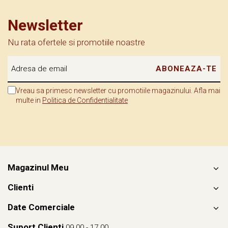
💡
Știai că?
Interiorul sobru și auster este un ecou al Reformei luterane, care a
Newsletter
schimbat nu doar dogmele, ci și estetica lăcașurilor de cult. Și că,
timp de secole, Biserica Neagră a fost centrul spiritual al
Nu rata ofertele si promotiile noastre
comunității săsești din Brașov?
📍 E mai mult decât o biserică. E un monument al timpului. O
Vreau sa primesc newsletter cu promotiile magazinului. Afla mai
catedrală a liniștii și forței.
multe in
Politica de Confidentialitate
Magazinul Meu
Clienti
Date Comerciale
Suport Clienti
09.00 - 17.00