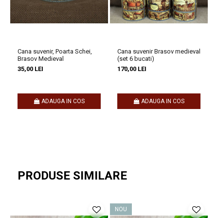
Pentru colaborare, te rugăm să ne contactezi la
comenzi@craftlaser.ro sau la 0741.667.246 (Andreea Maier).
Se acordă prețuri speciale pentru parteneriate!
Cana suvenir, Poarta Schei,
Cana suvenir Brasov medieval
Brasov Medieval
(set 6 bucati)
35,00 LEI
170,00 LEI
Rămâi conectat cu noi
Nu uita să descoperi întreaga noastră
colecție de suveniruri
ADAUGA IN COS
ADAUGA IN COS
personalizate
, fiecare purtând semnătura unui artist.
Urmărește-ne și pe
Facebook
si
Instagram
pentru noutăți și
inspirație.
Amintirile sunt mai frumoase atunci când le păstrezi aproape –
PRODUSE SIMILARE
alege să le transformi în suveniruri cu poveste!
NOU