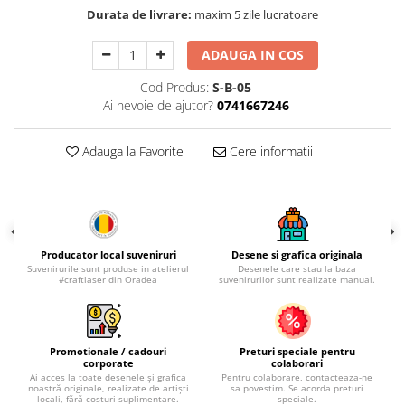
Palatul Culturii Iasi
Durata de livrare:
maxim 5 zile lucratoare
ADAUGA IN COS
Cod Produs:
S-B-05
Ai nevoie de ajutor?
0741667246
Adauga la Favorite
Cere informatii
Producator local suveniruri
Desene si grafica originala
Suvenirurile sunt produse in atelierul
Desenele care stau la baza
#craftlaser din Oradea
suvenirurilor sunt realizate manual.
Promotionale / cadouri
Preturi speciale pentru
corporate
colaborari
Ai acces la toate desenele și grafica
Pentru colaborare, contacteaza-ne
noastră originale, realizate de artiști
sa povestim. Se acorda preturi
locali, fără costuri suplimentare.
speciale.