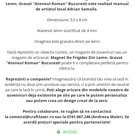
Muzeul National de Istorie a
Lemn, Gravat “Ateneul Roman” Bucuresti este realizat manual
Sacose bumbac
Romaniei
de artistul local Adrian Samoila.
Suport pahare suvenir
Muzeul Unirii Iasi
Dimensiune: 5,5 x 8 cm
Orase si zone istorice
Suport pahare suvenir din lemn
Material: lemn startificat de 4 mm
Suport pahare suvenir din pluta
Brasov
Tablou suvenir
Bucuresti
Imaginea este gravata direct pe lemn
Cluj Napoca
Tablouri acuarela
Dacă reprezinți un obiectiv turistic, un magazin de suveniruri sau un
Colonada Imperiala, Buzias
Tablouri gravate
magazin de artizanat,
Magnet De Frigider Din Lemn, Gravat
“Ateneul Roman” Bucuresti
poate fi o completare perfectă pentru
Iasi
Tablouri metalice
oferta ta.
Maramures
Colectia "Belle Epoque"
Reprezinti o companie?
Imaginează-ți că brandul tău vrea să iasă în
Oradea
Colectia "Visit Romania"
evidență nu doar prin produse sau servicii, ci și prin amintiri de neuitat
Sibiu
Colectia medievala
pe care le lasă în urmă
. Poți alege oricare din modelele noastre de
suveniruri deja existente pe site pe care le putem personaliza
Timisoara
Colectia Vintage
sau putem crea un design creat de la zero.
Palate si Curti Domnesti
Pentru colaborare, te rugăm să ne contactezi
Curtea Domneasca, Targoviste
la comenzi@craftlaser.ro sau la 0741.667.246 (Andreea Maier). Se
Palatul Alexandru Ioan Cuza,
acordă prețuri speciale pentru parteneriate!
Ruginoasa
IN STOC