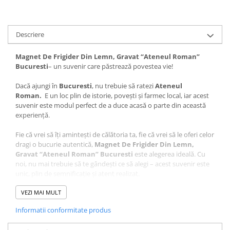
Descriere
Magnet De Frigider Din Lemn, Gravat “Ateneul Roman”
Bucuresti
– un suvenir care păstrează povestea vie!
Dacă ajungi în
Bucuresti
, nu trebuie să ratezi
Ateneul
Roman.
E un loc plin de istorie, povești și farmec local, iar acest
suvenir este modul perfect de a duce acasă o parte din această
experiență.
Fie că vrei să îți amintești de călătoria ta, fie că vrei să le oferi celor
dragi o bucurie autentică,
Magnet De Frigider Din Lemn,
Gravat “Ateneul Roman” Bucuresti
este alegerea ideală. Cu
noi, nu mai trebuie să te gândești ce să alegi – acest suvenir este
unic, plin de semnificație și atent realizat.
Ce face acest suvenir special?
VEZI MAI MULT
Design autentic
: Realizat cu măiestrie în atelierul Craftlaser
Informatii conformitate produs
din Oradea, fiecare produs este lucrat cu grijă pentru a păstra
autenticitatea locului.