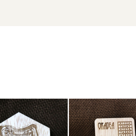
"Trubadur in Oradea" prezinta o imagine reinterpretata a fotografii
laser.ro sau la 0741.667.246 (Andreea Maier). Se acordă prețuri sp
rsonalizate
, fiecare purtând semnătura unui artist.
ație.
ge să le transformi în suveniruri cu poveste!