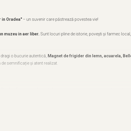
r in Oradea"
– un suvenir care păstrează povestea vie!
n muzeu in aer liber.
Sunt locuri pline de istorie, povești și farmec loca
or dragi o bucurie autentică,
Magnet de frigider din lemn, acuarela, Bel
 de semnificație și atent realizat.
in Oradea, fiecare produs este lucrat cu grijă pentru a păstra autenticitatea
ste realizata de artistul Adrian Samoilă, aducând un plus de unicitate fiec
o amintire prețioasă, perfectă pentru a celebra frumusețea
orasului muze
hotel, o pensiune sau un magazin de artizanat,
Magnet de frigider din l