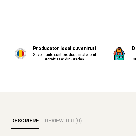
Producator local suveniruri
D
Suvenirurile sunt produse in atelierul
#craftlaser din Oradea
s
DESCRIERE
REVIEW-URI
(0)