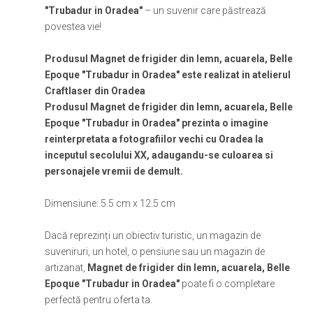
"Trubadur in Oradea"
– un suvenir care păstrează
povestea vie!
Produsul Magnet de frigider din lemn, acuarela, Belle
Epoque "Trubadur in Oradea" este realizat in atelierul
Craftlaser din Oradea
Produsul Magnet de frigider din lemn, acuarela, Belle
Epoque "Trubadur in Oradea" prezinta o imagine
reinterpretata a fotografiilor vechi cu Oradea la
inceputul secolului XX, adaugandu-se culoarea si
personajele vremii de demult.
Dimensiune: 5.5 cm x 12.5 cm
Dacă reprezinți un obiectiv turistic, un magazin de
suveniruri, un hotel, o pensiune sau un magazin de
artizanat,
Magnet de frigider din lemn, acuarela, Belle
Epoque "Trubadur in Oradea"
poate fi o completare
perfectă pentru oferta ta.