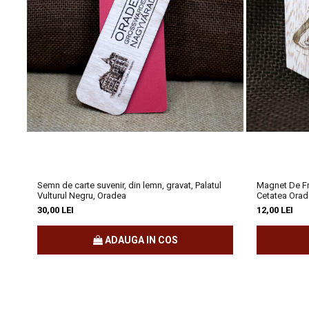
Oradea nu este doar un oraș frumos, ci un adevărat muzeu în aer liber.
stradă.
🖌️
Știai că Oradea face parte din rețeaua internațională Art N
Clădiri precum
Palatul Vulturul Negru, Casa Darvas-La Roche 
de design și istorie.
🌊
Oradea și apele termale
Semn de carte suvenir, din lemn, gravat, Palatul
Magnet De Fri
Vulturul Negru, Oradea
Cetatea Ora
Nu putem vorbi despre acest oraș fără să menționăm Băile Felix și 
30,00 LEI
12,00 LEI
din zonă este recunoscută pentru proprietățile ei curative – așa că,
ADAUGA IN COS
🔎
Un oraș al poveștilor
Fiecare clădire are o istorie fascinantă. De exemplu,
Palatul Vultu