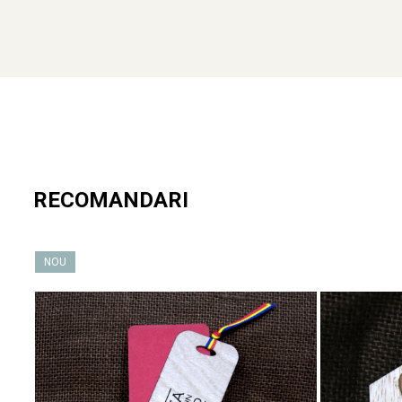
completare perfectă pentru oferta ta.
Produsul Magnet de frigider din lemn, acuarela, Belle Epoque 
culoarea si personajele vremii de demult.
Pentru colaborare, te rugăm să ne contactezi la comenzi@craft
Rămâi conectat cu noi
RECOMANDARI
Nu uita să descoperi întreaga noastră
colecție de suveniruri pe
NOU
Urmărește-ne și pe
Facebook
si
Instagram
pentru noutăți și inspir
Amintirile sunt mai frumoase atunci când le păstrezi aproape – ale
📍
Oradea – Capitala Art Nouveau a României
✨🏛️