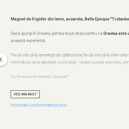
Magnet de frigider din lemn, acuarela, Belle Epoque "Trubadu
Dacă ajungi în Oradea, plimba-te pe strazi pentru ca
Oradea este u
această experiență.
Fie că vrei să îți amintești de călătoria ta, fie că vrei să le oferi cel
mai trebuie să te gândești ce să alegi – acest suvenir este unic, plin
Ce face acest suvenir special?
Design autentic
: Realizat cu măiestrie în atelierul Craftlaser d
VEZI MAI MULT
Artă personalizată
: Grafica care stă la baza acestui suvenir e
O poveste în miniatură
: Acest produs nu e doar un obiect, ci 
Informatii conformitate produs
Descoperă mai mult!
Dacă reprezinți un obiectiv turistic, un magazin de suveniruri, un 