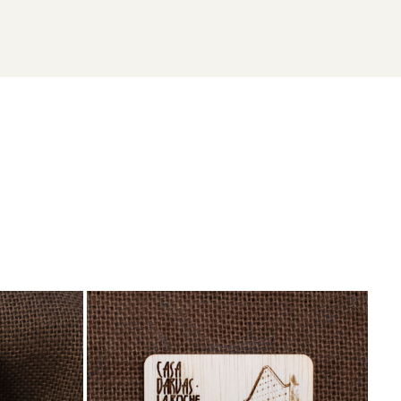
lor vechi cu Oradea la inceputul secolului XX, adaugandu-se
eciale pentru parteneriate!
NO