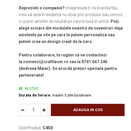
Reprezinti o companie?
Imaginează-ți că brandul tău
vrea să iasă în evidență nu doar prin produse sau servicii,
ci și prin amintiri de neuitat pe care le lasă în urmă
. Poți
alege oricare din modelele noastre de suveniruri deja
existente pe site pe care le putem personaliza sau
putem crea un design creat de la zero.
Pentru colaborare, te rugăm să ne contactezi
la comenzi@craftlaser.ro sau la 0741.667.246
(Andreea Maier). Se acordă prețuri speciale pentru
parteneriate!
IN STOC
Durata de livrare:
maxim 5 zile lucratoare
ADAUGA IN COS
Cod Produs:
C450