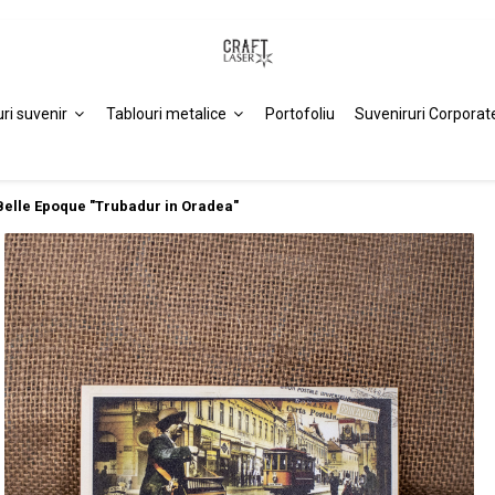
uri suvenir
Tablouri metalice
Portofoliu
Suveniruri Corporat
 Belle Epoque "Trubadur in Oradea"