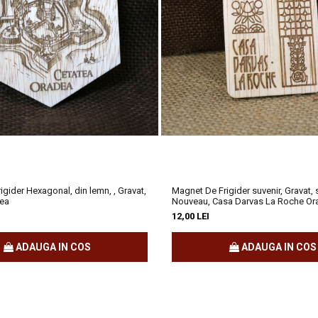
 Dacă te plimbi prin centru, ai senzația că ai pășit într-un alt timp – unul 
ouveau?
sau Palatul Moskovits
sunt doar câteva dintre bijuteriile arhitecturale ca
gider Hexagonal, din lemn, , Gravat,
Magnet De Frigider suvenir, Gravat, 
dea
Nouveau, Casa Darvas La Roche Or
Băile 1 Mai. Oradea a fost mereu un loc în care oamenii au venit să se r
12,00 LEI
 după o zi de explorat, o baie caldă este exact ce ai nevoie!
ADAUGA IN COS
ADAUGA IN COS
rul Negru
nu este doar un simbol al orașului, ci și un loc cu un trecut vi