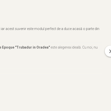
l, iar acest suvenir este modul perfect de a duce acasă o parte din
le Epoque "Trubadur in Oradea"
este alegerea ideală. Cu noi, nu
 locului.
ărui produs.
u in aer liber - Oradea
emn, acuarela, Belle Epoque "Trubadur in Oradea"
poate fi o