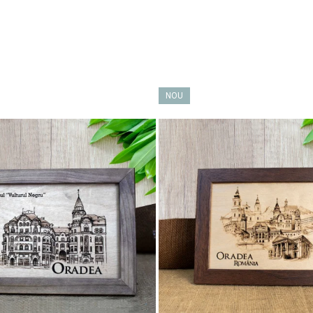
n comentarii! 👇
NOU