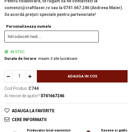
Pentru colaborare, te rugăm să ne contactezi la
comenzi@craftlaser.ro sau la 0741.667.246 (Andreea Maier).
Se acordă prețuri speciale pentru parteneriate!
Personalizeaza numele
IN STOC
Durata de livrare:
maxim 5 zile lucratoare
ADAUGA IN COS
Cod Produs:
C744
Ai nevoie de ajutor?
0741667246
ADAUGA LA FAVORITE
CERE INFORMATII
Producator local suveniruri
Desene si grafica o