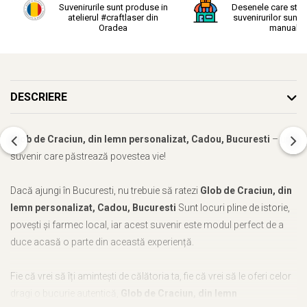
Suvenirurile sunt produse in
Desenele care stau
atelierul #craftlaser din
suvenirurilor sunt r
Oradea
manual.
DESCRIERE
Glob de Craciun, din lemn personalizat, Cadou, Bucuresti
– un
suvenir care păstrează povestea vie!
Dacă ajungi în Bucuresti, nu trebuie să ratezi
Glob de Craciun, din
lemn personalizat, Cadou, Bucuresti
Sunt locuri pline de istorie,
povești și farmec local, iar acest suvenir este modul perfect de a
duce acasă o parte din această experiență.
Fie că vrei să îți amintești de călătoria ta, fie că vrei să le oferi celor
dragi o bucurie autentică,
Glob de Craciun, din lemn