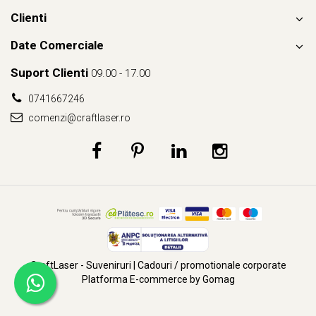
asemănătoare, care au marcat, succesiv, victoria României
Clienti
în
războiul de independență
(
1878
), jubileul celor 40 de ani de
domnie ai regelui
Carol I
(
1906
) și revenirea familiei regale române
Date Comerciale
din exilul de la
Iași
(
1918
).
Suport Clienti
09.00 - 17.00
0741667246
comenzi@craftlaser.ro
CraftLaser - Suveniruri | Cadouri / promotionale corporate
Platforma E-commerce by Gomag