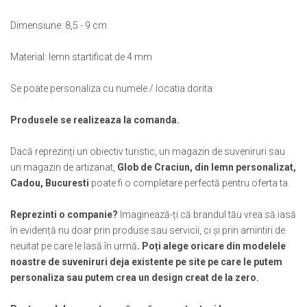
Muzeul National de Istorie a Romaniei
Suport pahare suvenir
Muzeul Unirii Iasi
Dimensiune: 8,5 - 9 cm
Suport pahare suvenir din lemn
Orase si zone istorice
Suport pahare suvenir din pluta
Material: lemn startificat de 4 mm
Brasov
Tablou suvenir
Bucuresti
Tablouri acuarela
Se poate personaliza cu numele / locatia dorita
Cluj Napoca
Tablouri gravate
Colonada Imperiala, Buzias
Produsele se realizeaza la comanda.
Tablouri metalice
Iasi
Colectia "Belle Epoque"
Dacă reprezinți un obiectiv turistic, un magazin de suveniruri sau
Maramures
Colectia "Visit Romania"
un magazin de artizanat,
Glob de Craciun, din lemn personalizat,
Oradea
Colectia medievala
Cadou, Bucuresti
poate fi o completare perfectă pentru oferta ta.
Sibiu
Colectia Vintage
Timisoara
Reprezinti o companie?
Imaginează-ți că brandul tău vrea să iasă
Palate si Curti Domnesti
în evidență nu doar prin produse sau servicii, ci și prin amintiri de
Curtea Domneasca, Targoviste
neuitat pe care le lasă în urmă
. Poți alege oricare din modelele
noastre de suveniruri deja existente pe site pe care le putem
Palatul Alexandru Ioan Cuza,
Ruginoasa
personaliza sau putem crea un design creat de la zero.
Palatul Culturii Iasi