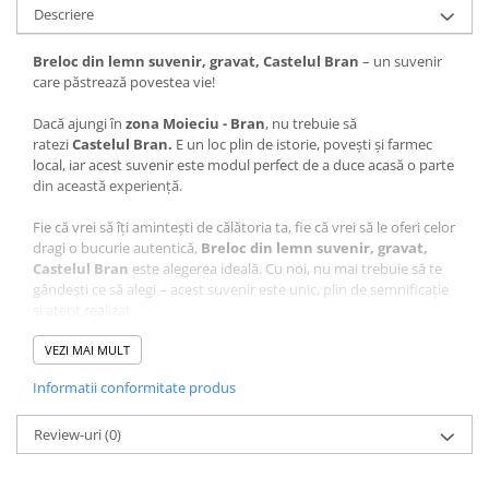
Descriere
Breloc din lemn suvenir, gravat, Castelul Bran
– un suvenir
care păstrează povestea vie!
Dacă ajungi în
zona Moieciu - Bran
, nu trebuie să
ratezi
Castelul Bran.
E un loc plin de istorie, povești și farmec
local, iar acest suvenir este modul perfect de a duce acasă o parte
din această experiență.
Fie că vrei să îți amintești de călătoria ta, fie că vrei să le oferi celor
dragi o bucurie autentică,
Breloc din lemn suvenir, gravat,
Castelul Bran
este alegerea ideală. Cu noi, nu mai trebuie să te
gândești ce să alegi – acest suvenir este unic, plin de semnificație
și atent realizat.
Ce face acest suvenir special?
VEZI MAI MULT
Informatii conformitate produs
Design autentic
: Realizat cu măiestrie în atelierul Craftlaser
din Oradea, fiecare produs este lucrat cu grijă pentru a păstra
Review-uri
autenticitatea locului.
(0)
Artă personalizată
: Desenul care stă la baza acestui suvenir
este realizat manual de artistul Adrian Samoila, aducând un