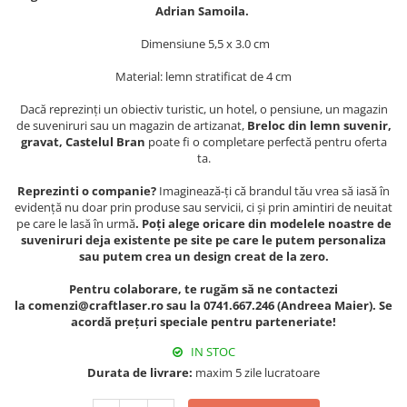
Muzeul National de Istorie a
Adrian Samoila.
Sacose bumbac
Romaniei
Dimensiune 5,5 x 3.0 cm
Suport pahare suvenir
Muzeul Unirii Iasi
Orase si zone istorice
Suport pahare suvenir din lemn
Material: lemn stratificat de 4 cm
Suport pahare suvenir din pluta
Brasov
Dacă reprezinți un obiectiv turistic, un hotel, o pensiune, un magazin
Tablou suvenir
Bucuresti
de suveniruri sau un magazin de artizanat,
Breloc din lemn suvenir,
gravat, Castelul Bran
poate fi o completare perfectă pentru oferta
Cluj Napoca
Tablouri acuarela
ta.
Colonada Imperiala, Buzias
Tablouri gravate
Reprezinti o companie?
Imaginează-ți că brandul tău vrea să iasă în
Iasi
Tablouri metalice
evidență nu doar prin produse sau servicii, ci și prin amintiri de neuitat
Maramures
pe care le lasă în urmă
. Poți alege oricare din modelele noastre de
Colectia "Belle Epoque"
suveniruri deja existente pe site pe care le putem personaliza
Oradea
Colectia "Visit Romania"
sau putem crea un design creat de la zero.
Sibiu
Colectia medievala
Pentru colaborare, te rugăm să ne contactezi
Timisoara
Colectia Vintage
la comenzi@craftlaser.ro sau la 0741.667.246 (Andreea Maier). Se
Palate si Curti Domnesti
acordă prețuri speciale pentru parteneriate!
Curtea Domneasca, Targoviste
IN STOC
Palatul Alexandru Ioan Cuza,
Durata de livrare:
maxim 5 zile lucratoare
Ruginoasa