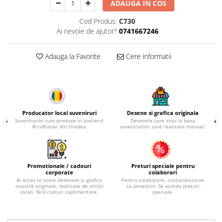
Palatul Culturii Iasi
ADAUGA IN COS
Cod Produs:
C730
Ai nevoie de ajutor?
0741667246
Adauga la Favorite
Cere informatii
Producator local suveniruri
Desene si grafica originala
Suvenirurile sunt produse in atelierul
Desenele care stau la baza
#craftlaser din Oradea
suvenirurilor sunt realizate manual.
Promotionale / cadouri
Preturi speciale pentru
corporate
colaborari
Ai acces la toate desenele și grafica
Pentru colaborare, contacteaza-ne
noastră originale, realizate de artiști
sa povestim. Se acorda preturi
locali, fără costuri suplimentare.
speciale.