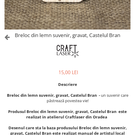
Castelul Karolyi, Carei
Cani suvenir
Castelul Peles
Colectia "Orase Medievale"
Cetatea Alba Carolina
Cetatea de Scaun a Sucevei
Colectia Semne de carte Suvenir
Cetatea Oradea
Semn de carte suvenir acuarela
Breloc din lemn suvenir, gravat, Castelul Bran
Sighisoara
Semn de carte suvenir gravat
Muzee / Case Memoriale
Globuri suvenir
Bojdeuca "Ion Creanga", Iasi
Magneti de frigider, din lemn
Casa Darvas La Roche, Oradea
Magneti de frigider acuarela
15,00 LEI
Casa Junimii Iasi (Muzeul Vasile
Magneti de frigider din lemn,
Pogor)
VINTAGE
Descriere
Castelul Julia Hasdeu (Muzeul
Magneti de frigider, din lemn,
Memorial B.P. Hasdeu)
Breloc din lemn suvenir, gravat, Castelul Bran -
un suvenir care
gravati
Cazinoul Constanta
păstrează povestea vie!
Mitul Dracula
Galeria Artei Iesene (Muzeul
Produsul Breloc din lemn suvenir, gravat, Castelul Bran este
Personalitati istorice si culturale
Nicolae Gane)
realizat in atelierul Craftlaser din Oradea
Muzeul de Arta Cluj Napoca
Puzzle suvenir
Desenul care sta la baza produsului Breloc din lemn suvenir,
Muzeul National Brukenthal Sibiu
Romania
gravat, Castelul Bran este realizat manual de artistul local