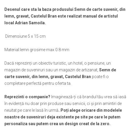
Muzeul National de Istorie a Romaniei
Suport pahare suvenir
Desenul care sta la baza produsului Semn de carte suvenir, din
Muzeul Unirii Iasi
Suport pahare suvenir din lemn
lemn, gravat, Castelul Bran este realizat manual de artistul
Orase si zone istorice
Suport pahare suvenir din pluta
local Adrian Samoila.
Brasov
Tablou suvenir
Bucuresti
Dimensiune 5 x 15 cm
Tablouri acuarela
Cluj Napoca
Tablouri gravate
Material:lemn grosime max 0.8 mm
Colonada Imperiala, Buzias
Tablouri metalice
Iasi
Colectia "Belle Epoque"
Dacă reprezinți un obiectiv turistic, un hotel, o pensiune, un
Maramures
Colectia "Visit Romania"
magazin de suveniruri sau un magazin de artizanat,
Semn de
Oradea
Colectia medievala
carte suvenir, din lemn, gravat, Castelul Bran
poate fi o
Sibiu
completare perfectă pentru oferta ta.
Colectia Vintage
Timisoara
Palate si Curti Domnesti
Reprezinti o companie?
Imaginează-ți că brandul tău vrea să iasă
în evidență nu doar prin produse sau servicii, ci și prin amintiri de
Curtea Domneasca, Targoviste
neuitat pe care le lasă în urmă
. Poți alege oricare din modelele
Palatul Alexandru Ioan Cuza,
noastre de suveniruri deja existente pe site pe care le putem
Ruginoasa
personaliza sau putem crea un design creat de la zero.
Palatul Culturii Iasi