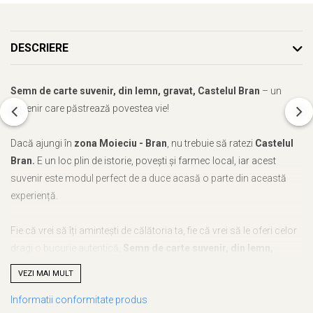
DESCRIERE
Semn de carte suvenir, din lemn, gravat, Castelul Bran
– un
suvenir care păstrează povestea vie!
Dacă ajungi în
zona Moieciu - Bran
, nu trebuie să ratezi
Castelul
Bran.
E un loc plin de istorie, povești și farmec local, iar acest
suvenir este modul perfect de a duce acasă o parte din această
experiență.
Fie că vrei să îți amintești de călătoria ta, fie că vrei să le oferi celor
dragi o bucurie autentică,
Semn de carte suvenir, din lemn,
gravat, Castelul Bran
este alegerea ideală. Cu noi, nu mai trebuie
VEZI MAI MULT
să te gândești ce să alegi – acest suvenir este unic, plin de
Informatii conformitate produs
semnificație și atent realizat.