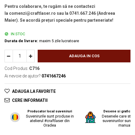
Pentru colaborare, te rugăm să ne contactezi
la comenzi@craftlaser.ro sau la 0741.667.246 (Andreea
Maier). Se acordă prețuri speciale pentru parteneriate!
IN STOC
Durata de livrare:
maxim 5 zile lucratoare
ADAUGA IN COS
Cod Produs:
C716
Ai nevoie de ajutor?
0741667246
ADAUGA LA FAVORITE
CERE INFORMATII
Producator local suveniruri
Desene si grafica o
Suvenirurile sunt produse in
Desenele care stau
atelierul #craftlaser din
suvenirurilor sunt r
Oradea
manual.