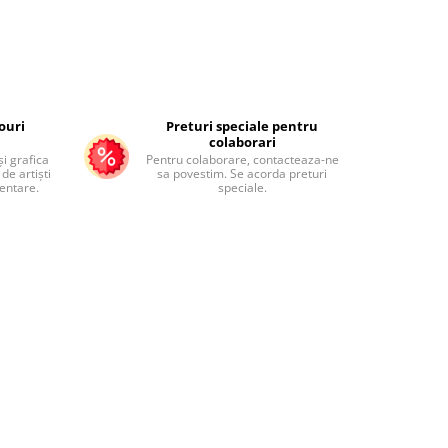
ouri
Preturi speciale pentru
colaborari
și grafica
Pentru colaborare, contacteaza-ne
de artiști
sa povestim. Se acorda preturi
mentare.
speciale.