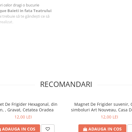
feri celor dragi o bucurie
que Baieti in fata Teatrului
i trebuie să te gândești ce să
realizat.
aftlaser din Oradea, fiecare produs
i.
venir este realizata de artistul
produs.
iect, ci o amintire prețioasă,
in aer liber - Oradea
RECOMANDARI
uri, un hotel, o pensiune sau un
 Belle Epoque Baieti in fata
erfectă pentru oferta ta.
t De Frigider Hexagonal, din
Magnet De Frigider suvenir, 
ue Baieti in fata Teatrului
lemn, , Gravat, Cetatea Oradea
simboluri Art Nouveau, Casa D
ata a fotografiilor vechi cu
Roche Oradea
12,00 LEI
12,00 LEI
rea si personajele vremii de
ADAUGA IN COS
ADAUGA IN COS