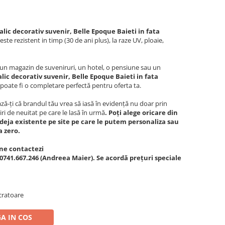
lic decorativ suvenir, Belle Epoque Baieti in fata
este rezistent in timp (30 de ani plus), la raze UV, ploaie,
c, un magazin de suveniruri, un hotel, o pensiune sau un
ic decorativ suvenir, Belle Epoque Baieti in fata
poate fi o completare perfectă pentru oferta ta.
ă-ți că brandul tău vrea să iasă în evidență nu doar prin
iri de neuitat pe care le lasă în urmă
. Poți alege oricare din
deja existente pe site pe care le putem personaliza sau
a zero.
ne contactezi
0741.667.246 (Andreea Maier). Se acordă prețuri speciale
cratoare
A IN COS