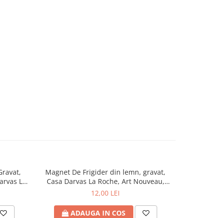
Gravat,
Magnet De Frigider din lemn, gravat,
Semn de
NOU
arvas La
Casa Darvas La Roche, Art Nouveau,
Gravat, 
Oradea
Da
12,00 LEI
ADAUGA IN COS
A