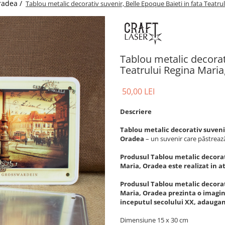
radea /
Tablou metalic decorativ suvenir, Belle Epoque Baieti in fata Teatr
Tablou metalic decorati
Teatrului Regina Mari
50,00 LEI
Descriere
Tablou metalic decorativ suvenir
Oradea
– un suvenir care păstreaz
Produsul Tablou metalic decorati
Maria, Oradea este realizat in a
Produsul Tablou metalic decorati
Maria, Oradea prezinta o imagine
inceputul secolului XX, adaugan
Dimensiune 15 x 30 cm