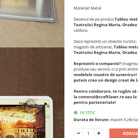
Material: Metal
Desenul de pe produs
Tablou meta
Teatrului Regina Maria, Oradea
caldura.
Dacă reprezinți un obiectiv turisti
magazin de artizanat,
Tablou metal
Teatrului Regina Maria, Oradea
Reprezinti o companie?
Imagineaz
produse sau servicii, ci și prin amint
modelele noastre de suveniruri 
putem crea un design creat de l
Pentru colaborare, te rugăm să 
la comenzi@craftlaser.ro sau la 
pentru parteneriate!
IN STOC
Durata de livrare:
maxim 5 zile lu
ADAUG