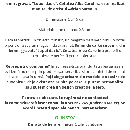
Muzeul National de Istorie a
lemn , gravat, "Lupul dacic", Cetatea Alba Carolina este realizat
Sacose bumbac
Romaniei
manual de artistul Adrian Samoila.
Suport pahare suvenir
Muzeul Unirii Iasi
Dimensiune: 5 x 15 cm
Orase si zone istorice
Suport pahare suvenir din lemn
Material: lemn de max. 0.8 mm
Suport pahare suvenir din pluta
Brasov
Tablou suvenir
Bucuresti
Dacă reprezinți un obiectiv turistic, un magazin de suveniruri, un hotel,
o pensiune sau un magazin de artizanat,
Semn de carte suvenir, din
Cluj Napoca
Tablouri acuarela
lemn , gravat, "Lupul dacic", Cetatea Alba Carolina
poate fi o
Colonada Imperiala, Buzias
Tablouri gravate
completare perfectă pentru oferta ta.
Iasi
Tablouri metalice
Reprezinti o companie?
Imaginează-ți că brandul tău vrea să iasă în
Maramures
evidență nu doar prin produse sau servicii, ci și prin amintiri de neuitat
Colectia "Belle Epoque"
pe care le lasă în urmă
. Poți alege oricare din modelele noastre de
Oradea
Colectia "Visit Romania"
suveniruri deja existente pe site pe care le putem personaliza
Sibiu
Colectia medievala
sau putem crea un design creat de la zero.
Timisoara
Colectia Vintage
Pentru colaborare, te rugăm să ne contactezi
Palate si Curti Domnesti
la comenzi@craftlaser.ro sau la 0741.667.246 (Andreea Maier). Se
acordă prețuri speciale pentru parteneriate!
Curtea Domneasca, Targoviste
Palatul Alexandru Ioan Cuza,
IN STOC
Ruginoasa
Durata de livrare:
maxim 5 zile lucratoare