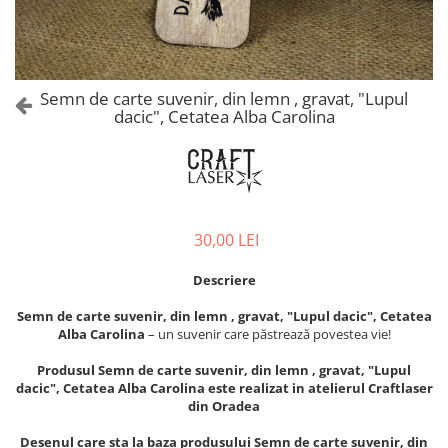
Castelul Karolyi, Carei
Cani suvenir
Castelul Peles
Colectia "Orase Medievale"
Cetatea Alba Carolina
Cetatea de Scaun a Sucevei
Colectia Semne de carte Suvenir
Semn de carte suvenir, din lemn , gravat, "Lupul
Cetatea Oradea
Semn de carte suvenir acuarela
dacic", Cetatea Alba Carolina
Sighisoara
Semn de carte suvenir gravat
Muzee / Case Memoriale
Globuri suvenir
Bojdeuca "Ion Creanga", Iasi
Magneti de frigider, din lemn
Casa Darvas La Roche, Oradea
Magneti de frigider acuarela
30,00 LEI
Casa Junimii Iasi (Muzeul Vasile
Magneti de frigider din lemn,
Pogor)
VINTAGE
Descriere
Castelul Julia Hasdeu (Muzeul
Magneti de frigider, din lemn,
Memorial B.P. Hasdeu)
Semn de carte suvenir, din lemn , gravat, "Lupul dacic", Cetatea
gravati
Cazinoul Constanta
Alba Carolina
– un suvenir care păstrează povestea vie!
Mitul Dracula
Galeria Artei Iesene (Muzeul
Produsul Semn de carte suvenir, din lemn , gravat, "Lupul
Personalitati istorice si culturale
Nicolae Gane)
dacic", Cetatea Alba Carolina este realizat in atelierul Craftlaser
Muzeul de Arta Cluj Napoca
Puzzle suvenir
din Oradea
Muzeul National Brukenthal Sibiu
Romania
Desenul care sta la baza produsului Semn de carte suvenir, din