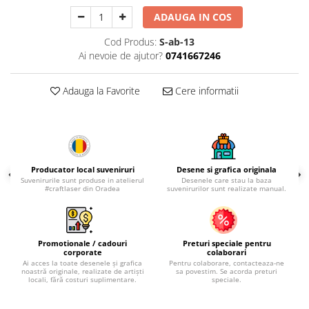
Palatul Culturii Iasi
ADAUGA IN COS
Cod Produs:
S-ab-13
Ai nevoie de ajutor?
0741667246
Adauga la Favorite
Cere informatii
Producator local suveniruri
Desene si grafica originala
Suvenirurile sunt produse in atelierul
Desenele care stau la baza
#craftlaser din Oradea
suvenirurilor sunt realizate manual.
Promotionale / cadouri
Preturi speciale pentru
corporate
colaborari
Ai acces la toate desenele și grafica
Pentru colaborare, contacteaza-ne
noastră originale, realizate de artiști
sa povestim. Se acorda preturi
locali, fără costuri suplimentare.
speciale.