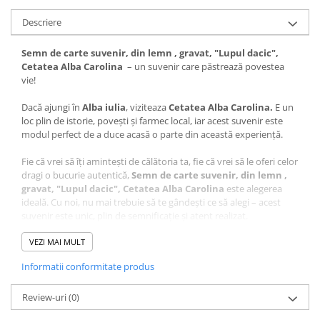
Descriere
Semn de carte suvenir, din lemn , gravat, "Lupul dacic",
Cetatea Alba Carolina
– un suvenir care păstrează povestea
vie!
Dacă ajungi în
Alba iulia
, viziteaza
Cetatea Alba Carolina.
E un
loc plin de istorie, povești și farmec local, iar acest suvenir este
modul perfect de a duce acasă o parte din această experiență.
Fie că vrei să îți amintești de călătoria ta, fie că vrei să le oferi celor
dragi o bucurie autentică,
Semn de carte suvenir, din lemn ,
gravat, "Lupul dacic", Cetatea Alba Carolina
este alegerea
ideală. Cu noi, nu mai trebuie să te gândești ce să alegi – acest
suvenir este unic, plin de semnificație și atent realizat.
Ce face acest suvenir special?
VEZI MAI MULT
Design autentic
: Realizat cu măiestrie în atelierul Craftlaser
Informatii conformitate produs
din Oradea, fiecare produs este lucrat cu grijă pentru a păstra
autenticitatea locului.
Review-uri
Artă personalizată
(0)
: Desenul care sta la baza acestui suvenir
este realizat manual de artistul Adrian Samoilă, aducând un