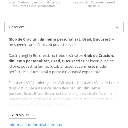
noastră originale, realizate de artiști
sa povestim. Se acorda preturi
locali, fără costuri suplimentare.
speciale.
Descriere
Glob de Craciun, din lemn personalizat, Brad, Bucuresti
–
un suvenir care păstrează povestea vie!
Dacă ajungi în Bucuresti, nu trebuie să ratezi
Glob de Craciun,
din lemn personalizat, Brad, Bucuresti
Sunt locuri pline de
istorie, povești și farmec local, iar acest suvenir este modul
perfect de a duce acasă o parte din această experiență.
Fie că vrei să îți amintești de călătoria ta, fie că vrei să le oferi celor
dragi o bucurie autentică,
Glob de Craciun, din lemn
personalizat, Brad, Bucuresti
este alegerea ideală. Cu noi, nu
mai trebuie să te gândești ce să alegi – acest suvenir este unic,
plin de semnificație și atent realizat.
Ce face acest suvenir special?
VEZI MAI MULT
Design autentic
: Realizat cu măiestrie în atelierul Craftlaser
Informatii conformitate produs
din Oradea, fiecare produs este lucrat cu grijă pentru a păstra