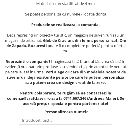
Muzeul National de Istorie a
Material: lemn startificat de 4 mm
Sacose bumbac
Romaniei
Se poate personaliza cu numele / locatia dorita
Suport pahare suvenir
Muzeul Unirii Iasi
Orase si zone istorice
Suport pahare suvenir din lemn
Produsele se realizeaza la comanda.
Suport pahare suvenir din pluta
Brasov
Dacă reprezinți un obiectiv turistic, un magazin de suveniruri sau un
Tablou suvenir
Bucuresti
magazin de artizanat,
Glob de Craciun, din lemn, personalizat, Om
de Zapada, Bucuresti
poate fi o completare perfectă pentru oferta
Cluj Napoca
Tablouri acuarela
ta.
Colonada Imperiala, Buzias
Tablouri gravate
Reprezinti o companie?
Imaginează-ți că brandul tău vrea să iasă în
Iasi
Tablouri metalice
evidență nu doar prin produse sau servicii, ci și prin amintiri de neuitat
Maramures
pe care le lasă în urmă
. Poți alege oricare din modelele noastre de
Colectia "Belle Epoque"
suveniruri deja existente pe site pe care le putem personaliza
Oradea
Colectia "Visit Romania"
sau putem crea un design creat de la zero.
Sibiu
Colectia medievala
Pentru colaborare, te rugăm să ne contactezi la
Timisoara
Colectia Vintage
comenzi@craftlaser.ro sau la 0741.667.246 (Andreea Maier). Se
Palate si Curti Domnesti
acordă prețuri speciale pentru parteneriate!
Curtea Domneasca, Targoviste
Personalizeaza numele
Palatul Alexandru Ioan Cuza,
Ruginoasa