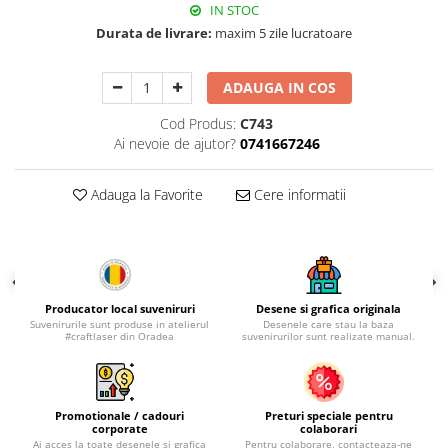
Palatul Culturii Iasi
IN STOC
Durata de livrare:
maxim 5 zile lucratoare
ADAUGA IN COS
Cod Produs:
C743
Ai nevoie de ajutor?
0741667246
Adauga la Favorite
Cere informatii
Producator local suveniruri
Desene si grafica originala
Suvenirurile sunt produse in atelierul
Desenele care stau la baza
#craftlaser din Oradea
suvenirurilor sunt realizate manual.
Promotionale / cadouri
Preturi speciale pentru
corporate
colaborari
Ai acces la toate desenele și grafica
Pentru colaborare, contacteaza-ne