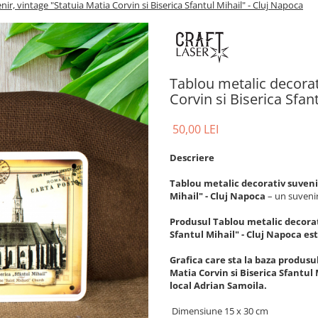
ir, vintage "Statuia Matia Corvin si Biserica Sfantul Mihail" - Cluj Napoca
Tablou metalic decorat
Corvin si Biserica Sfan
50,00 LEI
Descriere
Tablou metalic decorativ suvenir
Mihail" - Cluj Napoca
– un suveni
Produsul Tablou metalic decorati
Sfantul Mihail" - Cluj Napoca es
Grafica care sta la baza produsu
Matia Corvin si Biserica Sfantul 
local Adrian Samoila.
Dimensiune 15 x 30 cm