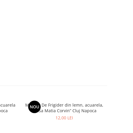
acuarela
Magnet De Frigider din lemn, acuarela,
Magnet 
NOU
poca
“Casa Matia Corvin” Cluj Napoca
vintage, 
12,00 LEI