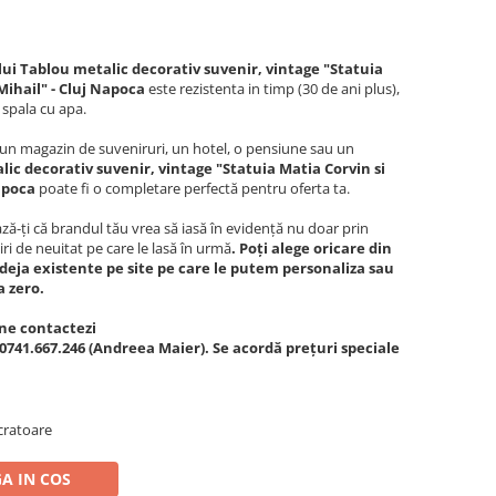
lui Tablou metalic decorativ suvenir, vintage "Statuia
 Mihail" - Cluj Napoca
este rezistenta in timp (30 de ani plus),
 spala cu apa.
c, un magazin de suveniruri, un hotel, o pensiune sau un
ic decorativ suvenir, vintage "Statuia Matia Corvin si
Napoca
poate fi o completare perfectă pentru oferta ta.
ă-ți că brandul tău vrea să iasă în evidență nu doar prin
iri de neuitat pe care le lasă în urmă
. Poți alege oricare din
deja existente pe site pe care le putem personaliza sau
a zero.
ne contactezi
0741.667.246 (Andreea Maier). Se acordă prețuri speciale
cratoare
A IN COS