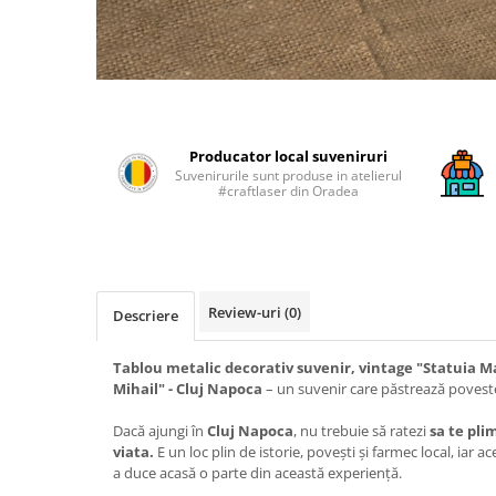
Producator local suveniruri
Suvenirurile sunt produse in atelierul
#craftlaser din Oradea
Review-uri
(0)
Descriere
Tablou metalic decorativ suvenir, vintage "Statuia Ma
Mihail" - Cluj Napoca
– un suvenir care păstrează poveste
Dacă ajungi în
Cluj Napoca
, nu trebuie să ratezi
sa te pli
viata.
E un loc plin de istorie, povești și farmec local, iar 
a duce acasă o parte din această experiență.