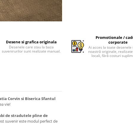
Promotionale / cad
Desene si grafica originala
corporate
Desenele care stau la baza
Ai acces la toate desenele 
suvenirurilor sunt realizate manual.
noastră originale, realizate 
locali, fără costuri supli
tia Corvin si Biserica Sfantul
a vie!
mbi de stradutele pline de
acest suvenir este modul perfect de