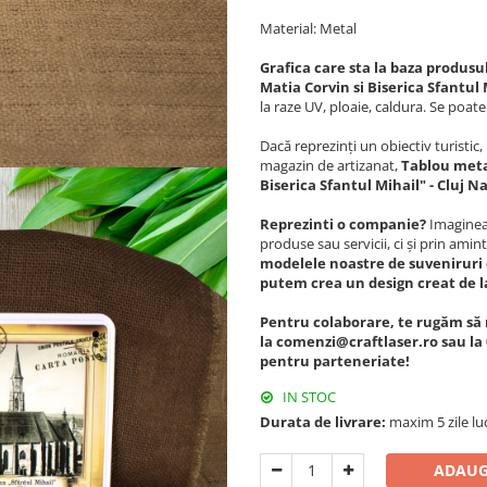
Material: Metal
Grafica care sta la baza produsu
Matia Corvin si Biserica Sfantul
la raze UV, ploaie, caldura. Se poate
Dacă reprezinți un obiectiv turisti
magazin de artizanat,
Tablou metal
Biserica Sfantul Mihail" - Cluj 
Reprezinti o companie?
Imagineaz
produse sau servicii, ci și prin amint
modelele noastre de suveniruri 
putem crea un design creat de l
Pentru colaborare, te rugăm să 
la comenzi@craftlaser.ro sau la 
pentru parteneriate!
IN STOC
Durata de livrare:
maxim 5 zile lu
ADAUG