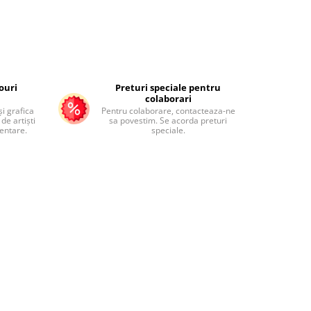
ouri
Preturi speciale pentru
colaborari
și grafica
Pentru colaborare, contacteaza-ne
de artiști
sa povestim. Se acorda preturi
mentare.
speciale.