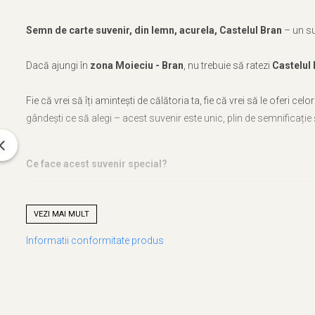
Semn de carte suvenir, din lemn, acurela, Castelul Bran
– un s
Dacă ajungi în
zona Moieciu - Bran
, nu trebuie să ratezi
Castelul 
Fie că vrei să îți amintești de călătoria ta, fie că vrei să le oferi cel
gândești ce să alegi – acest suvenir este unic, plin de semnificație ș
Ce face acest suvenir special?
Design autentic
: Realizat cu măiestrie în atelierul Craftlaser d
VEZI MAI MULT
Artă personalizată
: Desenul care stă la baza acestui suvenir e
Informatii conformitate produs
O poveste în miniatură
: Acest produs nu e doar un obiect, ci 
Descoperă mai mult!