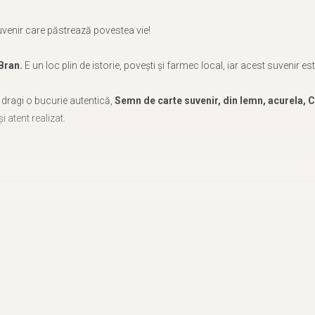
uvenir care păstrează povestea vie!
Bran.
E un loc plin de istorie, povești și farmec local, iar acest suvenir
or dragi o bucurie autentică,
Semn de carte suvenir, din lemn, acurela, 
i atent realizat.
in Oradea, fiecare produs este lucrat cu grijă pentru a păstra autenticitatea
ste realizat manual de artistul Adrian Samoilă, aducând un plus de unicit
o amintire prețioasă, perfectă pentru a celebra frumusețea
Castelului Br