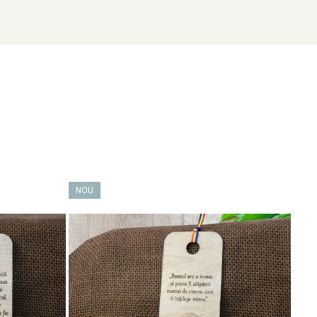
stelul Bran
poate fi o completare perfectă pentru oferta ta.
eciale pentru parteneriate!
NOU
NO