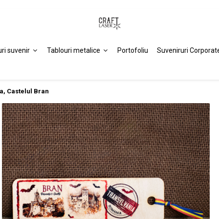
uri suvenir
Tablouri metalice
Portofoliu
Suveniruri Corporat
a, Castelul Bran