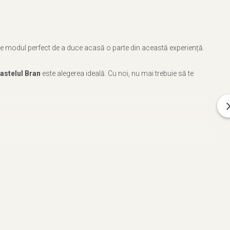
 este modul perfect de a duce acasă o parte din această experiență.
Castelul Bran
este alegerea ideală. Cu noi, nu mai trebuie să te
 locului.
ate fiecărui produs.
an