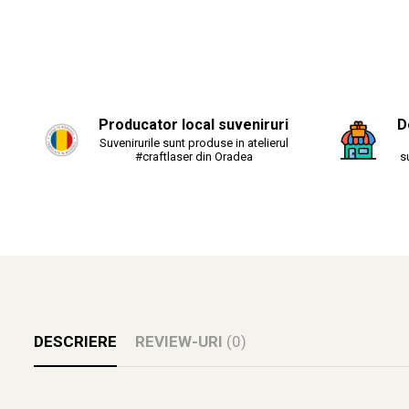
Producator local suveniruri
D
Suvenirurile sunt produse in atelierul
#craftlaser din Oradea
s
DESCRIERE
REVIEW-URI
(0)