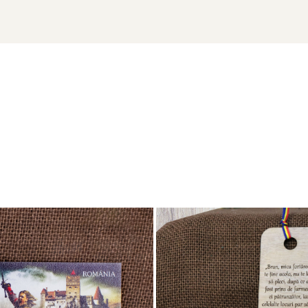
 un magazin de artizanat,
Semn de carte suvenir, din lemn, acurela, Ca
laser.ro sau la 0741.667.246 (Andreea Maier). Se acordă prețuri sp
rsonalizate
, fiecare purtând semnătura unui artist.
ație.
ge să le transformi în suveniruri cu poveste!