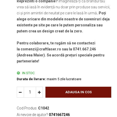
Reprezinti o companie?
Imaginează-ți că brandul tău
vrea să iasă în evidență nu doar prin produse sau servicii,
ci și prin amintiri de neuitat pe care le lasă în urmă
. Poți
alege oricare din modelele noastre de suveniruri deja
existente pe site pe care le putem personaliza sau
putem crea un design creat de la zero.
Pentru colaborare, te rugăm să ne contactezi
la comenzi@craftlaser.ro sau la 0741.667.246
(Andreea Maier). Se acordă prețuri speciale pentru
parteneriate!
IN STOC
Durata de livrare:
maxim 5 zile lucratoare
ADAUGA IN COS
Cod Produs:
C1042
Ai nevoie de ajutor?
0741667246