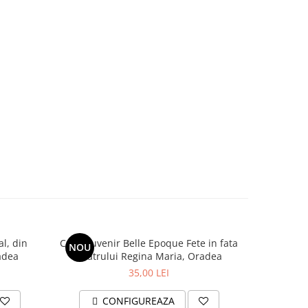
l, din
Cana suvenir Belle Epoque Fete in fata
Cana suve
NOU
NOU
a Oradea
Teatrului Regina Maria, Oradea
35,00 LEI
CONFIGUREAZA