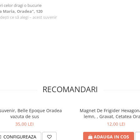
feri celor dragi o bucurie
a Maria, Oradea", 120
dești ce să alegi – acest suvenir
aftlaser din Oradea, fiecare produs
i.
venir este realizata de artistul
produs.
iect, ci o amintire prețioasă,
in aer liber - Oradea
RECOMANDARI
uri, un hotel, o pensiune sau un
atrul Regina Maria, Oradea",
suvenir, Belle Epoque Oradea
Magnet De Frigider Hexagona
a Maria, Oradea", 120 piese
vazuta de sus
lemn, , Gravat, Cetate
hi cu Oradea la inceputul
35,00 LEI
12,00 LEI
vremii de demult.
nzi@craftlaser.ro sau la
CONFIGUREAZA
ADAUGA IN COS