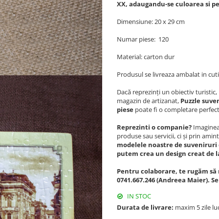
XX, adaugandu-se culoarea si p
Dimensiune: 20 x 29 cm
Numar piese: 120
Material: carton dur
Produsul se livreaza ambalat in cuti
Dacă reprezinți un obiectiv turisti
magazin de artizanat,
Puzzle suven
piese
poate fi o completare perfect
Reprezinti o companie?
Imagineaz
produse sau servicii, ci și prin amint
modelele noastre de suveniruri 
putem crea un design creat de l
Pentru colaborare, te rugăm să 
0741.667.246 (Andreea Maier). S
IN STOC
Durata de livrare:
maxim 5 zile lu