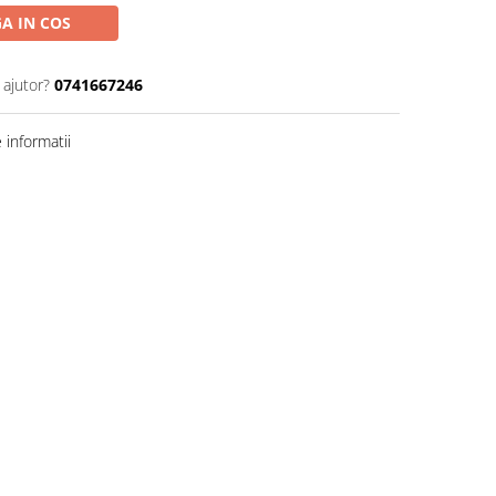
A IN COS
 ajutor?
0741667246
informatii