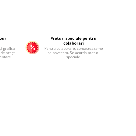
ouri
Preturi speciale pentru
colaborari
și grafica
Pentru colaborare, contacteaza-ne
de artiști
sa povestim. Se acorda preturi
mentare.
speciale.