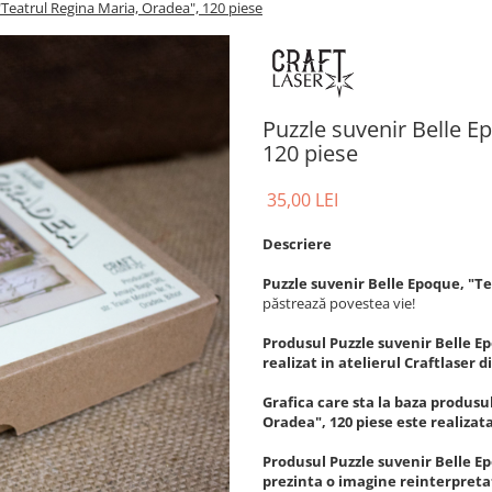
"Teatrul Regina Maria, Oradea", 120 piese
Puzzle suvenir Belle E
120 piese
35,00 LEI
Descriere
Puzzle suvenir Belle Epoque, "Te
păstrează povestea vie!
Produsul Puzzle suvenir Belle E
realizat in atelierul Craftlaser
Grafica care sta la baza produsu
Oradea", 120 piese este realizat
Produsul Puzzle suvenir Belle E
prezinta o imagine reinterpretat