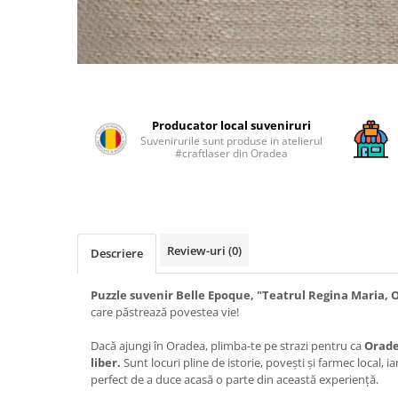
Producator local suveniruri
Suvenirurile sunt produse in atelierul
#craftlaser din Oradea
Review-uri
(0)
Descriere
Puzzle suvenir Belle Epoque, "Teatrul Regina Maria, 
care păstrează povestea vie!
Dacă ajungi în Oradea, plimba-te pe strazi pentru ca
Orade
liber.
Sunt locuri pline de istorie, povești și farmec local, 
perfect de a duce acasă o parte din această experiență.