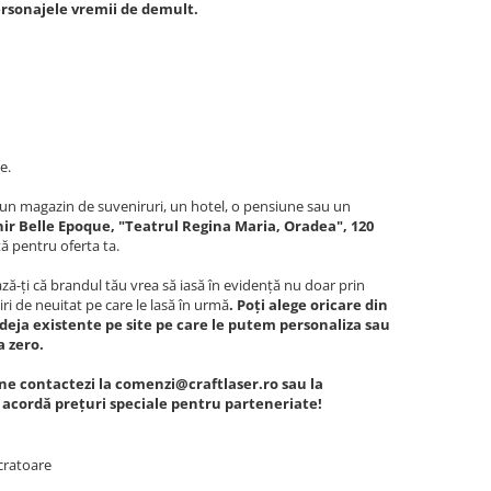
ersonajele vremii de demult.
e.
c, un magazin de suveniruri, un hotel, o pensiune sau un
ir Belle Epoque, "Teatrul Regina Maria, Oradea", 120
ă pentru oferta ta.
ă-ți că brandul tău vrea să iasă în evidență nu doar prin
iri de neuitat pe care le lasă în urmă
. Poți alege oricare din
deja existente pe site pe care le putem personaliza sau
a zero.
ne contactezi la comenzi@craftlaser.ro sau la
e acordă prețuri speciale pentru parteneriate!
cratoare