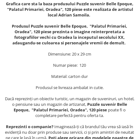
Muzeul National de Istorie a
Grafica care sta la baza produsului Puzzle suvenir Belle Epoque,
Sacose bumbac
Romaniei
"Palatul Primariei, Oradea", 120 piese este realizata de artistul
local Adrian Samoila.
Suport pahare suvenir
Muzeul Unirii Iasi
Orase si zone istorice
Suport pahare suvenir din lemn
Produsul Puzzle suvenir Belle Epoque, "Palatul Primariei,
Oradea", 120 piese prezinta o imagine reinterpretata a
Suport pahare suvenir din pluta
Brasov
fotografiilor vechi cu Oradea la inceputul secolului XX,
Tablou suvenir
Bucuresti
adaugandu-se culoarea si personajele vremii de demult.
Cluj Napoca
Tablouri acuarela
Dimensiune: 20 x 29 cm
Colonada Imperiala, Buzias
Tablouri gravate
Numar piese: 120
Iasi
Tablouri metalice
Maramures
Material: carton dur
Colectia "Belle Epoque"
Oradea
Colectia "Visit Romania"
Produsul se livreaza ambalat in cutie.
Sibiu
Colectia medievala
Dacă reprezinți un obiectiv turistic, un magazin de suveniruri, un hotel,
Timisoara
Colectia Vintage
o pensiune sau un magazin de artizanat,
Puzzle suvenir Belle
Palate si Curti Domnesti
Epoque, "Palatul Primariei, Oradea", 120 piese
poate fi o
completare perfectă pentru oferta ta.
Curtea Domneasca, Targoviste
Palatul Alexandru Ioan Cuza,
Reprezinti o companie?
Imaginează-ți că brandul tău vrea să iasă în
Ruginoasa
evidență nu doar prin produse sau servicii, ci și prin amintiri de neuitat
pe care le lasă în urmă
. Poți alege oricare din modelele noastre de