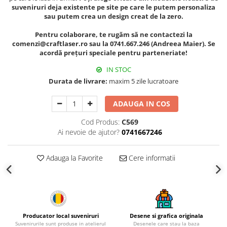
Palatul Culturii Iasi
suveniruri deja existente pe site pe care le putem personaliza
sau putem crea un design creat de la zero.
Pentru colaborare, te rugăm să ne contactezi la
comenzi@craftlaser.ro sau la 0741.667.246 (Andreea Maier). Se
acordă prețuri speciale pentru parteneriate!
IN STOC
Durata de livrare:
maxim 5 zile lucratoare
ADAUGA IN COS
Cod Produs:
C569
Ai nevoie de ajutor?
0741667246
Adauga la Favorite
Cere informatii
Producator local suveniruri
Desene si grafica originala
Suvenirurile sunt produse in atelierul
Desenele care stau la baza