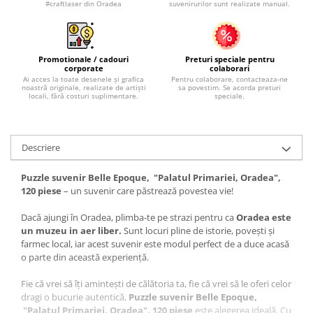
#craftlaser din Oradea
suvenirurilor sunt realizate manual.
Promotionale / cadouri
Preturi speciale pentru
corporate
colaborari
Ai acces la toate desenele și grafica
Pentru colaborare, contacteaza-ne
noastră originale, realizate de artiști
sa povestim. Se acorda preturi
locali, fără costuri suplimentare.
speciale.
Descriere
Puzzle suvenir Belle Epoque, "Palatul Primariei, Oradea",
120 piese
– un suvenir care păstrează povestea vie!
Dacă ajungi în Oradea, plimba-te pe strazi pentru ca
Oradea este
un muzeu in aer liber.
Sunt locuri pline de istorie, povești și
farmec local, iar acest suvenir este modul perfect de a duce acasă
o parte din această experiență.
Fie că vrei să îți amintești de călătoria ta, fie că vrei să le oferi celor
dragi o bucurie autentică,
Puzzle suvenir Belle Epoque,
"Palatul Primariei, Oradea", 120 piese
este alegerea ideală. Cu