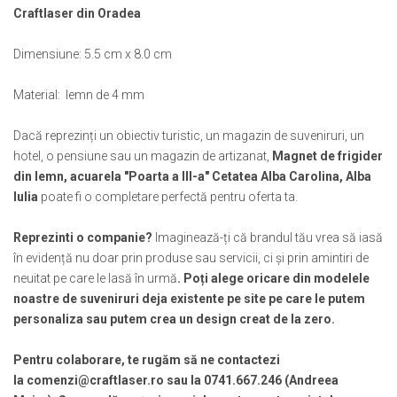
Muzeul National de Istorie a Romaniei
Suport pahare suvenir
Craftlaser din Oradea
Muzeul Unirii Iasi
Suport pahare suvenir din lemn
Dimensiune: 5.5 cm x 8.0 cm
Orase si zone istorice
Suport pahare suvenir din pluta
Brasov
Tablou suvenir
Material: lemn de 4 mm
Bucuresti
Tablouri acuarela
Cluj Napoca
Tablouri gravate
Dacă reprezinți un obiectiv turistic, un magazin de suveniruri, un
Colonada Imperiala, Buzias
hotel, o pensiune sau un magazin de artizanat,
Magnet de frigider
Tablouri metalice
Iasi
din lemn, acuarela "Poarta a III-a" Cetatea Alba Carolina, Alba
Colectia "Belle Epoque"
Iulia
poate fi o completare perfectă pentru oferta ta.
Maramures
Colectia "Visit Romania"
Oradea
Colectia medievala
Reprezinti o companie?
Imaginează-ți că brandul tău vrea să iasă
Sibiu
Colectia Vintage
în evidență nu doar prin produse sau servicii, ci și prin amintiri de
Timisoara
neuitat pe care le lasă în urmă
. Poți alege oricare din modelele
Palate si Curti Domnesti
noastre de suveniruri deja existente pe site pe care le putem
Curtea Domneasca, Targoviste
personaliza sau putem crea un design creat de la zero.
Palatul Alexandru Ioan Cuza,
Ruginoasa
Pentru colaborare, te rugăm să ne contactezi
la comenzi@craftlaser.ro sau la 0741.667.246 (Andreea
Palatul Culturii Iasi