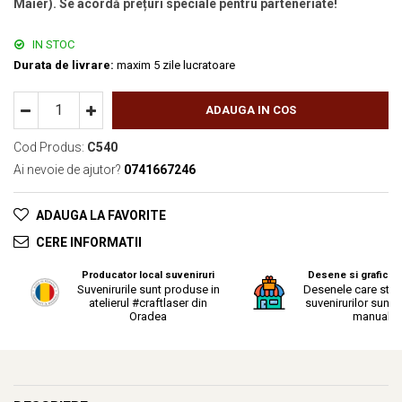
Maier). Se acordă prețuri speciale pentru parteneriate!
IN STOC
Durata de livrare:
maxim 5 zile lucratoare
ADAUGA IN COS
Cod Produs:
C540
Ai nevoie de ajutor?
0741667246
ADAUGA LA FAVORITE
CERE INFORMATII
Producator local suveniruri
Desene si grafica o
Suvenirurile sunt produse in
Desenele care stau
atelierul #craftlaser din
suvenirurilor sunt r
Oradea
manual.