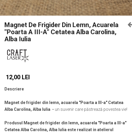
Castelul Karolyi, Carei
Cani suvenir
Castelul Peles
Colectia "Orase Medievale"
Cetatea Alba Carolina
Cetatea de Scaun a Sucevei
Colectia Semne de carte Suvenir
Magnet De Frigider Din Lemn, Acuarela
"Poarta A III-A" Cetatea Alba Carolina,
Cetatea Oradea
Semn de carte suvenir acuarela
Alba Iulia
Sighisoara
Semn de carte suvenir gravat
Muzee / Case Memoriale
Globuri suvenir
Bojdeuca "Ion Creanga", Iasi
Magneti de frigider, din lemn
Casa Darvas La Roche, Oradea
Magneti de frigider acuarela
Casa Junimii Iasi (Muzeul Vasile
Magneti de frigider din lemn, VINTAGE
12,00 LEI
Pogor)
Magneti de frigider, din lemn, gravati
Castelul Julia Hasdeu (Muzeul
Descriere
Mitul Dracula
Memorial B.P. Hasdeu)
Cazinoul Constanta
Personalitati istorice si culturale
Magnet de frigider din lemn, acuarela "Poarta a III-a" Cetatea
Galeria Artei Iesene (Muzeul Nicolae
Puzzle suvenir
Alba Carolina, Alba Iulia -
un suvenir care păstrează povestea vie!
Gane)
Romania
Muzeul de Arta Cluj Napoca
Produsul Magnet de frigider din lemn, acuarela "Poarta a III-a"
Sacose bumbac
Muzeul National Brukenthal Sibiu
Cetatea Alba Carolina, Alba Iulia este realizat in atelierul