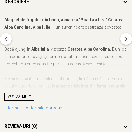
DESCRIERE
Magnet de frigider din lemn, acuarela "Poarta a III-a" Cetatea
Alba Carolina, Alba Iulia
– un suvenir care păstrează povestea
vie!
Dacă ajungi în
Alba iulia
, viziteaza
Cetatea Alba Carolina.
E un loc
plin de istorie, povești și farmec local, iar acest suvenir este modul
perfect de a duce acasă o parte din această experiență.
Fie că vrei să îți amintești de călătoria ta, fie că vrei să le oferi celor
dragi o bucurie autentică,
Magnet de frigider din lemn, acuarela
"Poarta a III-a" Cetatea Alba Carolina, Alba Iulia
este alegerea
VEZI MAI MULT
ideală. Cu noi, nu mai trebuie să te gândești ce să alegi – acest
Informatii conformitate produs
suvenir este unic, plin de semnificație și atent realizat.
Ce face acest suvenir special?
REVIEW-URI
(0)