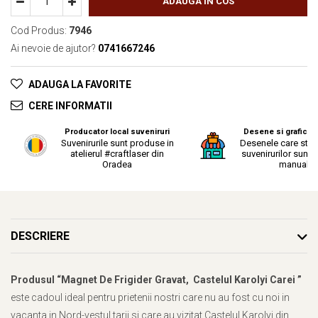
ADAUGA IN COS
Cod Produs:
7946
Ai nevoie de ajutor?
0741667246
ADAUGA LA FAVORITE
CERE INFORMATII
Producator local suveniruri
Desene si grafica o
Suvenirurile sunt produse in
Desenele care stau
atelierul #craftlaser din
suvenirurilor sunt r
Oradea
manual.
DESCRIERE
Produsul “Magnet De Frigider Gravat, Castelul Karolyi Carei ”
este cadoul ideal pentru prietenii nostri care nu au fost cu noi in
vacanta in Nord-vestul tarii si care au vizitat Castelul Karolyi din