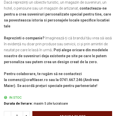
Dacă reprezinți un obiectiv turistic, un magazin de suveniruri, un
Muzeul National de Istorie a Romaniei
Suport pahare suvenir
hotel, o pensiune sau un magazin de artizanat,
contacteaza-ne
Muzeul Unirii Iasi
Suport pahare suvenir din lemn
pentru a crea suveniruri personalizate special pentru tine, care
Orase si zone istorice
Suport pahare suvenir din pluta
sa povesteasca istoria si personajele locale specifice locatiei
Brasov
Tablou suvenir
tale
Bucuresti
Tablouri acuarela
Cluj Napoca
Reprezinti o companie?
Imaginează-ți că brandul tău vrea să iasă
Tablouri gravate
în evidență nu doar prin produse sau servicii, ci și prin amintiri de
Colonada Imperiala, Buzias
Tablouri metalice
neuitat pe care le lasă în urmă
. Poți alege oricare din modelele
Iasi
Colectia "Belle Epoque"
noastre de suveniruri deja existente pe site pe care le putem
Maramures
Colectia "Visit Romania"
personaliza sau putem crea un design creat de la zero.
Oradea
Colectia medievala
Sibiu
Pentru colaborare, te rugăm să ne contactezi
Colectia Vintage
Timisoara
la comenzi@craftlaser.ro sau la 0741.667.246 (Andreea
Palate si Curti Domnesti
Maier). Se acordă prețuri speciale pentru parteneriate!
Curtea Domneasca, Targoviste
IN STOC
Palatul Alexandru Ioan Cuza,
Durata de livrare:
maxim 5 zile lucratoare
Ruginoasa
Palatul Culturii Iasi