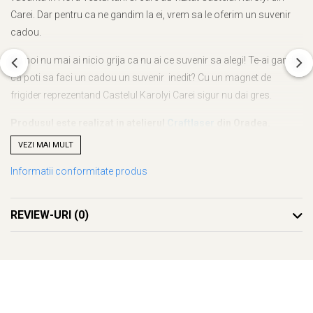
Carei. Dar pentru ca ne gandim la ei, vrem sa le oferim un suvenir
cadou.
Cu noi nu mai ai nicio grija ca nu ai ce suvenir sa alegi! Te-ai gandit
ca poti sa faci un cadou un suvenir inedit? Cu un magnet de
frigider reprezentand Castelul Karolyi Carei sigur nu dai gres.
Produsul este realizat in atelierul
Craftlaser
din Oradea.
Desenul este realizat manual.
VEZI MAI MULT
Pentru colaborare, va rugam sa ne contactati pe e-mail sau la
Informatii conformitate produs
numarul de telefon afisat pe site. Se acorda preturi speciale.
REVIEW-URI
(0)
Hai alaturi de noi si pe pagina noastra de
Facebook
Descopera intreaga colectie de
suveniruri gravate
, toate desenele
fiind realizate manual de catre artistul
Adrian Samoila
.
Despre Castelul Karolyi din Carei