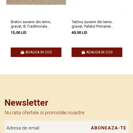
Breloc suvenir din lemn,
Tablou suvenir din lemn,
gravat, IE Traditionala
gravat, Palatul Primariei
Romania
Oradea, dimensiune 10 x15
15,00 LEI
40,00 LEI
cm, rama inclusa
ADAUGA IN COS
ADAUGA IN COS
Newsletter
Nu rata ofertele si promotiile noastre