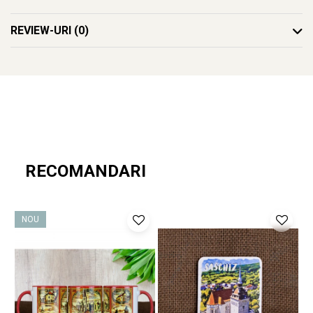
noi, nu mai trebuie să te gândești ce să alegi – acest suvenir este
unic, plin de semnificație și atent realizat.
REVIEW-URI
(0)
Ce face acest suvenir special?
Design autentic
: Realizat cu măiestrie în atelierul Craftlaser din
Oradea, fiecare produs este lucrat cu grijă pentru a păstra
autenticitatea locului.
Artă personalizată
:
Grafica care sta la baza produsului
Magnet de frigider din lemn, acuarela, Biserica Fortificata
RECOMANDARI
din Saschiz, Mures este realizata de Alex Maier - co-
fondator Craftlaser
O poveste în miniatură
: Acest produs nu e doar un obiect, ci o
NOU
amintire prețioasă, perfectă pentru a celebra
frumusețea
Bisericilor Fortificate din Romania, incluse in
patrimoniul UNESCO.
Descoperă mai mult!