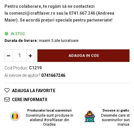
Pentru colaborare, te rugăm să ne contactezi
la comenzi@craftlaser.ro sau la 0741.667.246 (Andreea
Maier). Se acordă prețuri speciale pentru parteneriate!
IN STOC
Durata de livrare:
maxim 5 zile lucratoare
ADAUGA IN COS
Cod Produs:
C1219
Ai nevoie de ajutor?
0741667246
ADAUGA LA FAVORITE
CERE INFORMATII
Producator local suveniruri
Desene si grafica o
Suvenirurile sunt produse in
Desenele care stau
atelierul #craftlaser din
suvenirurilor sunt r
Oradea
manual.