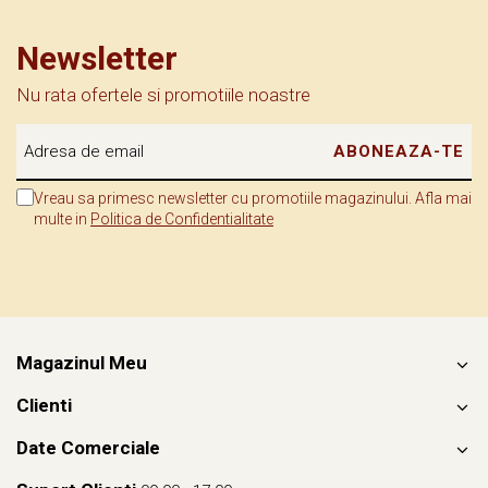
simplitatea impunătoare. Fortificată în secolul XVI, a fost gândită
ca loc de refugiu în vremuri tulburi, iar urmele acelor vremuri se
Newsletter
simt și astăzi în fiecare piatră.
Nu rata ofertele si promotiile noastre
💡
Știai că?
Turnul din Saschiz a fost, timp de secole, locul de veghe al satului
Vreau sa primesc newsletter cu promotiile magazinului. Afla mai
– iar mecanismul său de ceas, adus din Elveția în secolul XIX,
multe in
Politica de Confidentialitate
funcționează și azi!
📍 Dacă ajungi în Transilvania, fă-ți timp să asculți liniștea de la
Saschiz. E o liniște veche, dar vie – o liniște care îți spune povestea
unor oameni care au transformat credința și comunitatea în scut.
Magazinul Meu
Clienti
Date Comerciale