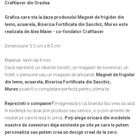
Craftlaser din Oradea
Muzeul National de Istorie a Romaniei
Suport pahare suvenir
Muzeul Unirii Iasi
Suport pahare suvenir din lemn
Grafica care sta la baza produsului Magnet de frigider din
Orase si zone istorice
Suport pahare suvenir din pluta
lemn, acuarela, Biserica Fortificata din Saschiz, Mures este
Brasov
Tablou suvenir
realizata de Alex Maier - co-fondator Craftlaser
Bucuresti
Tablouri acuarela
Cluj Napoca
Dimensiune: 5.5 cm x 8.0 cm
Tablouri gravate
Colonada Imperiala, Buzias
Tablouri metalice
Material: lemn de 4 mm
Iasi
Colectia "Belle Epoque"
Dacă reprezinți un obiectiv turistic, un magazin de suveniruri, un
Maramures
Colectia "Visit Romania"
hotel, o pensiune sau un magazin de artizanat,
Magnet de frigider
Oradea
Colectia medievala
din lemn, acuarela, Biserica Fortificata din Saschiz,
Sibiu
Mures
poate fi o completare perfectă pentru oferta ta.
Colectia Vintage
Timisoara
Palate si Curti Domnesti
Reprezinti o companie?
Imaginează-ți că brandul tău vrea să iasă
în evidență nu doar prin produse sau servicii, ci și prin amintiri de
Curtea Domneasca, Targoviste
neuitat pe care le lasă în urmă
. Poți alege oricare din modelele
Palatul Alexandru Ioan Cuza,
noastre de suveniruri deja existente pe site pe care le putem
Ruginoasa
personaliza sau putem crea un design creat de la zero.
Palatul Culturii Iasi