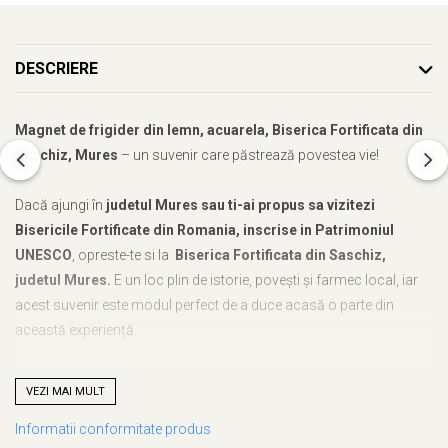
DESCRIERE
Magnet de frigider din lemn, acuarela, Biserica Fortificata din
Saschiz, Mures
– un suvenir care păstrează povestea vie!
Dacă ajungi în
judetul Mures sau ti-ai propus sa vizitezi
Bisericile Fortificate din Romania, inscrise in Patrimoniul
UNESCO
, opreste-te si la
Biserica Fortificata din Saschiz,
judetul Mures.
E un loc plin de istorie, povești și farmec local, iar
acest suvenir este modul perfect de a duce acasă o parte din
această experiență.
Fie că vrei să îți amintești de călătoria ta, fie că vrei să le oferi celor
VEZI MAI MULT
dragi o bucurie autentică,
Magnet de frigider din lemn, acuarela,
Informatii conformitate produs
Biserica Fortificata din Saschiz, Mures
este alegerea ideală. Cu