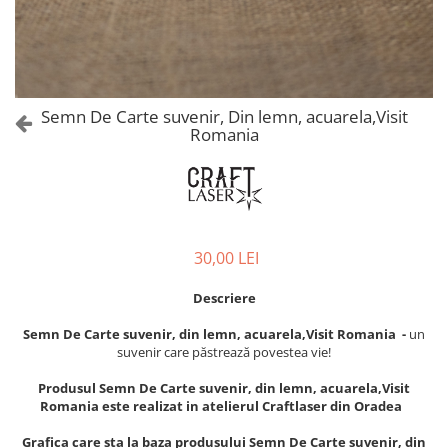
Castelul Karolyi, Carei
Cani suvenir
Castelul Peles
Colectia "Orase Medievale"
Cetatea Alba Carolina
Cetatea de Scaun a Sucevei
Colectia Semne de carte Suvenir
Cetatea Oradea
Semn de carte suvenir acuarela
Semn De Carte suvenir, Din lemn, acuarela,Visit
Sighisoara
Romania
Semn de carte suvenir gravat
Muzee / Case Memoriale
Globuri suvenir
Bojdeuca "Ion Creanga", Iasi
Magneti de frigider, din lemn
Casa Darvas La Roche, Oradea
Magneti de frigider acuarela
Casa Junimii Iasi (Muzeul Vasile
Magneti de frigider din lemn,
30,00 LEI
Pogor)
VINTAGE
Castelul Julia Hasdeu (Muzeul
Magneti de frigider, din lemn,
Descriere
Memorial B.P. Hasdeu)
gravati
Cazinoul Constanta
Semn De Carte suvenir, din lemn, acuarela,Visit Romania -
un
Mitul Dracula
suvenir care păstrează povestea vie!
Galeria Artei Iesene (Muzeul
Personalitati istorice si culturale
Nicolae Gane)
Produsul Semn De Carte suvenir, din lemn, acuarela,Visit
Muzeul de Arta Cluj Napoca
Puzzle suvenir
Romania este realizat in atelierul Craftlaser din Oradea
Muzeul National Brukenthal Sibiu
Romania
Grafica care sta la baza produsului Semn De Carte suvenir, din