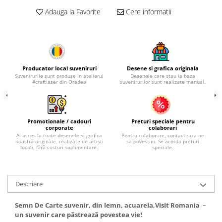
Palatul Culturii Iasi
Adauga la Favorite
Cere informatii
Producator local suveniruri
Desene si grafica originala
Suvenirurile sunt produse in atelierul
Desenele care stau la baza
#craftlaser din Oradea
suvenirurilor sunt realizate manual.
Promotionale / cadouri
Preturi speciale pentru
corporate
colaborari
Ai acces la toate desenele și grafica
Pentru colaborare, contacteaza-ne
noastră originale, realizate de artiști
sa povestim. Se acorda preturi
locali, fără costuri suplimentare.
speciale.
Descriere
Semn De Carte suvenir, din lemn, acuarela,Visit Romania –
un suvenir care păstrează povestea vie!