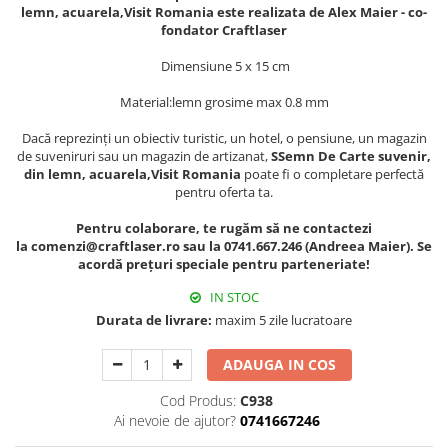
Muzeul National de Istorie a
lemn, acuarela,Visit Romania este realizata de Alex Maier - co-
Sacose bumbac
Romaniei
fondator Craftlaser
Suport pahare suvenir
Muzeul Unirii Iasi
Dimensiune 5 x 15 cm
Orase si zone istorice
Suport pahare suvenir din lemn
Material:lemn grosime max 0.8 mm
Suport pahare suvenir din pluta
Brasov
Tablou suvenir
Bucuresti
Dacă reprezinți un obiectiv turistic, un hotel, o pensiune, un magazin
de suveniruri sau un magazin de artizanat,
SSemn De Carte suvenir,
Cluj Napoca
Tablouri acuarela
din lemn, acuarela,Visit Romania
poate fi o completare perfectă
Colonada Imperiala, Buzias
Tablouri gravate
pentru oferta ta.
Iasi
Tablouri metalice
Pentru colaborare, te rugăm să ne contactezi
Maramures
la comenzi@craftlaser.ro sau la 0741.667.246 (Andreea Maier). Se
Colectia "Belle Epoque"
acordă prețuri speciale pentru parteneriate!
Oradea
Colectia "Visit Romania"
Sibiu
IN STOC
Colectia medievala
Timisoara
Durata de livrare:
maxim 5 zile lucratoare
Colectia Vintage
Palate si Curti Domnesti
ADAUGA IN COS
Curtea Domneasca, Targoviste
Cod Produs:
C938
Palatul Alexandru Ioan Cuza,
Ai nevoie de ajutor?
0741667246
Ruginoasa