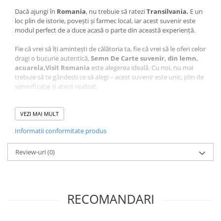
Dacă ajungi în
Romania
, nu trebuie să ratezi
Transilvania.
E un
loc plin de istorie, povești și farmec local, iar acest suvenir este
modul perfect de a duce acasă o parte din această experiență.
Fie că vrei să îți amintești de călătoria ta, fie că vrei să le oferi celor
dragi o bucurie autentică,
Semn De Carte suvenir, din lemn,
acuarela,Visit Romania
este alegerea ideală. Cu noi, nu mai
trebuie să te gândești ce să alegi – acest suvenir este unic, plin de
semnificație și atent realizat.
Ce face acest suvenir special?
VEZI MAI MULT
Design autentic:
Realizat cu măiestrie în atelierul Craftlaser
din Oradea, fiecare produs este lucrat cu grijă pentru a păstra
Informatii conformitate produs
autenticitatea locului.
Artă personalizată:
Grafica care stă la baza acestui suvenir
Review-uri
este realizata de Alex Maier, co-fondator Craftlaser, aducând
(0)
un plus de unicitate fiecărui produs.
O poveste în miniatură:
Acest produs nu e doar un obiect,
ci o amintire prețioasă, perfectă pentru a celebra
frumusețea
Romaniei.
RECOMANDARI
Descoperă mai mult!