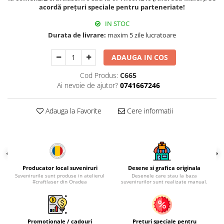
Palatul Culturii Iasi
acordă prețuri speciale pentru parteneriate!
IN STOC
Durata de livrare:
maxim 5 zile lucratoare
ADAUGA IN COS
Cod Produs:
C665
Ai nevoie de ajutor?
0741667246
Adauga la Favorite
Cere informatii
Producator local suveniruri
Desene si grafica originala
Suvenirurile sunt produse in atelierul
Desenele care stau la baza
#craftlaser din Oradea
suvenirurilor sunt realizate manual.
Promotionale / cadouri
Preturi speciale pentru