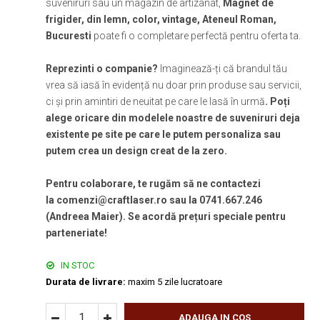
suveniruri sau un magazin de artizanat,
Magnet de
frigider, din lemn, color, vintage, Ateneul Roman,
Bucuresti
poate fi o completare perfectă pentru oferta ta.
Reprezinti o companie?
Imaginează-ți că brandul tău
vrea să iasă în evidență nu doar prin produse sau servicii,
ci și prin amintiri de neuitat pe care le lasă în urmă
. Poți
alege oricare din modelele noastre de suveniruri deja
existente pe site pe care le putem personaliza sau
putem crea un design creat de la zero.
Pentru colaborare, te rugăm să ne contactezi
la comenzi@craftlaser.ro sau la 0741.667.246
(Andreea Maier). Se acordă prețuri speciale pentru
parteneriate!
IN STOC
Durata de livrare:
maxim 5 zile lucratoare
ADAUGA IN COS