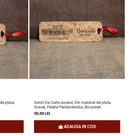
ei
). Clădirea, care este realizată într-o combinație de
stil
 sediul
Filarmonicii „George Enescu”
.
 căci locul ales era socotit ca fiind prea departe de centrul
inea orașului"?
 Ateneu. (
www.wikipedia.org
)
de pluta,
Semn De Carte suvenir, Din material de pluta,
Tab
Gravat, Palatul Parlamentului, Bucuresti
di
30,00 LEI
70,
ADAUGA IN COS