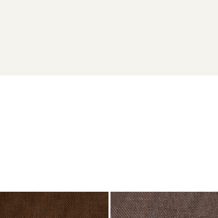
 un magazin de artizanat,
Magnet de frigider, din lemn, color, vintage
laser.ro sau la 0741.667.246 (Andreea Maier). Se acordă prețuri sp
rsonalizate
, fiecare purtând semnătura unui artist.
ație.
ge să le transformi în suveniruri cu poveste!