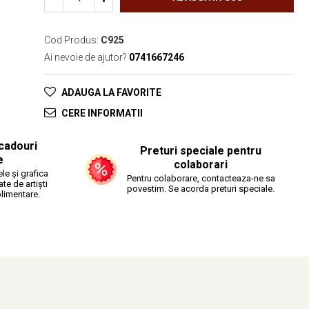
Cod Produs:
C925
Ai nevoie de ajutor?
0741667246
ADAUGA LA FAVORITE
CERE INFORMATII
cadouri
Preturi speciale pentru
e
colaborari
le și grafica
Pentru colaborare, contacteaza-ne sa
ate de artiști
povestim. Se acorda preturi speciale.
plimentare.