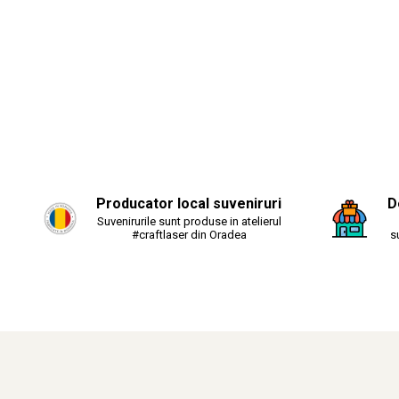
Producator local suveniruri
D
Suvenirurile sunt produse in atelierul
#craftlaser din Oradea
s