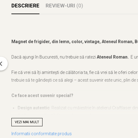
DESCRIERE
REVIEW-URI
(0)
Magnet de frigider, din lemn, color, vintage, Ateneul Roman, B
Dacă ajungi în Bucuresti, nu trebuie să ratezi
Ateneul Roman.
E un
Fie că vrei să îți amintești de călătoria ta, fie că vrei să le oferi cel
trebuie să te gândești ce să alegi – acest suvenir este unic, plin de s
Ce face acest suvenir special?
Design autentic
: Realizat cu măiestrie în atelierul Craftlaser d
Artă personalizată
: Desenul care stă la baza acestui suvenir e
VEZI MAI MULT
O poveste în miniatură
: Acest produs nu e doar un obiect, ci 
Informatii conformitate produs