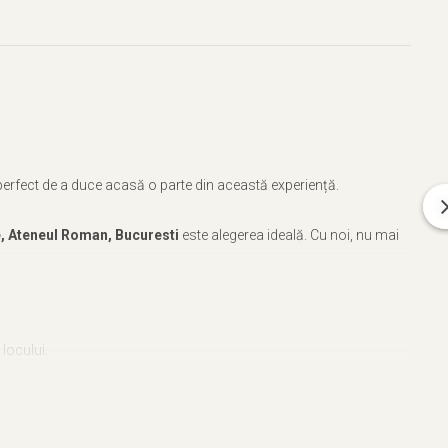
l perfect de a duce acasă o parte din această experiență.
ge, Ateneul Roman, Bucuresti
este alegerea ideală. Cu noi, nu mai
 locului.
ate fiecărui produs.
man din Bucuresti
.