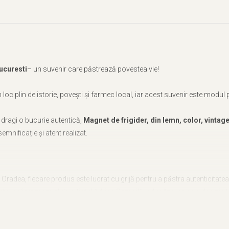
ucuresti
– un suvenir care păstrează povestea vie!
 loc plin de istorie, povești și farmec local, iar acest suvenir este modu
or dragi o bucurie autentică,
Magnet de frigider, din lemn, color, vinta
emnificație și atent realizat.
in Oradea, fiecare produs este lucrat cu grijă pentru a păstra autenticitatea
ste realizat manual de artistul Adrian Samoilă, aducând un plus de unicit
o amintire prețioasă, perfectă pentru a celebra frumusețea
Ateneului Ro