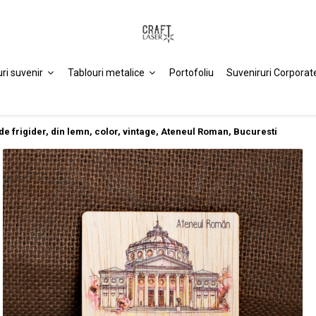
uri suvenir
Tablouri metalice
Portofoliu
Suveniruri Corporat
e frigider, din lemn, color, vintage, Ateneul Roman, Bucuresti