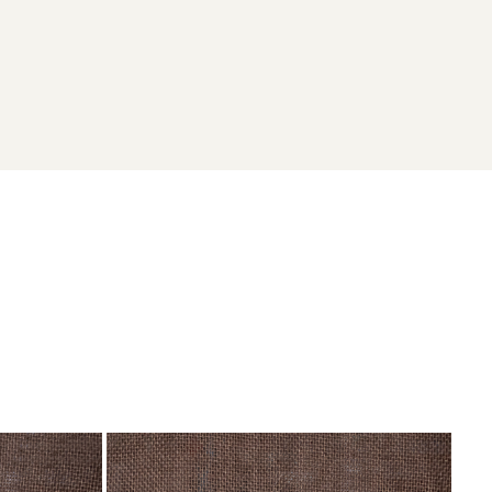
, Ateneul Roman, Bucuresti
poate fi o completare perfectă pentru
eciale pentru parteneriate!