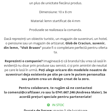
Muzeul National de Istorie a
un plus de unicitate fiecărui produs.
Sacose bumbac
Romaniei
Dimensiune: 10 x 8 cm
Suport pahare suvenir
Muzeul Unirii Iasi
Orase si zone istorice
Suport pahare suvenir din lemn
Material: lemn startificat de 4 mm
Suport pahare suvenir din pluta
Brasov
Produsele se realizeaza la comanda.
Tablou suvenir
Bucuresti
Dacă reprezinți un obiectiv turistic, un magazin de suveniruri, un hotel,
Cluj Napoca
Tablouri acuarela
o pensiune sau un magazin de artizanat,
Glob de Craciun, suvenir,
Colonada Imperiala, Buzias
Tablouri gravate
din lemn, "Visit Brasov"
poate fi o completare perfectă pentru oferta
ta.
Iasi
Tablouri metalice
Maramures
Reprezinti o companie?
Imaginează-ți că brandul tău vrea să iasă în
Colectia "Belle Epoque"
evidență nu doar prin produse sau servicii, ci și prin amintiri de neuitat
Oradea
Colectia "Visit Romania"
pe care le lasă în urmă
. Poți alege oricare din modelele noastre de
Sibiu
Colectia medievala
suveniruri deja existente pe site pe care le putem personaliza
sau putem crea un design creat de la zero.
Timisoara
Colectia Vintage
Palate si Curti Domnesti
Pentru colaborare, te rugăm să ne contactezi
la comenzi@craftlaser.ro sau la 0741.667.246 (Andreea Maier). Se
Curtea Domneasca, Targoviste
acordă prețuri speciale pentru parteneriate!
Palatul Alexandru Ioan Cuza,
Ruginoasa
IN STOC
Durata de livrare:
maxim 5 zile lucratoare