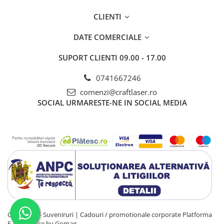
din Transilvania și purta numele
Kronstadt
. Zidurile cetății,
bastioanele și turnurile sunt mărturii vii ale unei epoci în care
CLIENTI
comunitățile se apărau cu mândrie și trăiau în ritm de bresle.
DATE COMERCIALE
📍 Brașovul nu se vizitează. Brașovul se simte. Cu pasul, cu
privirea, cu inima.
SUPORT CLIENTI
09.00 - 17.00
0741667246
comenzi@craftlaser.ro
SOCIAL
URMARESTE-NE IN SOCIAL MEDIA
CraftLaser - Suveniruri | Cadouri / promotionale corporate
Platforma
E-commerce by Gomag