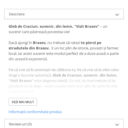
Descriere
Glob de Craciun, suvenir, din lemn, "Visit Brasov"
– un
suvenir care păstrează povestea vie!
Dacă ajungi în
Brasov,
nu trebuie să ratezi
te pierzi pe
stradutele din Brasov.
E un loc plin de istorie, povești și farmec
local, iar acest suvenir este modul perfect de a duce acasă o parte
din această experiență.
Fie că vrei să îți amintești de călătoria ta, fie că vrei să le oferi celor
dragi o bucurie autentică,
Glob de Craciun, suvenir, din lemn,
"Visit Brasov"
este alegerea ideală. Cu noi, nu mai trebuie să te
gândești ce să alegi – acest suvenir este unic, plin de semnificație
și atent realizat.
Ce face acest suvenir special?
VEZI MAI MULT
Design autentic
: Realizat cu măiestrie în atelierul Craftlaser
Informatii conformitate produs
din Oradea, fiecare produs este lucrat cu grijă pentru a păstra
autenticitatea locului.
Review-uri
Artă personalizată
(0)
: Grafica care stă la baza
Glob de