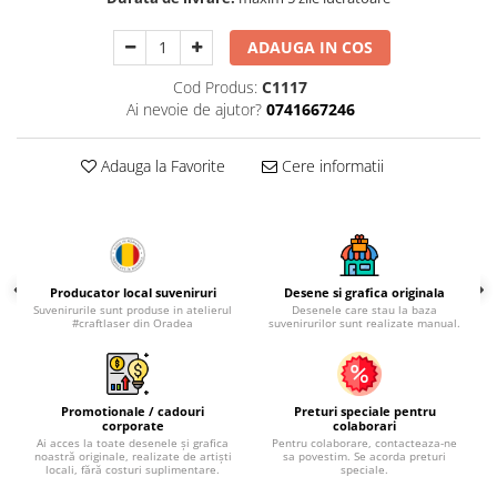
Palatul Culturii Iasi
ADAUGA IN COS
Cod Produs:
C1117
Ai nevoie de ajutor?
0741667246
Adauga la Favorite
Cere informatii
Producator local suveniruri
Desene si grafica originala
Suvenirurile sunt produse in atelierul
Desenele care stau la baza
#craftlaser din Oradea
suvenirurilor sunt realizate manual.
Promotionale / cadouri
Preturi speciale pentru
corporate
colaborari
Ai acces la toate desenele și grafica
Pentru colaborare, contacteaza-ne
noastră originale, realizate de artiști
sa povestim. Se acorda preturi
locali, fără costuri suplimentare.
speciale.