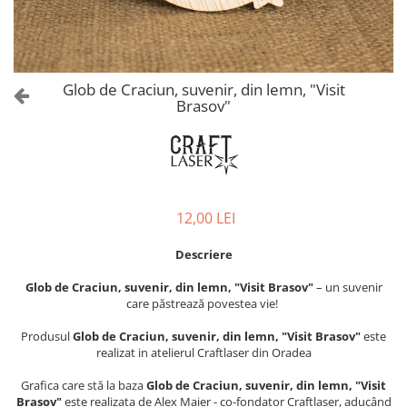
Castelul Karolyi, Carei
Cani suvenir
Castelul Peles
Colectia "Orase Medievale"
Cetatea Alba Carolina
Cetatea de Scaun a Sucevei
Colectia Semne de carte Suvenir
Glob de Craciun, suvenir, din lemn, "Visit
Cetatea Oradea
Semn de carte suvenir acuarela
Brasov"
Sighisoara
Semn de carte suvenir gravat
Muzee / Case Memoriale
Globuri suvenir
Bojdeuca "Ion Creanga", Iasi
Magneti de frigider, din lemn
Casa Darvas La Roche, Oradea
Magneti de frigider acuarela
12,00 LEI
Casa Junimii Iasi (Muzeul Vasile
Magneti de frigider din lemn,
Pogor)
VINTAGE
Descriere
Castelul Julia Hasdeu (Muzeul
Magneti de frigider, din lemn,
Memorial B.P. Hasdeu)
Glob de Craciun, suvenir, din lemn, "Visit Brasov"
– un suvenir
gravati
Cazinoul Constanta
care păstrează povestea vie!
Mitul Dracula
Galeria Artei Iesene (Muzeul
Produsul
Glob de Craciun, suvenir, din lemn, "Visit Brasov"
este
Personalitati istorice si culturale
Nicolae Gane)
realizat in atelierul Craftlaser din Oradea
Muzeul de Arta Cluj Napoca
Puzzle suvenir
Grafica care stă la baza
Glob de Craciun, suvenir, din lemn, "Visit
Muzeul National Brukenthal Sibiu
Romania
Brasov"
este realizata de Alex Maier - co-fondator Craftlaser, aducând