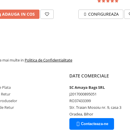
reu un loc de întâlnire: între
rnitate.
ADAUGA IN COS
CONFIGUREAZA
cole. Sau
Biserica Neagră
,
 sud-estul Europei. Poate
. Sau poate e doar felul în care
rima dată când îl vezi.
la mai multe in
Politica de Confidentialitate
șilor din Transilvania și purta
e sunt mărturii vii ale unei epoci în
DATE COMERCIALE
bresle.
privirea, cu inima.
 Plata
SC Amaya Bags SRL
e Retur
J2017000895051
Produselor
RO37433399
de Retur
Str. Traian Mosoiu nr. 9, casa 3
Oradea, Bihor
Contacteaza-ne