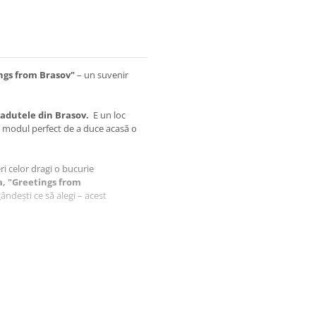
ings from Brasov"
– un suvenir
tradutele din Brasov.
E un loc
ste modul perfect de a duce acasă o
feri celor dragi o bucurie
a, "Greetings from
ândești ce să alegi – acest
aftlaser din Oradea, fiecare produs
i.
raciun, suvenir, din lemn,
 Alex Maier - co-fondator
.