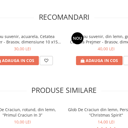
iect, ci o amintire prețioasă,
RECOMANDARI
uri, un hotel, o pensiune sau un
n, acuarela, "Greetings from
ou suvenir, acuarela, Cetatea
Tablou suvenir, din lemn, g
NOU
r - Brasov, dimensiune 10 x15
Cetatea Prejmer - Brasov, di
nzi@craftlaser.ro sau la
cm, rama inclusa
10 x15 cm, rama inclus
30,00 LEI
40,00 LEI
iale pentru parteneriate!
ADAUGA IN COS
ADAUGA IN COS
ruri personalizate
, fiecare
și inspirație.
PRODUSE SIMILARE
e – alege să le transformi în
De Craciun, rotund, din lemn,
Glob De Craciun din lemn, Pers
“Primul Craciun In 3”
“Christmas Spirit"
 medievală, povești săsești,
10,00 LEI
14,00 LEI
e pierde niciodată, nici măcar pe