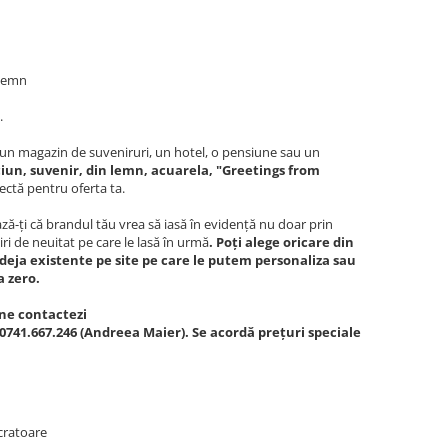
 lemn
.
c, un magazin de suveniruri, un hotel, o pensiune sau un
iun, suvenir, din lemn, acuarela, "Greetings from
ectă pentru oferta ta.
ă-ți că brandul tău vrea să iasă în evidență nu doar prin
iri de neuitat pe care le lasă în urmă
. Poți alege oricare din
deja existente pe site pe care le putem personaliza sau
a zero.
ne contactezi
0741.667.246 (Andreea Maier). Se acordă prețuri speciale
cratoare