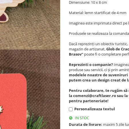
Dimensiune: 10 x 8 cm
Material: lemn startificat de 4 mm
Imaginea este imprimata direct pe
Produsele se realizeaza la comanda
Dacă reprezinți un obiectiv turisti
magazin de artizanat,
Glob de Crac
Brasov"
poate fi o completare perf
Reprezinti o companie?
Imagineaz
produse sau servicii, ci și prin amint
modelele noastre de suveniruri 
putem crea un design creat de l
Pentru colaborare, te rugăm să 
la comenzi@craftlaser.ro sau la 
pentru parteneriate!
Personalizeaza textul
IN STOC
Durata de livrare:
maxim 5 zile lu