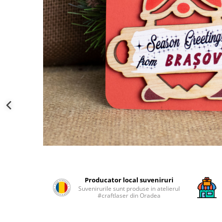
Palatul Culturii Iasi
Producator local suveniruri
Suvenirurile sunt produse in atelierul
#craftlaser din Oradea