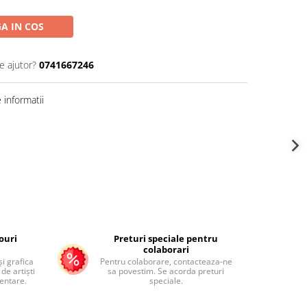
A IN COS
e ajutor?
0741667246
informatii
ouri
Preturi speciale pentru
colaborari
și grafica
Pentru colaborare, contacteaza-ne
de artiști
sa povestim. Se acorda preturi
mentare.
speciale.