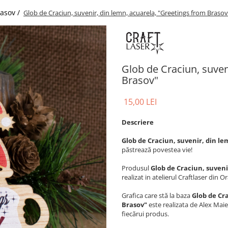
asov /
Glob de Craciun, suvenir, din lemn, acuarela, "Greetings from Brasov
Glob de Craciun, suven
Brasov"
15,00 LEI
Descriere
Glob de Craciun, suvenir, din l
păstrează povestea vie!
Produsul
Glob de Craciun, suveni
realizat in atelierul Craftlaser din 
Grafica care stă la baza
Glob de Cr
Brasov"
este realizata de Alex Maie
fiecărui produs.