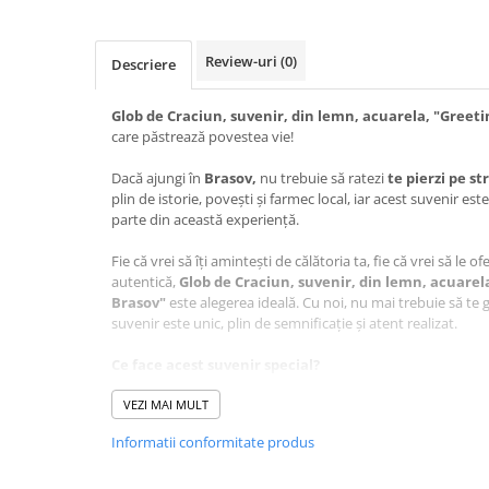
Review-uri
(0)
Descriere
Glob de Craciun, suvenir, din lemn, acuarela, "Greet
care păstrează povestea vie!
Dacă ajungi în
Brasov,
nu trebuie să ratezi
te pierzi pe s
plin de istorie, povești și farmec local, iar acest suvenir e
parte din această experiență.
Fie că vrei să îți amintești de călătoria ta, fie că vrei să le o
autentică,
Glob de Craciun, suvenir, din lemn, acuarel
Brasov"
este alegerea ideală. Cu noi, nu mai trebuie să te g
suvenir este unic, plin de semnificație și atent realizat.
Ce face acest suvenir special?
Design autentic
: Realizat cu măiestrie în atelierul Cr
VEZI MAI MULT
este lucrat cu grijă pentru a păstra autenticitatea loculu
Artă personalizată
: Grafica care stă la baza
Glob de C
Informatii conformitate produs
acuarela, "Greetings from Brasov"
este realizata de
Craftlaser, aducând un plus de unicitate fiecărui produs