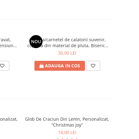
ravat,
Agenda/carnetel de calatorii suvenir,
Suport pah
NOU
NOU
mensiune
coperta din material de pluta, Biserica
Vis
a
Neagra, Brasov Medieval
30,00 LEI
ADAUGA IN COS
A
onalizat,
Glob De Craciun Din Lemn, Personalizat,
Glob De Cr
“Christmas Joy”
14,00 LEI