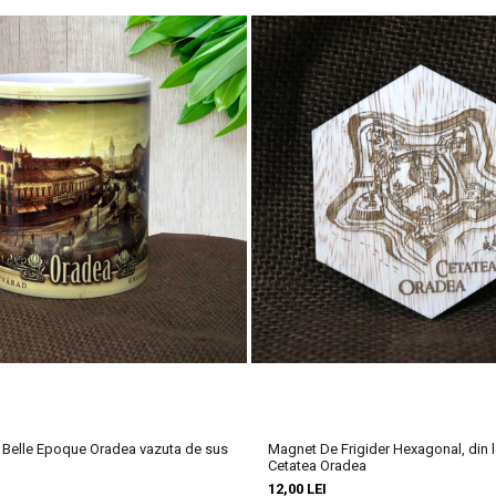
orie impresionantă
✡️
mplu de arhitectură maură, remarcându-se prin detalii spectaculoase și
ui.
uri, atrage atenția de la distanță, iar interiorul este la fel de impresio
edincioșii evrei din Oradea și a fost martoră la evenimente importante ale
din Transilvania și este considerată o adevărată capodoperă arhitectura
 comentariu mai jos! 👇
, Belle Epoque Oradea vazuta de sus
Magnet De Frigider Hexagonal, din l
Cetatea Oradea
12,00 LEI