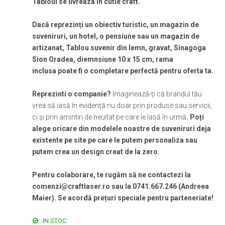
Tabloul se livreaza in cutie craft.
Dacă reprezinți un obiectiv turistic, un magazin de
suveniruri, un hotel, o pensiune sau un magazin de
artizanat, Tablou suvenir din lemn, gravat, Sinagoga
Sion Oradea, diemnsiune 10 x 15 cm, rama
inclusa poate fi o completare perfectă pentru oferta ta.
Reprezinti o companie?
Imaginează-ți că brandul tău
vrea să iasă în evidență nu doar prin produse sau servicii,
ci și prin amintiri de neuitat pe care le lasă în urmă
. Poți
alege oricare din modelele noastre de suveniruri deja
existente pe site pe care le putem personaliza sau
putem crea un design creat de la zero.
Pentru colaborare, te rugăm să ne contactezi la
comenzi@craftlaser.ro sau la 0741.667.246 (Andreea
Maier). Se acordă prețuri speciale pentru parteneriate!
IN STOC