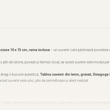
nsiune 10 x 15 cm, rama inclusa
– un suvenir care păstrează povestea v
c plin de istorie, povești și farmec local, iar acest suvenir este modul p
or dragi o bucurie autentică,
Tablou suvenir din lemn, gravat, Sinagoga
cest suvenir este unic, plin de semnificație și atent realizat.
in Oradea, fiecare produs este lucrat cu grijă pentru a păstra autenticitatea
ste realizat manual de artistul Adrian Samoilă, aducând un plus de unicit