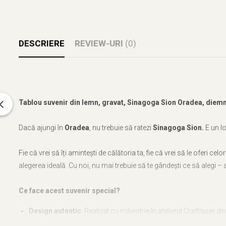
DESCRIERE
REVIEW-URI
(0)
Tablou suvenir din lemn, gravat, Sinagoga Sion Oradea, diem
Dacă ajungi în
Oradea
, nu trebuie să ratezi
Sinagoga Sion.
E un lo
Fie că vrei să îți amintești de călătoria ta, fie că vrei să le oferi cel
alegerea ideală. Cu noi, nu mai trebuie să te gândești ce să alegi – a
Ce face acest suvenir special?
Design autentic
: Realizat cu măiestrie în atelierul Craftlaser d
Artă personalizată
: Desenul care stă la baza acestui suvenir e