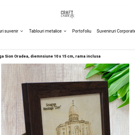
uri suvenir
Tablouri metalice
Portofoliu
Suveniruri Corporat
oga Sion Oradea, diemnsiune 10 x 15 cm, rama inclusa