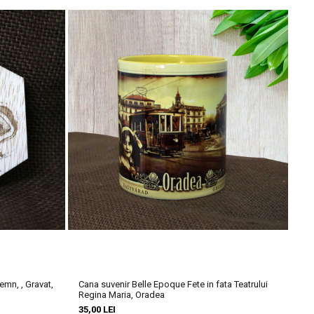
 o atmosferă deosebită. A fost ridicată pentru comunitatea
nant, cu o organă magnifică și un tablou central cu scene biblice.
 orașului. În prezent, este deschisă pentru tururi și găzduiește
lă.
emn, , Gravat,
Cana suvenir Belle Epoque Fete in fata Teatrului
Can
Regina Maria, Oradea
Or
35,00 LEI
35,