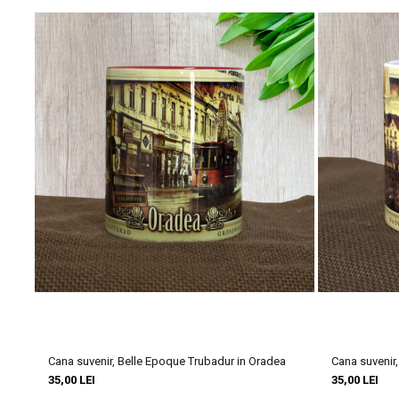
🕍
Sinagoga Neologă Sion din Oradea – un loc de cult cu o ist
Construită în 1908, Sinagoga Neologă Sion din Oradea este un exe
evreiască locală, care a avut un rol important în dezvoltarea orașul
🔹
Ce o face specială?
Fațada sinagogii, cu motive maure și arabesc
🔹
Importanța istorică:
Sinagoga a fost locul de adunare pentru cr
evenimente culturale.
💡
Știai că?
Sinagoga Sion este una dintre cele mai mari sinagogi 
💬 Ai vizitat sinagoga? Ce părere ai despre arhitectura sa? Lăsă un
Cana suvenir, Belle Epoque Trubadur in Oradea
Cana suvenir
35,00 LEI
35,00 LEI