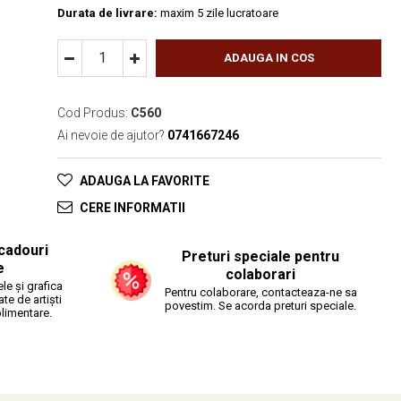
Durata de livrare:
maxim 5 zile lucratoare
ADAUGA IN COS
Cod Produs:
C560
Ai nevoie de ajutor?
0741667246
ADAUGA LA FAVORITE
CERE INFORMATII
cadouri
Preturi speciale pentru
e
colaborari
le și grafica
Pentru colaborare, contacteaza-ne sa
ate de artiști
povestim. Se acorda preturi speciale.
plimentare.