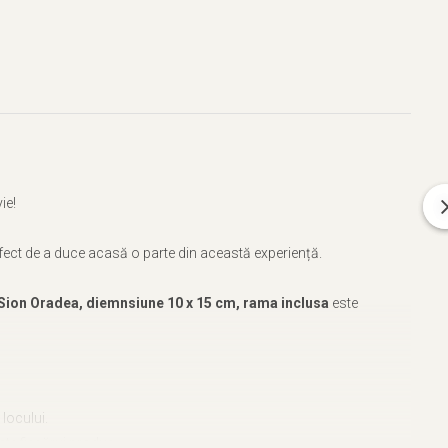
ie!
erfect de a duce acasă o parte din această experiență.
 Sion Oradea, diemnsiune 10 x 15 cm, rama inclusa
este
 locului.
ate fiecărui produs.