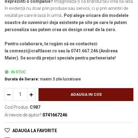
Reprezinti o companie?
Imaginează-ți că brandul tău vrea să iasă
în evidență nu doar prin produse sau servicii, ci și prin amintiri de
neuitat pe care le lasă în urmă
. Poți alege oricare din modelele
noastre de suveniruri deja existente pe site pe care le putem
personaliza sau putem crea un design creat de la zero.
Pentru colaborare, te rugăm să ne contactezi
la comenzi@craftlaser.ro sau la 0741.667.246 (Andreea
Maier). Se acordă prețuri speciale pentru parteneriate!
IN STOC
Durata de livrare:
maxim 5 zile lucratoare
ADAUGA IN COS
Cod Produs:
C987
Ai nevoie de ajutor?
0741667246
ADAUGA LA FAVORITE