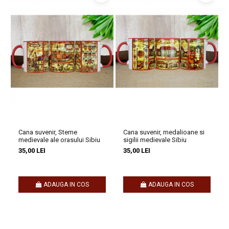
Brukenthal)
.
Descoperă mai mult!
Dacă reprezinți un obiectiv turistic, un magazin de suveniruri sau
un magazin de artizanat,
contacteaza-ne pentru a crea
suveniruri personalizate special pentru tine, care sa
povesteasca istoria si personajele locale specifice locatiei tale
Pentru colaborare, te rugăm să ne contactezi la
Cana suvenir, Steme
Cana suvenir, medalioane si
comenzi@craftlaser.ro sau la 0741.667.246 (Andreea Maier).
medievale ale orasului Sibiu
sigilii medievale Sibiu
Se acordă prețuri speciale pentru parteneriate!
35,00 LEI
35,00 LEI
Rămâi conectat cu noi
ADAUGA IN COS
ADAUGA IN COS
Nu uita să descoperi întreaga noastră
colecție de suveniruri
personalizate
, fiecare purtând semnătura unui artist.