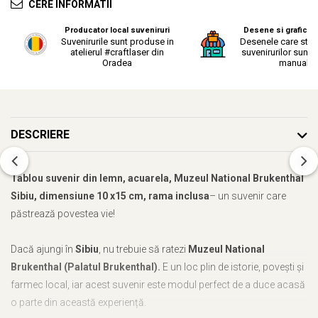
CERE INFORMATII
Producator local suveniruri
Desene si grafica o
Suvenirurile sunt produse in
Desenele care stau
atelierul #craftlaser din
suvenirurilor sunt r
Oradea
manual.
DESCRIERE
Tablou suvenir din lemn, acuarela, Muzeul National Brukenthal
Sibiu, dimensiune 10 x15 cm, rama inclusa
– un suvenir care
păstrează povestea vie!
Dacă ajungi în
Sibiu
, nu trebuie să ratezi
Muzeul National
Brukenthal (Palatul Brukenthal).
E un loc plin de istorie, povești și
farmec local, iar acest suvenir este modul perfect de a duce acasă
o parte din această experiență.