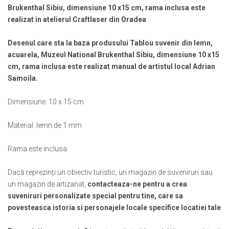
Muzeul National de Istorie a Romaniei
Suport pahare suvenir
Brukenthal Sibiu, dimensiune 10 x15 cm, rama inclusa este
Muzeul Unirii Iasi
realizat in atelierul Craftlaser din Oradea
Suport pahare suvenir din lemn
Orase si zone istorice
Suport pahare suvenir din pluta
Desenul care sta la baza produsului Tablou suvenir din lemn,
Brasov
Tablou suvenir
acuarela, Muzeul National Brukenthal Sibiu, dimensiune 10 x15
Bucuresti
Tablouri acuarela
cm, rama inclusa este realizat manual de artistul local Adrian
Cluj Napoca
Tablouri gravate
Samoila.
Colonada Imperiala, Buzias
Tablouri metalice
Iasi
Dimensiune: 10 x 15 cm
Colectia "Belle Epoque"
Maramures
Colectia "Visit Romania"
Material: lemn de 1 mm
Oradea
Colectia medievala
Sibiu
Colectia Vintage
Rama este inclusa
Timisoara
Palate si Curti Domnesti
Dacă reprezinți un obiectiv turistic, un magazin de suveniruri sau
Curtea Domneasca, Targoviste
un magazin de artizanat,
contacteaza-ne pentru a crea
suveniruri personalizate special pentru tine, care sa
Palatul Alexandru Ioan Cuza,
Ruginoasa
povesteasca istoria si personajele locale specifice locatiei tale
Palatul Culturii Iasi