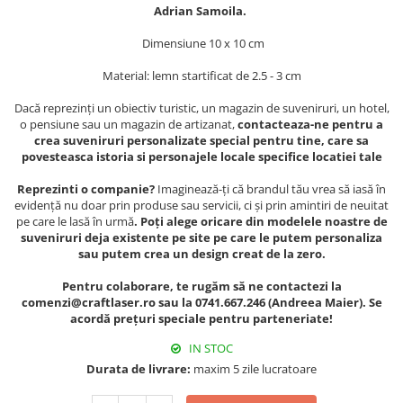
Muzeul National de Istorie a
Adrian Samoila.
Sacose bumbac
Romaniei
Dimensiune 10 x 10 cm
Suport pahare suvenir
Muzeul Unirii Iasi
Orase si zone istorice
Suport pahare suvenir din lemn
Material: lemn startificat de 2.5 - 3 cm
Suport pahare suvenir din pluta
Brasov
Dacă reprezinți un obiectiv turistic, un magazin de suveniruri, un hotel,
Tablou suvenir
Bucuresti
o pensiune sau un magazin de artizanat,
contacteaza-ne pentru a
crea suveniruri personalizate special pentru tine, care sa
Cluj Napoca
Tablouri acuarela
povesteasca istoria si personajele locale specifice locatiei tale
Colonada Imperiala, Buzias
Tablouri gravate
Reprezinti o companie?
Imaginează-ți că brandul tău vrea să iasă în
Iasi
Tablouri metalice
evidență nu doar prin produse sau servicii, ci și prin amintiri de neuitat
Maramures
pe care le lasă în urmă
. Poți alege oricare din modelele noastre de
Colectia "Belle Epoque"
suveniruri deja existente pe site pe care le putem personaliza
Oradea
Colectia "Visit Romania"
sau putem crea un design creat de la zero.
Sibiu
Colectia medievala
Pentru colaborare, te rugăm să ne contactezi la
Timisoara
Colectia Vintage
comenzi@craftlaser.ro sau la 0741.667.246 (Andreea Maier). Se
Palate si Curti Domnesti
acordă prețuri speciale pentru parteneriate!
Curtea Domneasca, Targoviste
IN STOC
Palatul Alexandru Ioan Cuza,
Durata de livrare:
maxim 5 zile lucratoare
Ruginoasa