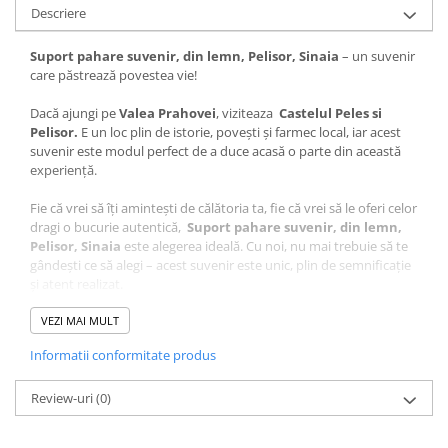
Descriere
Suport pahare suvenir, din lemn, Pelisor, Sinaia
– un suvenir
care păstrează povestea vie!
Dacă ajungi pe
Valea Prahovei
, viziteaza
Castelul Peles si
Pelisor.
E un loc plin de istorie, povești și farmec local, iar acest
suvenir este modul perfect de a duce acasă o parte din această
experiență.
Fie că vrei să îți amintești de călătoria ta, fie că vrei să le oferi celor
dragi o bucurie autentică,
Suport pahare suvenir, din lemn,
Pelisor, Sinaia
este alegerea ideală. Cu noi, nu mai trebuie să te
gândești ce să alegi – acest suvenir este unic, plin de semnificație
și atent realizat.
Ce face acest suvenir special?
VEZI MAI MULT
Design autentic
: Realizat cu măiestrie în atelierul Craftlaser
Informatii conformitate produs
din Oradea, fiecare produs este lucrat cu grijă pentru a păstra
autenticitatea locului.
Review-uri
Artă personalizată
(0)
: Desenul
care sta la baza
produsului
Suport pahare suvenir, din lemn, Pelisor,
Sinaia
este realizat manual de artistul local, Adrian Samoila.