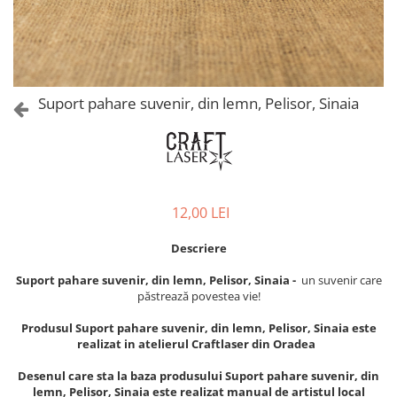
Castelul Karolyi, Carei
Cani suvenir
Castelul Peles
Colectia "Orase Medievale"
Cetatea Alba Carolina
Cetatea de Scaun a Sucevei
Colectia Semne de carte Suvenir
Cetatea Oradea
Semn de carte suvenir acuarela
Suport pahare suvenir, din lemn, Pelisor, Sinaia
Sighisoara
Semn de carte suvenir gravat
Muzee / Case Memoriale
Globuri suvenir
Bojdeuca "Ion Creanga", Iasi
Magneti de frigider, din lemn
Casa Darvas La Roche, Oradea
Magneti de frigider acuarela
12,00 LEI
Casa Junimii Iasi (Muzeul Vasile
Magneti de frigider din lemn,
Pogor)
VINTAGE
Descriere
Castelul Julia Hasdeu (Muzeul
Magneti de frigider, din lemn,
Memorial B.P. Hasdeu)
Suport pahare suvenir, din lemn, Pelisor, Sinaia -
un suvenir care
gravati
Cazinoul Constanta
păstrează povestea vie!
Mitul Dracula
Galeria Artei Iesene (Muzeul
Produsul Suport pahare suvenir, din lemn, Pelisor, Sinaia este
Personalitati istorice si culturale
Nicolae Gane)
realizat in atelierul Craftlaser din Oradea
Muzeul de Arta Cluj Napoca
Puzzle suvenir
Desenul care sta la baza produsului Suport pahare suvenir, din
Muzeul National Brukenthal Sibiu
Romania
lemn, Pelisor, Sinaia este realizat manual de artistul local