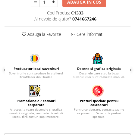
Palatul Culturii Iasi
ADAUGA IN COS
Cod Produs:
C1333
Ai nevoie de ajutor?
0741667246
Adauga la Favorite
Cere informatii
Producator local suveniruri
Desene si grafica originala
Suvenirurile sunt produse in atelierul
Desenele care stau la baza
#craftlaser din Oradea
suvenirurilor sunt realizate manual.
Promotionale / cadouri
Preturi speciale pentru
corporate
colaborari
Ai acces la toate desenele și grafica
Pentru colaborare, contacteaza-ne
noastră originale, realizate de artiști
sa povestim. Se acorda preturi
locali, fără costuri suplimentare.
speciale.