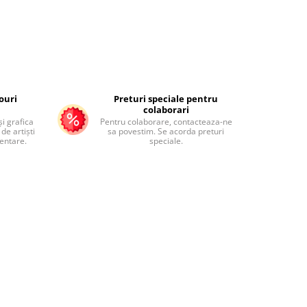
ouri
Preturi speciale pentru
colaborari
și grafica
Pentru colaborare, contacteaza-ne
de artiști
sa povestim. Se acorda preturi
mentare.
speciale.