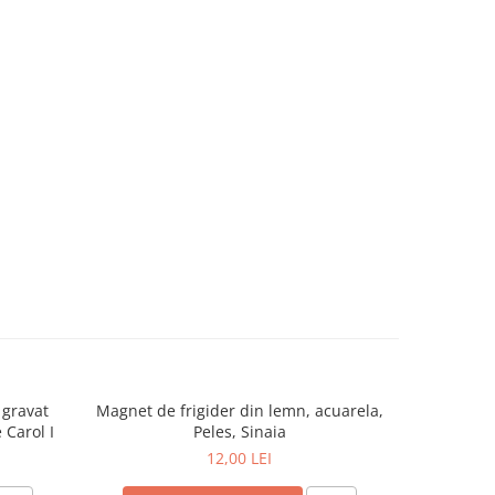
 gravat
Magnet de frigider din lemn, acuarela,
Magnet de 
 Carol I
Peles, Sinaia
12,00 LEI