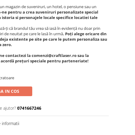
c, un magazin de suveniruri, un hotel, o pensiune sau un
-ne pentru a crea suveniruri personalizate special
istoria si personajele locale specifice locatiei tale
ă-ți că brandul tău vrea să iasă în evidență nu doar prin
iri de neuitat pe care le lasă în urmă
. Poți alege oricare din
deja existente pe site pe care le putem personaliza sau
a zero.
ne contactezi la comenzi@craftlaser.ro sau la
e acordă prețuri speciale pentru parteneriate!
cratoare
A IN COS
e ajutor?
0741667246
informatii