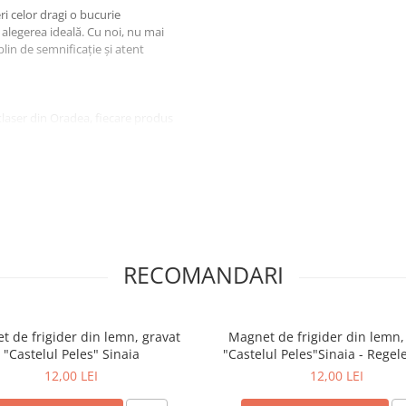
feri celor dragi o bucurie
 alegerea ideală. Cu noi, nu mai
plin de semnificație și atent
aftlaser din Oradea, fiecare produs
i.
ui
Suport pahare suvenir, din
an Samoila.
iect, ci o amintire prețioasă,
sorului.
uri, un hotel, o pensiune sau un
RECOMANDARI
 Peles
poate fi o completare
nzi@craftlaser.ro sau la
 de frigider din lemn, gravat
Magnet de frigider din lemn,
iale pentru parteneriate!
"Castelul Peles" Sinaia
"Castelul Peles"Sinaia - Regele
12,00 LEI
12,00 LEI
ruri personalizate
, fiecare