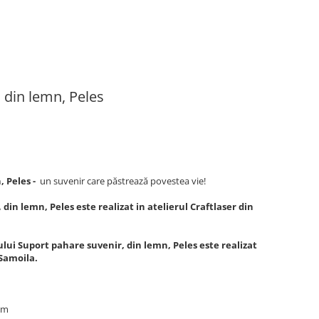
 din lemn, Peles
, Peles -
un suvenir care păstrează povestea vie!
din lemn, Peles este realizat in atelierul Craftlaser din
lui Suport pahare suvenir, din lemn, Peles este realizat
 Samoila.
 cm