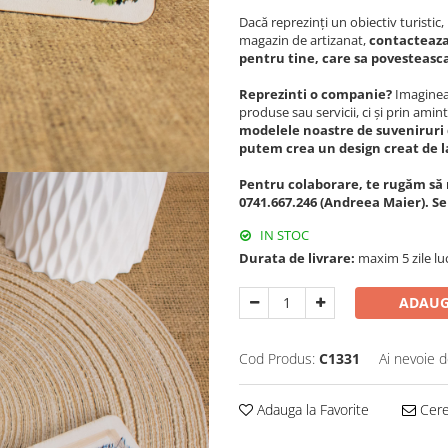
Dacă reprezinți un obiectiv turisti
magazin de artizanat,
contacteaza
pentru tine, care sa povesteasca 
Reprezinti o companie?
Imagineaz
produse sau servicii, ci și prin amint
modelele noastre de suveniruri 
putem crea un design creat de l
Pentru colaborare, te rugăm să 
0741.667.246 (Andreea Maier). S
IN STOC
Durata de livrare:
maxim 5 zile lu
ADAUG
Cod Produs:
C1331
Ai nevoie d
Adauga la Favorite
Cere 