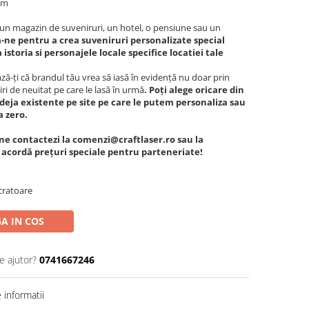
 cm
c, un magazin de suveniruri, un hotel, o pensiune sau un
-ne pentru a crea suveniruri personalizate special
istoria si personajele locale specifice locatiei tale
ă-ți că brandul tău vrea să iasă în evidență nu doar prin
iri de neuitat pe care le lasă în urmă
. Poți alege oricare din
deja existente pe site pe care le putem personaliza sau
a zero.
ne contactezi la comenzi@craftlaser.ro sau la
e acordă prețuri speciale pentru parteneriate!
cratoare
A IN COS
e ajutor?
0741667246
informatii