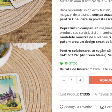
Material: lemn startificat de 2.5 - 3
Dacă reprezinți un obiectiv turisti
magazin de artizanat,
contacteaza
pentru tine, care sa povesteasca 
Reprezinti o companie?
Imagineaz
produse sau servicii, ci și prin amint
modelele noastre de suveniruri 
putem crea un design creat de l
Pentru colaborare, te rugăm să 
0741.667.246 (Andreea Maier). S
IN STOC
Durata de livrare:
maxim 5 zile lu
ADAUG
Cod Produs:
C1335
Ai nevoie d
Adauga la Favorite
Cere 