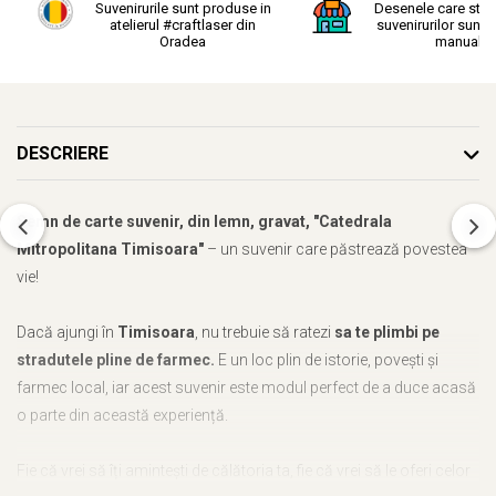
Suvenirurile sunt produse in
Desenele care stau
atelierul #craftlaser din
suvenirurilor sunt r
Oradea
manual.
DESCRIERE
Semn de carte suvenir, din lemn, gravat, "Catedrala
Mitropolitana Timisoara"
– un suvenir care păstrează povestea
vie!
Dacă ajungi în
Timisoara
, nu trebuie să ratezi
sa te plimbi pe
stradutele pline de farmec.
E un loc plin de istorie, povești și
farmec local, iar acest suvenir este modul perfect de a duce acasă
o parte din această experiență.
Fie că vrei să îți amintești de călătoria ta, fie că vrei să le oferi celor