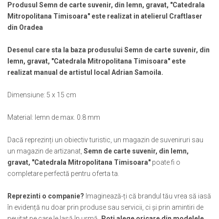
Muzeul National de Istorie a Romaniei
Produsul Semn de carte suvenir, din lemn, gravat, "Catedrala
Suport pahare suvenir
Mitropolitana Timisoara" este realizat in atelierul Craftlaser
Muzeul Unirii Iasi
Suport pahare suvenir din lemn
din Oradea
Orase si zone istorice
Suport pahare suvenir din pluta
Brasov
Tablou suvenir
Desenul care sta la baza produsului Semn de carte suvenir, din
Bucuresti
Tablouri acuarela
lemn, gravat, "Catedrala Mitropolitana Timisoara" este
Cluj Napoca
realizat manual de artistul local Adrian Samoila.
Tablouri gravate
Colonada Imperiala, Buzias
Tablouri metalice
Dimensiune: 5 x 15 cm
Iasi
Colectia "Belle Epoque"
Maramures
Colectia "Visit Romania"
Material: lemn de max. 0.8 mm
Oradea
Colectia medievala
Sibiu
Colectia Vintage
Dacă reprezinți un obiectiv turistic, un magazin de suveniruri sau
Timisoara
un magazin de artizanat,
Semn de carte suvenir, din lemn,
Palate si Curti Domnesti
gravat, "Catedrala Mitropolitana Timisoara"
poate fi o
completare perfectă pentru oferta ta.
Curtea Domneasca, Targoviste
Palatul Alexandru Ioan Cuza,
Reprezinti o companie?
Imaginează-ți că brandul tău vrea să iasă
Ruginoasa
în evidență nu doar prin produse sau servicii, ci și prin amintiri de
Palatul Culturii Iasi
neuitat pe care le lasă în urmă
. Poți alege oricare din modelele