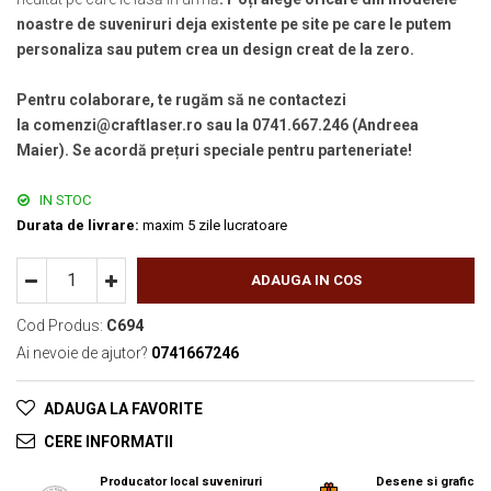
noastre de suveniruri deja existente pe site pe care le putem
personaliza sau putem crea un design creat de la zero.
Pentru colaborare, te rugăm să ne contactezi
la comenzi@craftlaser.ro sau la 0741.667.246 (Andreea
Maier). Se acordă prețuri speciale pentru parteneriate!
IN STOC
Durata de livrare:
maxim 5 zile lucratoare
ADAUGA IN COS
Cod Produs:
C694
Ai nevoie de ajutor?
0741667246
ADAUGA LA FAVORITE
CERE INFORMATII
Producator local suveniruri
Desene si grafica o