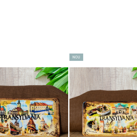
șilor, în aerul care vine dinspre munți, în liniștea încăperilor care încă spun
n altfel de România
– una care știe să fie elegantă, creativă și profundă. 
NOU