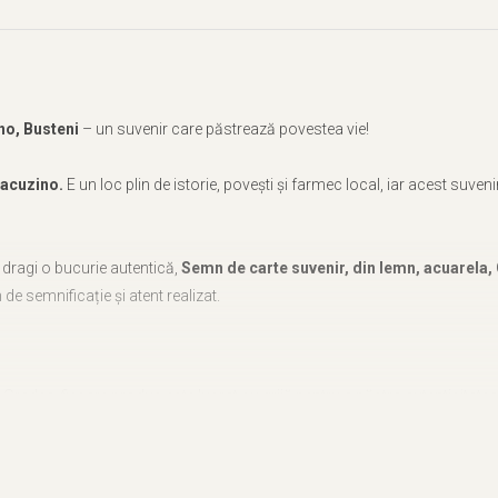
no, Busteni
– un suvenir care păstrează povestea vie!
tacuzino.
E un loc plin de istorie, povești și farmec local, iar acest suv
or dragi o bucurie autentică,
Semn de carte suvenir, din lemn, acuarela,
 de semnificație și atent realizat.
in Oradea, fiecare produs este lucrat cu grijă pentru a păstra autenticitatea
de carte suvenir, din lemn, acuarela, Castelul Cantacuzino, Busteni
o amintire prețioasă, perfectă pentru a celebra frumusețea
Castelului Ca