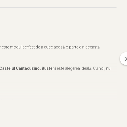
enir este modul perfect de a duce acasă o parte din această
 Castelul Cantacuzino, Busteni
este alegerea ideală. Cu noi, nu
 locului.
este realizata de Alex Maier, cofondator Craftlaser, aducând un
ntacuzino din Busteni