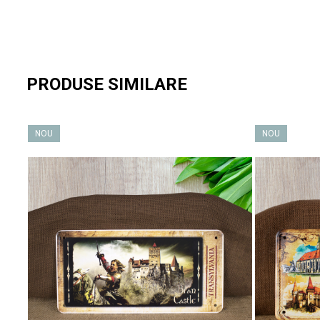
tradiție și prezent fără să piardă nimic din autenticitate.
💡
Dacă ești atent, aici nu vezi doar istorie. O simți
. În lemnul u
PRODUSE SIMILARE
🧭 Castelul Cantacuzino nu e doar o destinație. E
o întâlnire cu u
NOU
NOU