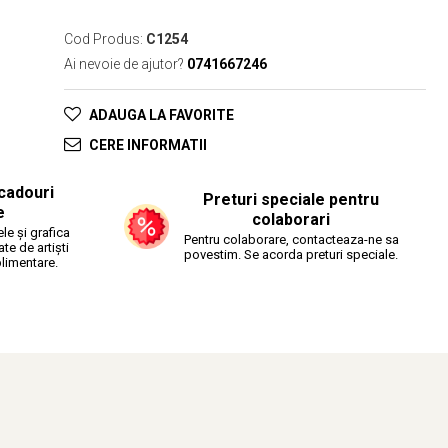
Cod Produs:
C1254
Ai nevoie de ajutor?
0741667246
ADAUGA LA FAVORITE
CERE INFORMATII
cadouri
Preturi speciale pentru
e
colaborari
le și grafica
Pentru colaborare, contacteaza-ne sa
ate de artiști
povestim. Se acorda preturi speciale.
plimentare.