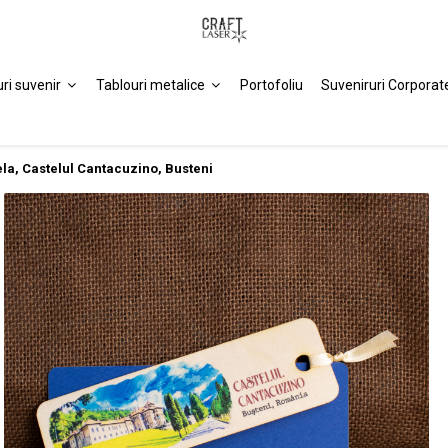
uri suvenir
Tablouri metalice
Portofoliu
Suveniruri Corporat
la, Castelul Cantacuzino, Busteni