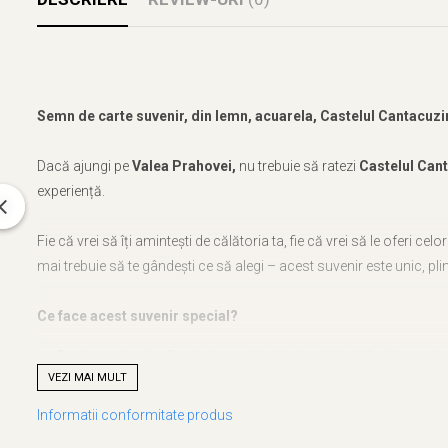
Semn de carte suvenir, din lemn, acuarela, Castelul Cantacuzi
Dacă ajungi pe
Valea Prahovei,
nu trebuie să ratezi
Castelul Can
experiență.
Fie că vrei să îți amintești de călătoria ta, fie că vrei să le oferi cel
mai trebuie să te gândești ce să alegi – acest suvenir este unic, plin
Ce face acest suvenir special?
Design autentic
: Realizat cu măiestrie în atelierul Craftlaser d
VEZI MAI MULT
Artă personalizată
: Grafica care sta la baza suvenirului
Semn 
plus de unicitate fiecărui produs.
Informatii conformitate produs
O poveste în miniatură
: Acest produs nu e doar un obiect, ci 