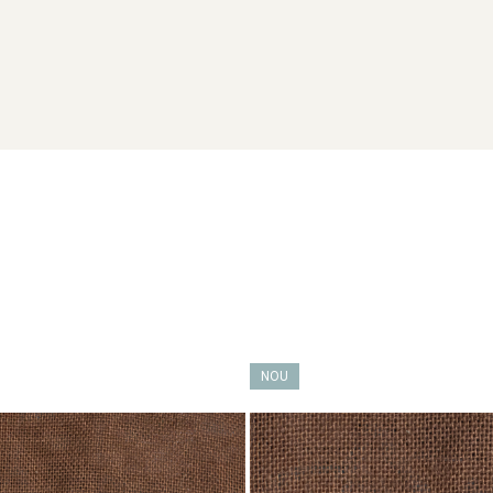
 un magazin de artizanat,
Semn de carte suvenir, din lemn, acuarela, C
laser.ro sau la 0741.667.246 (Andreea Maier). Se acordă prețuri sp
rsonalizate
, fiecare purtând semnătura unui artist.
ație.
NOU
ge să le transformi în suveniruri cu poveste!