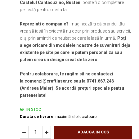
Castelul Cantacuzino, Busteni
poate fi o completare
perfectă pentru oferta ta.
Reprezinti o companie?
Imaginează-ți că brandul tău
vrea să iasă în evidență nu doar prin produse sau servicii,
ci și prin amintiri de neuitat pe care le lasă în urmă
. Poți
alege oricare din modelele noastre de suveniruri deja
existente pe site pe care le putem personaliza sau
putem crea un design creat de la zero.
Pentru colaborare, te rugăm să ne contactezi
la comenzi@craftlaser.ro sau la 0741.667.246
(Andreea Maier). Se acordă prețuri speciale pentru
parteneriate!
IN STOC
Durata de livrare:
maxim 5 zile lucratoare
ADAUGA IN COS