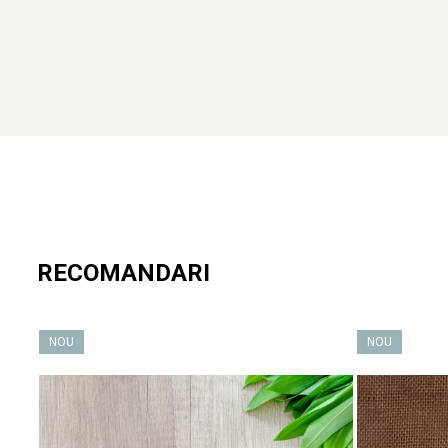
Descoperă mai mult!
Dacă reprezinți un obiectiv turistic, un magazin de suveniruri sau
pentru oferta ta.
Pentru colaborare, te rugăm să ne contactezi la comenzi@craft
Rămâi conectat cu noi
Nu uita să descoperi întreaga noastră
colecție de suveniruri pe
RECOMANDARI
Urmărește-ne și pe
Facebook
si
Instagram
pentru noutăți și inspir
NOU
NOU
Amintirile sunt mai frumoase atunci când le păstrezi aproape – ale
🔶
Castelul Cantacuzino – Eleganță veche, poveste nouă