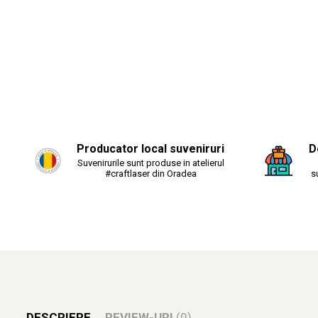
Producator local suveniruri
D
Suvenirurile sunt produse in atelierul
#craftlaser din Oradea
s
DESCRIERE
REVIEW-URI
(0)