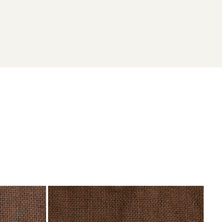
astelul Cantacuzino, Busteni
poate fi o completare perfectă
eciale pentru parteneriate!
NO