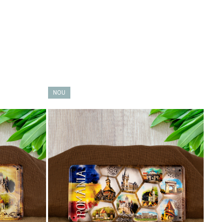
 povești.
Fără să ridice vocea.
NOU
NO