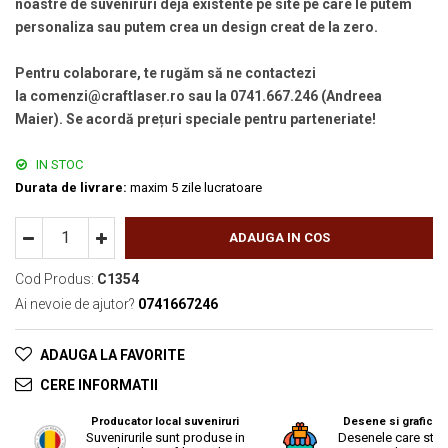
noastre de suveniruri deja existente pe site pe care le putem
personaliza sau putem crea un design creat de la zero.
Pentru colaborare, te rugăm să ne contactezi
la comenzi@craftlaser.ro sau la 0741.667.246 (Andreea
Maier). Se acordă prețuri speciale pentru parteneriate!
IN STOC
Durata de livrare:
maxim 5 zile lucratoare
ADAUGA IN COS
Cod Produs:
C1354
Ai nevoie de ajutor?
0741667246
ADAUGA LA FAVORITE
CERE INFORMATII
Producator local suveniruri
Desene si grafica o
Suvenirurile sunt produse in
Desenele care stau