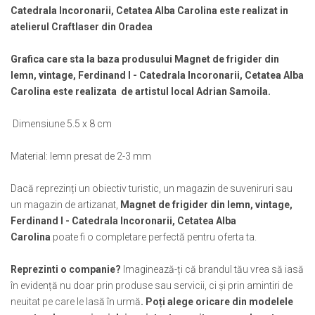
Muzeul National de Istorie a Romaniei
Suport pahare suvenir
Catedrala Incoronarii, Cetatea Alba Carolina este realizat in
Muzeul Unirii Iasi
atelierul Craftlaser din Oradea
Suport pahare suvenir din lemn
Orase si zone istorice
Suport pahare suvenir din pluta
Grafica care sta la baza produsului Magnet de frigider din
Brasov
Tablou suvenir
lemn, vintage, Ferdinand I - Catedrala Incoronarii, Cetatea Alba
Bucuresti
Tablouri acuarela
Carolina este realizata de artistul local Adrian Samoila.
Cluj Napoca
Tablouri gravate
Colonada Imperiala, Buzias
Dimensiune 5.5 x 8 cm
Tablouri metalice
Iasi
Colectia "Belle Epoque"
Material: lemn presat de 2-3 mm
Maramures
Colectia "Visit Romania"
Oradea
Colectia medievala
Dacă reprezinți un obiectiv turistic, un magazin de suveniruri sau
Sibiu
Colectia Vintage
un magazin de artizanat,
Magnet de frigider din lemn, vintage,
Timisoara
Ferdinand I - Catedrala Incoronarii, Cetatea Alba
Palate si Curti Domnesti
Carolina
poate fi o completare perfectă pentru oferta ta.
Curtea Domneasca, Targoviste
Reprezinti o companie?
Imaginează-ți că brandul tău vrea să iasă
Palatul Alexandru Ioan Cuza,
Ruginoasa
în evidență nu doar prin produse sau servicii, ci și prin amintiri de
neuitat pe care le lasă în urmă
. Poți alege oricare din modelele
Palatul Culturii Iasi