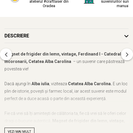
atelierul #craftlaser din
suvenirurilor sunt r
Oradea
manual.
DESCRIERE
Magnet de frigider din lemn, vintage, Ferdinand I - Catedrala
Incoronarii, Cetatea Alba Carolina
– un suvenir care păstrează
povestea vie!
Dacă ajungi în
Alba iulia
, viziteaza
Cetatea Alba Carolina.
E un loc
plin de istorie, povești și farmec local, iar acest suvenir este modul
perfect de a duce acasă o parte din această experiență.
Fie că vrei să îți amintești de călătoria ta, fie că vrei să le oferi celor
dragi o bucurie autentică,
Magnet de frigider din lemn, vintage,
Ferdinand I - Catedrala Incoronarii, Cetatea Alba Carolina
este
VEZI MAI MULT