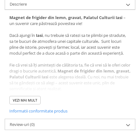
Descriere
Magnet de frigider din lemn, gravat, Palatul Culturii Iasi
–
un suvenir care păstrează povestea vie!
Dacă ajungi în
Iasi
, nu trebuie să ratezi sa te plimbi pe stradute,
sa te bucuri de atmosfera unei capitale culturale
.
Sunt locuri
pline de istorie, povești și farmec local, iar acest suvenir este
modul perfect de a duce acasă o parte din această experiență.
Fie că vrei să îți amintești de călătoria ta, fie că vrei să le oferi celor
dragi o bucurie autentică,
Magnet de frigider din lemn, gravat,
Palatul Culturii Iasi
este alegerea ideală. Cu noi, nu mai trebuie
să te gândești ce să alegi – acest suvenir este unic, plin de
semnificație și atent realizat.
Ce face acest suvenir special?
VEZI MAI MULT
Design autentic
: Realizat cu măiestrie în atelierul Craftlaser
Informatii conformitate produs
din Oradea, fiecare produs este lucrat cu grijă pentru a păstra
autenticitatea locului.
Review-uri
Artă personalizată
(0)
: Desenul care stă la baza acestui suvenir
este realizata manual de artistul Adrian Samoila, aducând un
plus de unicitate fiecărui produs.