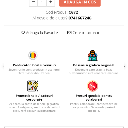
Palatul Culturii Iasi
ADAUGA IN COS
Cod Produs:
C672
Ai nevoie de ajutor?
0741667246
Adauga la Favorite
Cere informatii
Producator local suveniruri
Desene si grafica originala
Suvenirurile sunt produse in atelierul
Desenele care stau la baza
#craftlaser din Oradea
suvenirurilor sunt realizate manual.
Promotionale / cadouri
Preturi speciale pentru
corporate
colaborari
Ai acces la toate desenele și grafica
Pentru colaborare, contacteaza-ne
noastră originale, realizate de artiști
sa povestim. Se acorda preturi
locali, fără costuri suplimentare.
speciale.