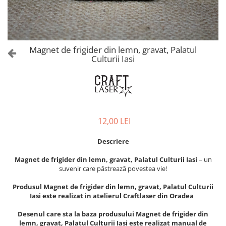
Castelul Karolyi, Carei
Cani suvenir
Castelul Peles
Colectia "Orase Medievale"
Cetatea Alba Carolina
Cetatea de Scaun a Sucevei
Colectia Semne de carte Suvenir
Magnet de frigider din lemn, gravat, Palatul
Cetatea Oradea
Semn de carte suvenir acuarela
Culturii Iasi
Sighisoara
Semn de carte suvenir gravat
Muzee / Case Memoriale
Globuri suvenir
Bojdeuca "Ion Creanga", Iasi
Magneti de frigider, din lemn
Casa Darvas La Roche, Oradea
Magneti de frigider acuarela
12,00 LEI
Casa Junimii Iasi (Muzeul Vasile
Magneti de frigider din lemn,
Pogor)
VINTAGE
Descriere
Castelul Julia Hasdeu (Muzeul
Magneti de frigider, din lemn,
Memorial B.P. Hasdeu)
Magnet de frigider din lemn, gravat, Palatul Culturii Iasi
– un
gravati
Cazinoul Constanta
suvenir care păstrează povestea vie!
Mitul Dracula
Galeria Artei Iesene (Muzeul
Produsul Magnet de frigider din lemn, gravat, Palatul Culturii
Personalitati istorice si culturale
Nicolae Gane)
Iasi este realizat in atelierul Craftlaser din Oradea
Muzeul de Arta Cluj Napoca
Puzzle suvenir
Desenul care sta la baza produsului Magnet de frigider din
Muzeul National Brukenthal Sibiu
Romania
lemn, gravat, Palatul Culturii Iasi este realizat manual de