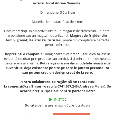
Muzeul National de Istorie a
artistul local Adrian Samoila.
Sacose bumbac
Romaniei
Dimensiune: 5,5 x 8 cm
Suport pahare suvenir
Muzeul Unirii Iasi
Orase si zone istorice
Suport pahare suvenir din lemn
Material: lemn startificat de 4 mm
Suport pahare suvenir din pluta
Brasov
Dacă reprezinți un obiectiv turistic, un magazin de suveniruri, un hotel,
Tablou suvenir
Bucuresti
o pensiune sau un magazin de artizanat,
Magnet de frigider din
lemn, gravat, Palatul Culturii Iasi
poate fi o completare perfectă
Cluj Napoca
Tablouri acuarela
pentru oferta ta.
Colonada Imperiala, Buzias
Tablouri gravate
Reprezinti o companie?
Imaginează-ți că brandul tău vrea să iasă în
Iasi
Tablouri metalice
evidență nu doar prin produse sau servicii, ci și prin amintiri de neuitat
Maramures
pe care le lasă în urmă
. Poți alege oricare din modelele noastre de
Colectia "Belle Epoque"
suveniruri deja existente pe site pe care le putem personaliza
Oradea
Colectia "Visit Romania"
sau putem crea un design creat de la zero.
Sibiu
Colectia medievala
Pentru colaborare, te rugăm să ne contactezi
Timisoara
Colectia Vintage
la comenzi@craftlaser.ro sau la 0741.667.246 (Andreea Maier). Se
Palate si Curti Domnesti
acordă prețuri speciale pentru parteneriate!
Curtea Domneasca, Targoviste
IN STOC
Palatul Alexandru Ioan Cuza,
Durata de livrare:
maxim 5 zile lucratoare
Ruginoasa