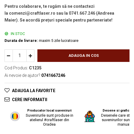
Pentru colaborare, te rugăm să ne contactezi
la comenzi@craftlaser.ro sau la 0741.667.246 (Andreea
Maier). Se acordă prețuri speciale pentru parteneriate!
IN STOC
Durata de livrare:
maxim 5 zile lucratoare
ADAUGA IN COS
Cod Produs:
C1235
Ai nevoie de ajutor?
0741667246
ADAUGA LA FAVORITE
CERE INFORMATII
Producator local suveniruri
Desene si grafica o
Suvenirurile sunt produse in
Desenele care stau
atelierul #craftlaser din
suvenirurilor sunt r
Oradea
manual.