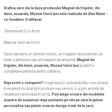
Muzeul National de Istorie a Romaniei
Suport pahare suvenir
Grafica care sta la baza produsului Magnet de frigider, din
Muzeul Unirii Iasi
Suport pahare suvenir din lemn
lemn, acuarela, Muzeul Unirii Iasi este realizata de Alex Maier -
Orase si zone istorice
Suport pahare suvenir din pluta
co-fondator Craftlaser
Brasov
Tablou suvenir
Bucuresti
Dimensiune 5.5 x 8 cm
Tablouri acuarela
Cluj Napoca
Tablouri gravate
Material: lemn de 4 mm
Colonada Imperiala, Buzias
Tablouri metalice
Iasi
Colectia "Belle Epoque"
Dacă reprezinți un obiectiv turistic, un magazin de suveniruri, un
Maramures
Colectia "Visit Romania"
hotel, o pensiune sau un magazin de artizanat,
Magnet de
Oradea
Colectia medievala
frigider, din lemn, acuarela, Muzeul Unirii Iasi
poate fi o
Sibiu
completare perfectă pentru oferta ta.
Colectia Vintage
Timisoara
Palate si Curti Domnesti
Reprezinti o companie?
Imaginează-ți că brandul tău vrea să iasă
în evidență nu doar prin produse sau servicii, ci și prin amintiri de
Curtea Domneasca, Targoviste
neuitat pe care le lasă în urmă
. Poți alege oricare din modelele
Palatul Alexandru Ioan Cuza,
noastre de suveniruri deja existente pe site pe care le putem
Ruginoasa
personaliza sau putem crea un design creat de la zero.
Palatul Culturii Iasi