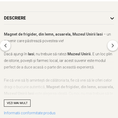
DESCRIERE
Magnet de frigider, din lemn, acuarela, Muzeul Unirii Iasi
– un
suvenir care păstrează povestea vie!
Dacă ajungi în
Iasi
, nu trebuie să ratezi
Muzeul Unirii.
E un loc plin
de istorie, povești și farmec local, iar acest suvenir este modul
perfect de a duce acasă o parte din această experiență.
Fie că vrei să îți amintești de călătoria ta, fie că vrei să le oferi celor
dragi o bucurie autentică,
Magnet de frigider, din lemn, acuarela,
Muzeul Unirii Iasi
este alegerea ideală. Cu noi, nu mai trebuie să te
gândești ce să alegi – acest suvenir este unic, plin de semnificație
VEZI MAI MULT
și atent realizat.
Informatii conformitate produs