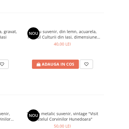
, gravat,
Tablou suvenir, din lemn, acuarela,
Tablou s
NOU
NOU
Iasi
Palatul Culturii din Iasi, dimensiune
Palatul C
10/15 cm, rama inclusa
10
40,00 LEI
ADAUGA IN COS
A
venir,
Tablou metalic suvenir, vintage "Visit
Tablou 
NOU
NOU
inilor
Castelul Corvinilor Hunedoara"
vintage "
50,00 LEI