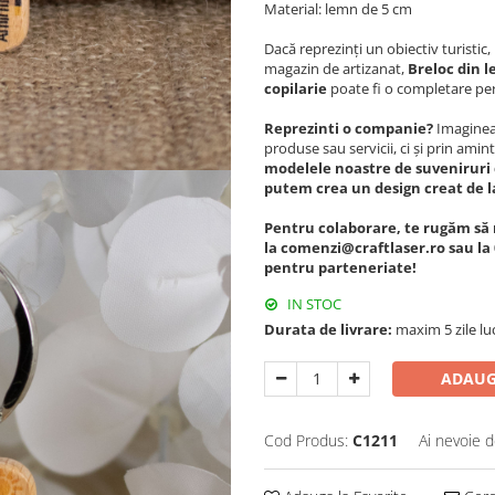
Material: lemn de 5 cm
Dacă reprezinți un obiectiv turisti
magazin de artizanat,
Breloc din l
copilarie
poate fi o completare per
Reprezinti o companie?
Imagineaz
produse sau servicii, ci și prin amint
modelele noastre de suveniruri 
putem crea un design creat de l
Pentru colaborare, te rugăm să 
la comenzi@craftlaser.ro sau la 
pentru parteneriate!
IN STOC
Durata de livrare:
maxim 5 zile lu
ADAUG
Cod Produs:
C1211
Ai nevoie d