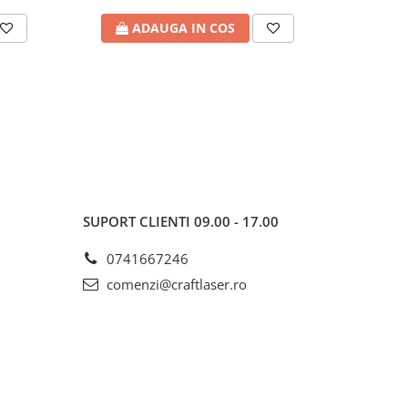
ADAUGA IN COS
A
SUPORT CLIENTI
09.00 - 17.00
0741667246
comenzi@craftlaser.ro