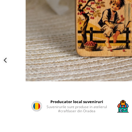
Palatul Culturii Iasi
Producator local suveniruri
Suvenirurile sunt produse in atelierul
#craftlaser din Oradea