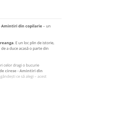
 Amintiri din copilarie
– un
Creanga
. E un loc plin de istorie,
t de a duce acasă o parte din
feri celor dragi o bucurie
e cirese - Amintiri din
gândești ce să alegi – acest
aftlaser din Oradea, fiecare produs
i.
enir este realizata in atelier de
s.
iect, ci o amintire prețioasă,
on Creanga
.