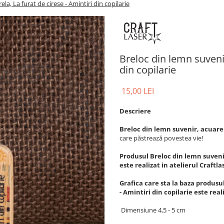
la, La furat de cirese - Amintiri din copilarie
Breloc din lemn suvenir
din copilarie
15,00 LEI
Descriere
Breloc din lemn suvenir, acuarel
care păstrează povestea vie!
Produsul Breloc din lemn suvenir,
este realizat in atelierul Craftl
Grafica care sta la baza produsu
- Amintiri din copilarie este rea
Dimensiune 4,5 - 5 cm