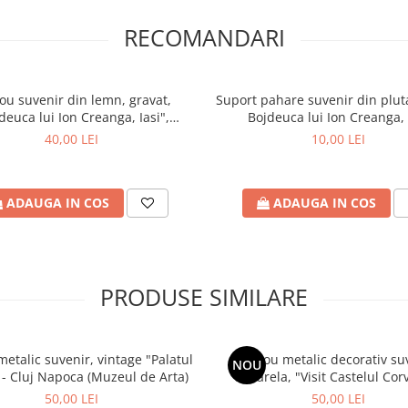
RECOMANDARI
uri, un hotel, o pensiune sau un
eniruri personalizate special
 locale specifice locatiei tale
ou suvenir din lemn, gravat,
Suport pahare suvenir din pluta
deuca lui Ion Creanga, Iasi",
Bojdeuca lui Ion Creanga, 
nzi@craftlaser.ro sau la
siune 10/15 cm, rama inclusa
40,00 LEI
10,00 LEI
iale pentru parteneriate!
ADAUGA IN COS
ADAUGA IN COS
ruri personalizate
, fiecare
și inspirație.
PRODUSE SIMILARE
e – alege să le transformi în
etalic suvenir, vintage "Palatul
Tablou metalic decorativ su
NOU
 - Cluj Napoca (Muzeul de Arta)
acuarela, "Visit Castelul Corv
lui Nica a Petrei, din Humulesti,
Hunedoara"
50,00 LEI
50,00 LEI