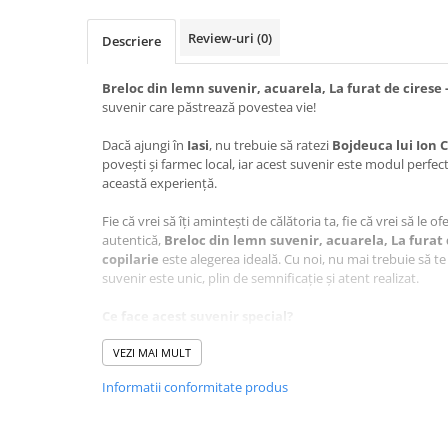
Review-uri
(0)
Descriere
Breloc din lemn suvenir, acuarela, La furat de cirese -
suvenir care păstrează povestea vie!
Dacă ajungi în
Iasi
, nu trebuie să ratezi
Bojdeuca lui Ion 
povești și farmec local, iar acest suvenir este modul perfec
această experiență.
Fie că vrei să îți amintești de călătoria ta, fie că vrei să le o
autentică,
Breloc din lemn suvenir, acuarela, La furat d
copilarie
este alegerea ideală. Cu noi, nu mai trebuie să te 
suvenir este unic, plin de semnificație și atent realizat.
Ce face acest suvenir special?
Design autentic
: Realizat cu măiestrie în atelierul Cr
VEZI MAI MULT
este lucrat cu grijă pentru a păstra autenticitatea loculu
Artă personalizată
:Grafica care stă la baza acestui suv
Informatii conformitate produs
Alex Maier, aducând un plus de unicitate fiecărui produ
O poveste în miniatură
: Acest produs nu e doar un ob
perfectă pentru a celebra frumusețea
Bojdeucii lui I