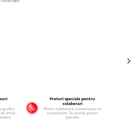
informatii
ouri
Preturi speciale pentru
colaborari
și grafica
Pentru colaborare, contacteaza-ne
de artiști
sa povestim. Se acorda preturi
mentare.
speciale.