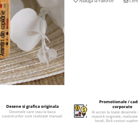
Adauga la Favorite
Cere 
Promotionale / cad
Desene si grafica originala
corporate
Desenele care stau la baza
Ai acces la toate desenele 
suvenirurilor sunt realizate manual.
noastră originale, realizate 
locali, fără costuri supli