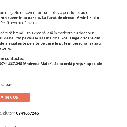
c, un magazin de suveniruri, un hotel, o pensiune sau un
emn suvenir, acuarela, La furat de cirese - Amintiri din
fectă pentru oferta ta.
ă-ți că brandul tău vrea să iasă în evidență nu doar prin
iri de neuitat pe care le lasă în urmă
. Poți alege oricare din
deja existente pe site pe care le putem personaliza sau
a zero.
ne contactezi
0741.667.246 (Andreea Maier). Se acordă prețuri speciale
cratoare
A IN COS
e ajutor?
0741667246