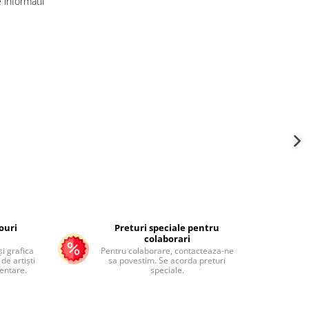
informatii
ouri
Preturi speciale pentru
colaborari
și grafica
Pentru colaborare, contacteaza-ne
de artiști
sa povestim. Se acorda preturi
mentare.
speciale.