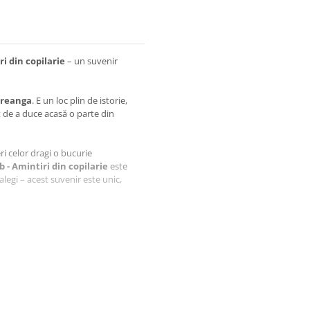
i din copilarie
– un suvenir
Creanga
. E un loc plin de istorie,
t de a duce acasă o parte din
feri celor dragi o bucurie
 - Amintiri din copilarie
este
alegi – acest suvenir este unic,
aftlaser din Oradea, fiecare produs
i.
enir este realizata in atelier de
s.
iect, ci o amintire prețioasă,
on Creanga
.