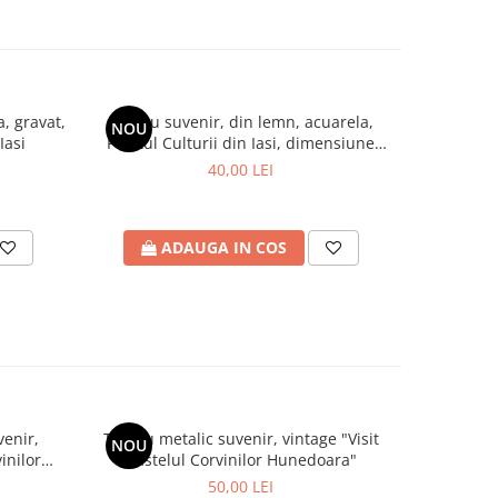
, gravat,
Tablou suvenir, din lemn, acuarela,
Tablou s
NOU
NOU
Iasi
Palatul Culturii din Iasi, dimensiune
Palatul C
10/15 cm, rama inclusa
10
40,00 LEI
ADAUGA IN COS
A
venir,
Tablou metalic suvenir, vintage "Visit
Tablou 
NOU
NOU
inilor
Castelul Corvinilor Hunedoara"
vintage "
50,00 LEI