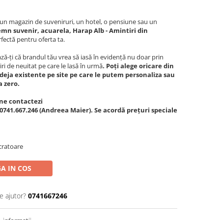
c, un magazin de suveniruri, un hotel, o pensiune sau un
emn suvenir, acuarela, Harap Alb - Amintiri din
fectă pentru oferta ta.
ă-ți că brandul tău vrea să iasă în evidență nu doar prin
iri de neuitat pe care le lasă în urmă
. Poți alege oricare din
deja existente pe site pe care le putem personaliza sau
a zero.
ne contactezi
0741.667.246 (Andreea Maier). Se acordă prețuri speciale
cratoare
A IN COS
e ajutor?
0741667246