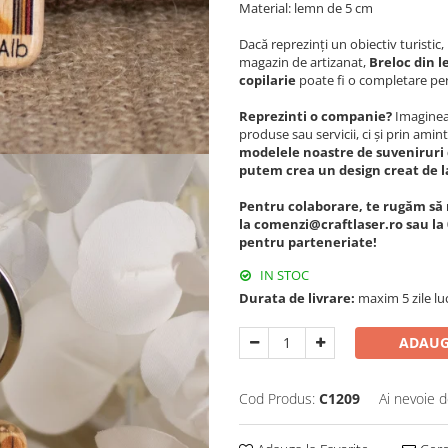
Material: lemn de 5 cm
Dacă reprezinți un obiectiv turisti
magazin de artizanat,
Breloc din l
copilarie
poate fi o completare per
Reprezinti o companie?
Imagineaz
produse sau servicii, ci și prin amint
modelele noastre de suveniruri 
putem crea un design creat de l
Pentru colaborare, te rugăm să 
la comenzi@craftlaser.ro sau la 
pentru parteneriate!
IN STOC
Durata de livrare:
maxim 5 zile lu
ADAUG
Cod Produs:
C1209
Ai nevoie d