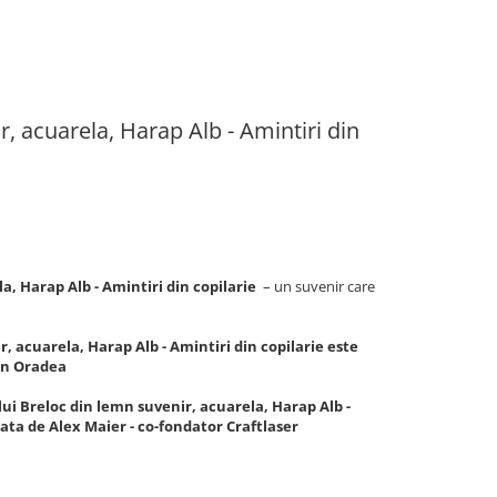
, acuarela, Harap Alb - Amintiri din
a, Harap Alb - Amintiri din copilarie
– un suvenir care
, acuarela, Harap Alb - Amintiri din copilarie este
din Oradea
lui Breloc din lemn suvenir, acuarela, Harap Alb -
zata de Alex Maier - co-fondator Craftlaser