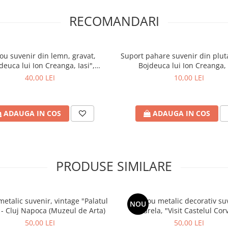
RECOMANDARI
uri, un hotel, o pensiune sau un
eniruri personalizate special
 locale specifice locatiei tale
ou suvenir din lemn, gravat,
Suport pahare suvenir din pluta
deuca lui Ion Creanga, Iasi",
Bojdeuca lui Ion Creanga, 
nzi@craftlaser.ro sau la
siune 10/15 cm, rama inclusa
40,00 LEI
10,00 LEI
iale pentru parteneriate!
ADAUGA IN COS
ADAUGA IN COS
ruri personalizate
, fiecare
și inspirație.
PRODUSE SIMILARE
e – alege să le transformi în
etalic suvenir, vintage "Palatul
Tablou metalic decorativ su
NOU
 - Cluj Napoca (Muzeul de Arta)
acuarela, "Visit Castelul Corv
lui Nica a Petrei, din Humulesti,
Hunedoara"
50,00 LEI
50,00 LEI